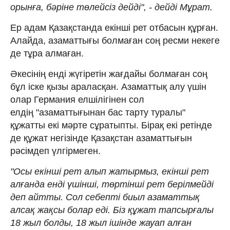
орынға, бәріне төлейсіз дейді", - дейді Мұрат.
Ер адам Қазақстанда екінші рет отбасын құрған.
Алайда, азаматтығы болмаған соң ресми некеге
де тұра алмаған.
Әкесінің енді жүгіретін жағдайы болмаған соң
бұл іске қызы араласқан. Азаматтық алу үшін
олар Германия елшілігінен сол
елдің "азаматтығынан бас тарту туралы"
құжатты екі мәрте сұратыпты. Бірақ екі ретінде
де құжат негізінде Қазақстан азаматтығын
рәсімдеп үлгірмеген.
"Осы екінші рет алып жатырмыз, екінші рет
алғанда енді үшінші, төртінші рет берілмейді
деп айтты. Сол себепті биыл азаматтық
алсақ жақсы болар еді. Біз құжат тапсырғалы
18 жыл болды, 18 жыл ішінде жауап алған