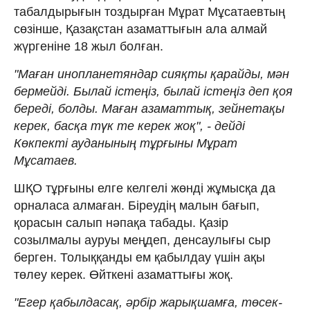
табалдырығын тоздырған Мұрат Мұсатаевтың
сөзінше, Қазақстан азаматтығын ала алмай
жүргеніне 18 жыл болған.
"Маған инопланетяндар сияқты қарайды, мән
бермейді. Былай істеңіз, былай істеңіз деп қоя
береді, болды. Маған азаматтық, зейнетақы
керек, басқа түк те керек жоқ", - дейді
Көкпекті ауданының тұрғыны Мұрат
Мұсатаев.
ШҚО тұрғыны елге келгелі жөнді жұмысқа да
орналаса алмаған. Біреудің малын бағып,
қорасын салып нәпақа табады. Қазір
созылмалы ауруы меңдеп, денсаулығы сыр
берген. Толыққанды ем қабылдау үшін ақы
төлеу керек. Өйткені азаматтығы жоқ.
"Егер қабылдасақ, әрбір жарықшамға, төсек-