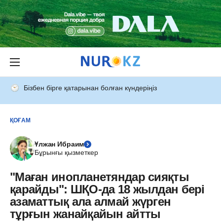
Бізбен бірге қатарынан болған күндеріңіз
ҚОҒАМ
Ұлжан Ибраим
Бұрынғы қызметкер
"Маған инопланетяндар сияқты
қарайды": ШҚО-да 18 жылдан бері
азаматтық ала алмай жүрген
тұрғын жанайқайын айтты