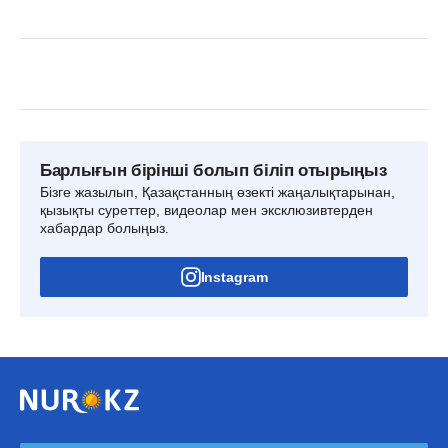
Барлығын бірінші болып біліп отырыңыз
Бізге жазылып, Қазақстанның өзекті жаңалықтарынан,
қызықты суреттер, видеолар мен эксклюзивтерден
хабардар болыңыз.
Instagram