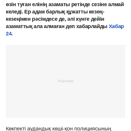
өзін туған елінің азаматы ретінде сезіне алмай
келеді. Ер адам барлық құжатты кезең-
кезеңімен рәсімдесе де, әлі күнге дейін
азаматтық ала алмаған деп хабарлайды
Хабар
24.
Көкпекті аудандық көші-қон полициясының