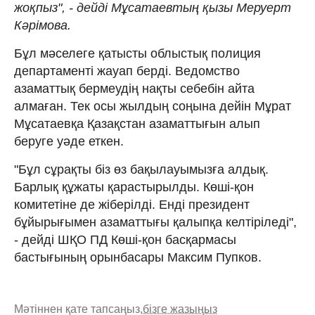
жоқпыз", - дейді Мұсатаевтың қызы Меруерт
Кәрімова.
Бұл мәселеге қатысты облыстық полиция
департаменті жауап берді. Ведомство
азаматтық бермеудің нақты себебін айта
алмаған. Тек осы жылдың соңына дейін Мұрат
Мұсатаевқа Қазақстан азаматтығын алып
беруге уәде еткен.
"Бұл сұрақты біз өз бақылауымызға алдық.
Барлық құжаты қарастырылды. Көші-қон
комитетіне де жіберілді. Енді президент
бұйырығымен азаматтығы қалыпқа келтіріледі",
- дейді ШҚО ПД Көші-қон басқармасы
бастығының орынбасары Максим Пупков.
Мәтіннен қате тапсаңыз,
бізге жазыңыз