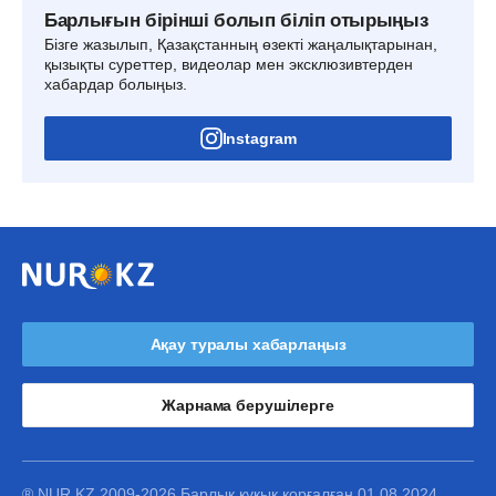
Барлығын бірінші болып біліп отырыңыз
Бізге жазылып, Қазақстанның өзекті жаңалықтарынан,
қызықты суреттер, видеолар мен эксклюзивтерден
хабардар болыңыз.
Instagram
Ақау туралы хабарлаңыз
Жарнама берушілерге
® NUR.KZ 2009-2026 Барлық құқық қорғалған 01.08.2024