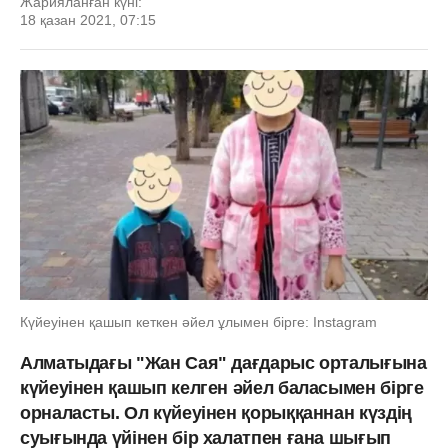
Жарияланған күні:
18 қазан 2021, 07:15
Күйеуінен қашып кеткен әйел ұлымен бірге: Instagram
Алматыдағы "Жан Сая" дағдарыс орталығына
күйеуінен қашып келген әйел баласымен бірге
орналасты. Ол күйеуінен қорыққаннан күздің
суығында үйінен бір халатпен ғана шығып