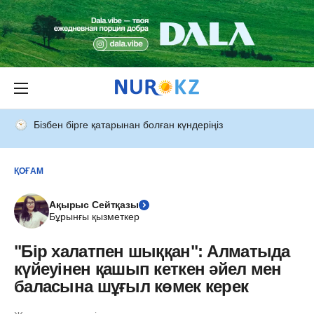
Бізбен бірге қатарынан болған күндеріңіз
ҚОҒАМ
Ақырыс Сейтқазы
Бұрынғы қызметкер
"Бір халатпен шыққан": Алматыда
күйеуінен қашып кеткен әйел мен
баласына шұғыл көмек керек