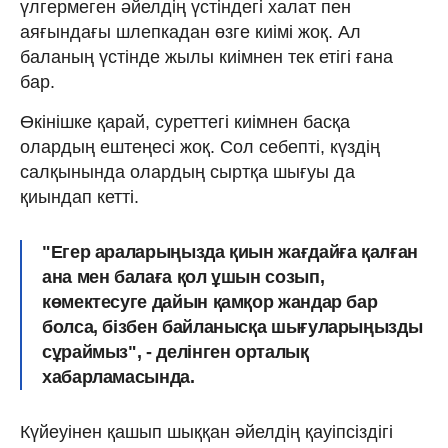
үлгермеген әйелдің үстіндегі халат пен
аяғындағы шлепкадан өзге киімі жоқ. Ал
баланың үстінде жылы киімнен тек етігі ғана
бар.
Өкінішке қарай, суреттегі киімнен басқа
олардың ештеңесі жоқ. Сол себепті, күздің
салқынында олардың сыртқа шығуы да
қиындап кетті.
"Егер араларыңызда қиын жағдайға қалған
ана мен балаға қол ұшын созып,
көмектесуге дайын қамқор жандар бар
болса, бізбен байланысқа шығуларыңызды
сұраймыз", - делінген орталық
хабарламасында.
Күйеуінен қашып шыққан әйелдің қауіпсіздігі