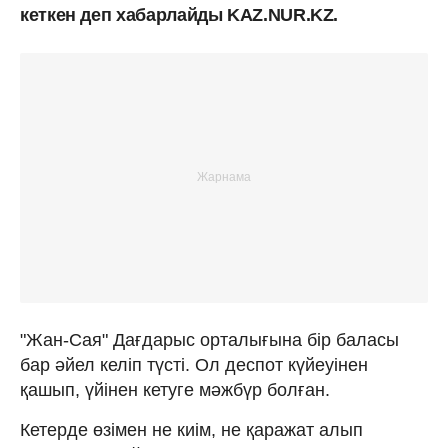
кеткен деп хабарлайды KAZ.NUR.KZ.
"Жан-Сая" Дағдарыс орталығына бір баласы
бар әйел келіп түсті. Ол деспот күйеуінен
қашып, үйінен кетуге мәжбүр болған.
Кетерде өзімен не киім, не қаражат алып