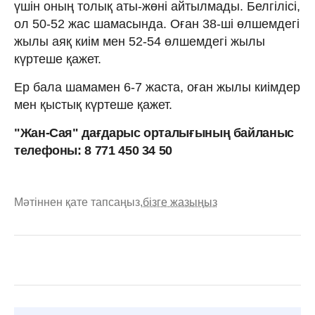
үшін оның толық аты-жөні айтылмады. Белгілісі,
ол 50-52 жас шамасында. Оған 38-ші өлшемдегі
жылы аяқ киім мен 52-54 өлшемдегі жылы
күртеше қажет.
Ер бала шамамен 6-7 жаста, оған жылы киімдер
мен қыстық күртеше қажет.
"Жан-Сая" дағдарыс орталығының байланыс
телефоны: 8 771 450 34 50
Мәтіннен қате тапсаңыз,
бізге жазыңыз