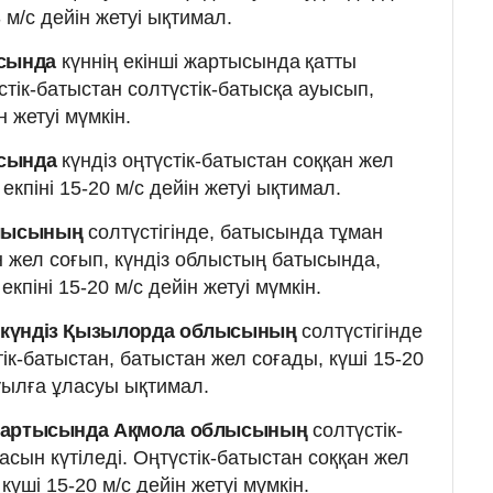
3 м/с дейін жетуі ықтимал.
асында
күннің екінші жартысында
қатты
тік-батыстан солтүстік-батысқа ауысып,
н жетуі мүмкін.
асында
күндіз оңтүстік-батыстан соққан жел
екпіні 15-20 м/с дейін жетуі ықтимал.
блысының
солтүстігінде, батысында тұман
ан жел соғып, күндіз облыстың батысында,
кпіні 15-20 м/с дейін жетуі мүмкін.
е күндіз Қызылорда облысының
солтүстігінде
к-батыстан, батыстан жел соғады, күші 15-20
ауылға ұласуы ықтимал.
і жартысында Ақмола облысының
солтүстік-
асын күтіледі. Оңтүстік-батыстан соққан жел
күші 15-20 м/с дейін жетуі мүмкін.