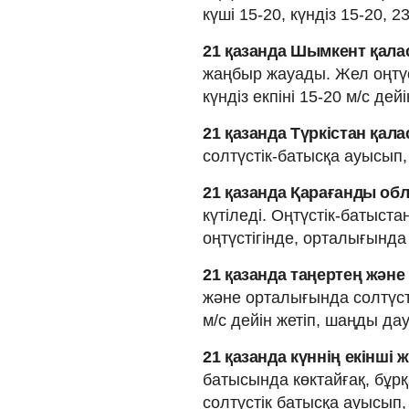
күші 15-20, күндіз 15-20, 2
21 қазанда Шымкент қал
жаңбыр жауады. Жел оңтүс
күндіз екпіні 15-20 м/с дейі
21 қазанда Түркістан қал
солтүстік-батысқа ауысып, 
21 қазанда Қарағанды о
күтіледі. Оңтүстік-батыст
оңтүстігінде, орталығында е
21 қазанда таңертең жән
және орталығында солтүсті
м/с дейін жетіп, шаңды д
21 қазанда күннің екінш
батысында көктайғақ, бұрқ
солтүстік батысқа ауысып, 