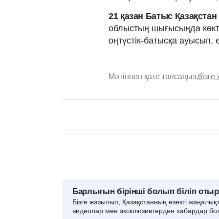
21 қазан Батыс Қазақст
облыстың шығысыңда көкта
оңтүстік-батысқа ауысып, е
Мәтіннен қате тапсаңыз,
бізге
Барлығын бірінші болып біліп оты
Бізге жазылып, Қазақстанның өзекті жаңалық
видеолар мен эксклюзивтерден хабардар бо