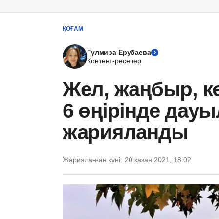
ҚОҒАМ
Гүлмира Ерубаева
Контент-ресечер
Жел, жаңбыр, кө
6 өңірінде дау
жарияланды
Жарияланған күні:
20 қазан 2021, 18:02