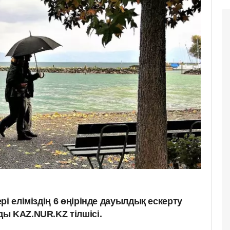
рі еліміздің 6 өңірінде дауылдық ескерту
ы KAZ.NUR.KZ тілшісі.