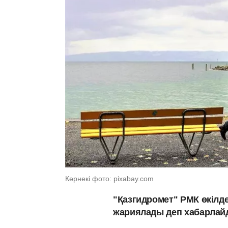
Көрнекі фото: pixabay.com
"Қазгидромет" РМК өкілде
жариялады деп хабарлайд