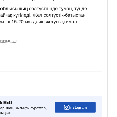
ан облысының
солтүстігінде тұман, түнде
йғақ күтіледі
.
Жел солтүстік-батыстан
кпіні 15-20 м/с дейін жетуі ықтимал.
 жазыңыз
рыңыз
Instagram
тарынан, қызықты суреттер,
лыңыз.