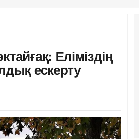
ктайғақ: Еліміздің
ылдық ескерту