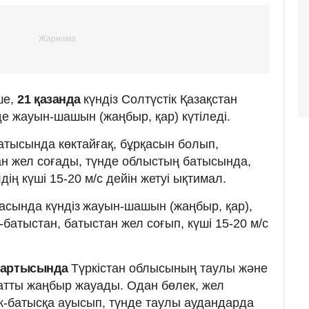
ше,
21 қазанда
күндіз Солтүстік Қазақстан
е жауын-шашын (жаңбыр, қар) күтіледі.
батысында көктайғақ, бұрқасын болып,
тан жел соғады, түнде облыстың батысында,
дің күші 15-20 м/с дейін жетуі ықтимал.
асында күндіз
жауын-шашын (жаңбыр, қар),
ік-батыстан, батыстан жел соғып, күші 15-20 м/с
 жартысында
Түркістан облысының таулы және
қатты жаңбыр жауады. Одан бөлек, жел
ік-батысқа ауысып, түнде таулы аудандарда