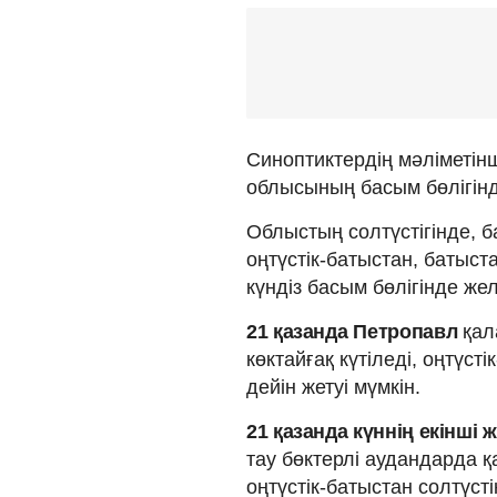
Синоптиктердің мәліметін
облысының басым бөлігінд
Облыстың солтүстігінде, 
оңтүстік-батыстан, батыс
күндіз басым бөлігінде жел
21 қазанда
Петропавл
қал
көктайғақ күтіледі, оңтүст
дейін жетуі мүмкін.
21 қазанда күннің екінші
тау бөктерлі аудандарда 
оңтүстік-батыстан солтүст