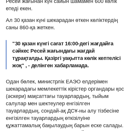
Ресей жағынан күн сайын шамамен 600 көлік
өтеді екен.
Ал 30 қазан күні шекарадан өткен көліктердің
саны 860-қа жеткен.
"30 қазан күнгі сағат 16:00-дегі жағдайға
сәйкес Ресей жағындағы жағдай
тұрақталды. Қазіргі уақытта көлік кептелісі
жоқ" , - делінген хабарламада.
Одан бөлек, министрлік ЕАЭО елдерімен
шекарадағы мемлекеттік кірістер органдары қос
(әскери) мақсаттағы тауарлардың, тыйым
салулар мен шектеулер енгізілген
тауарлардың, сондай-ақ ДСҰ-ны алу тізбесіне
енгізілген тауарлардың өткізілуіне
құжаттамалық бақылаудың барын еске салады.