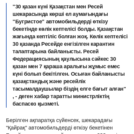
"30 қазан күні Қазақстан мен Ресей
шекарасында көрші ел аумағындағы
"Бугристое" автомобильдерді өткізу
бекетінде көлік кептелісі болды. Қазақстан
жағында кептіліс болған жоқ. Көлік кептелісі
30 қазанда Ресейде енгізілген карантин
талаптарына байланысты. Ресей
Федерациясының қаулысына сәйкес 30
қазан мен 7 қараша аралығы жұмыс емес
күні болып бекітілген. Осыған байланысты
қазақстандық және ресейлік
тасымалдаушылар біздің елге бағыт алған"
, - деген хабар таратты министрліктің
баспасөз қызметі.
Берілген ақпаратқа сүйенсек, шекарадағы
"Қайрақ" автомобильдерді өткізу бекетінен