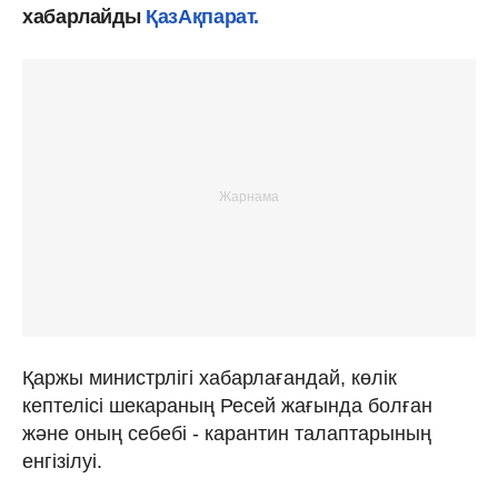
хабарлайды
ҚазАқпарат.
Қаржы министрлігі хабарлағандай, көлік
кептелісі шекараның Ресей жағында болған
және оның себебі - карантин талаптарының
енгізілуі.