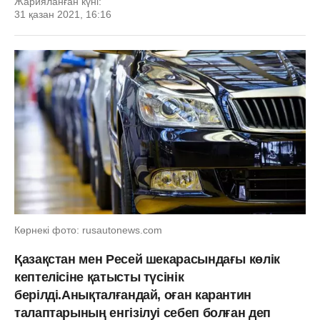
Жарияланған күні:
31 қазан 2021, 16:16
Көрнекі фото: rusautonews.com
Қазақстан мен Ресей шекарасындағы көлік
кептелісіне қатысты түсінік
берілді.Анықталғандай, оған карантин
талаптарының енгізілуі себеп болған деп