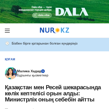
Бізбен бірге қатарынан болған күндеріңіз
ҚОҒАМ
Малика Хадид
Бұрынғы қызметкер
Қазақстан мен Ресей шекарасында
көлік кептелісі орын алды:
Министрлік оның себебін айтты