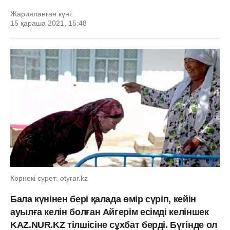
Жарияланған күні:
15 қараша 2021, 15:48
Көрнекі сурет: otyrar.kz
Бала күнінен бері қалада өмір сүріп, кейін
ауылға келін болған Айгерім есімді келіншек
KAZ.NUR.KZ тілшісіне сұхбат берді. Бүгінде ол