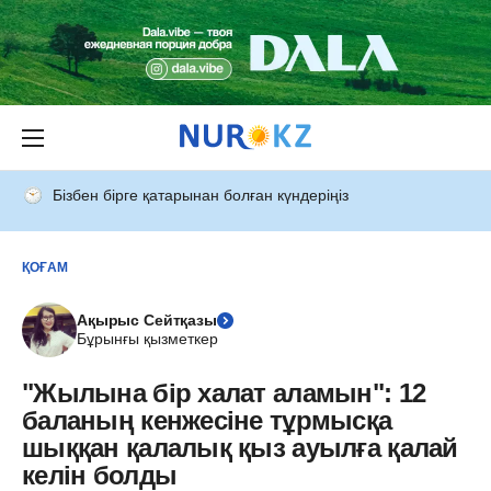
Бізбен бірге қатарынан болған күндеріңіз
ҚОҒАМ
Ақырыс Сейтқазы
Бұрынғы қызметкер
"Жылына бір халат аламын": 12
баланың кенжесіне тұрмысқа
шыққан қалалық қыз ауылға қалай
келін болды