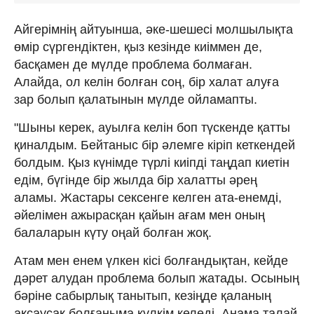
Айгерімнің айтуынша, әке-шешесі молшылықта
өмір сүргендіктен, қыз кезінде киіммен де,
басқамен де мүлде проблема болмаған.
Алайда, ол келін болған соң, бір халат алуға
зар болып қалатынын мүлде ойламапты.
"Шыны керек, ауылға келін боп түскенде қатты
қиналдым. Бейтаныс бір әлемге кіріп кеткендей
болдым. Қыз күнімде түрлі киіпді таңдап киетін
едім, бүгінде бір жылда бір халатты әрең
аламы. Жастары сексенге келген ата-енемді,
әйелімен ажырасқан қайын ағам мен оның
балаларын күту оңай болған жоқ.
Атам мен енем үлкен кісі болғандықтан, кейде
дәрет алудан проблема болып жатады. Осының
бәріне сабырлық танытып, кезіңде қаланың
ақсаусақ болғаныма күлкім келеді. Анама талай