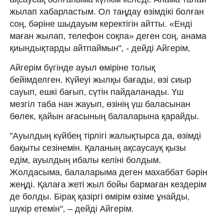
жылап хабарластым. Ол таңдау өзімдікі болған
соң, бәріне шыдауым керектігін айтты. «Енді
маған жылап, телефон соқпа» деген соң, анама
қиындықтарды айтпаймын", - дейді Айгерім,
Айгерім бүгінде ауыл өміріне толық
бейімделген. Күйеуі жылқы бағады, өзі сиыр
сауып, ешкі бағып, сүтін пайдаланады. Үш
мезгіл таба нан жауып, өзінің үш баласынан
бөлек, қайын ағасының балаларына қарайды.
"Ауылдың күйбең тірлігі жалықтырса да, өзімді
бақыты сезінемін. Қаланың ақсаусауқ қызы
едім, ауылдың ибалы келіні болдым.
Жолдасыма, балаларыма деген махаббат бәрін
жеңді. Қалаға жеті жыл бойы бармаған кездерім
де болды. Бірақ қазіргі өмірім өзіме ұнайды,
шүкір етемін", – дейді Айгерім.