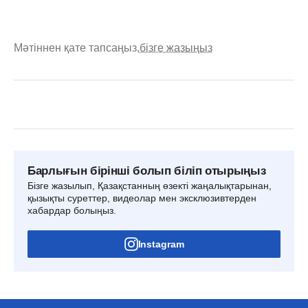
Мәтіннен қате тапсаңыз,
бізге жазыңыз
Барлығын бірінші болып біліп отырыңыз
Бізге жазылып, Қазақстанның өзекті жаңалықтарынан,
қызықты суреттер, видеолар мен эксклюзивтерден
хабардар болыңыз.
Instagram