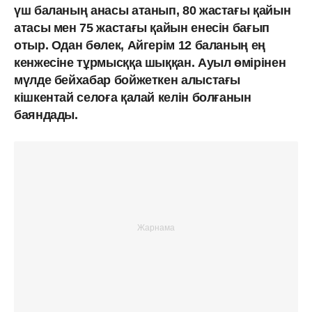
үш баланың анасы атанып, 80 жастағы қайын
атасы мен 75 жастағы қайын енесін бағып
отыр. Одан бөлек, Айгерім 12 баланың ең
кенжесіне тұрмысққа шыққан. Ауыл өмірінен
мүлде бейхабар бойжеткен алыстағы
кішкентай селоға қалай келін болғанын
баяндады.