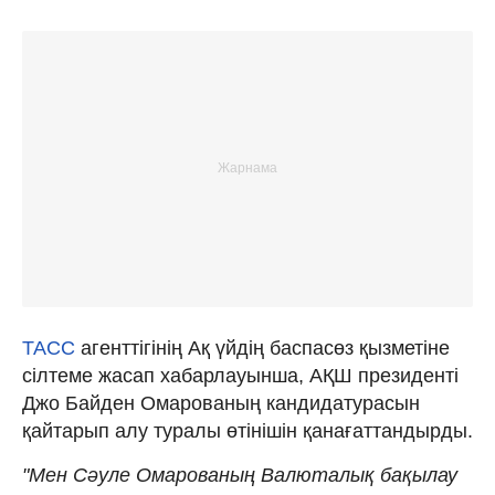
ТАСС
агенттігінің Ақ үйдің баспасөз қызметіне
сілтеме жасап хабарлауынша, АҚШ президенті
Джо Байден Омарованың кандидатурасын
қайтарып алу туралы өтінішін қанағаттандырды.
"Мен Сәуле Омарованың Валюталық бақылау