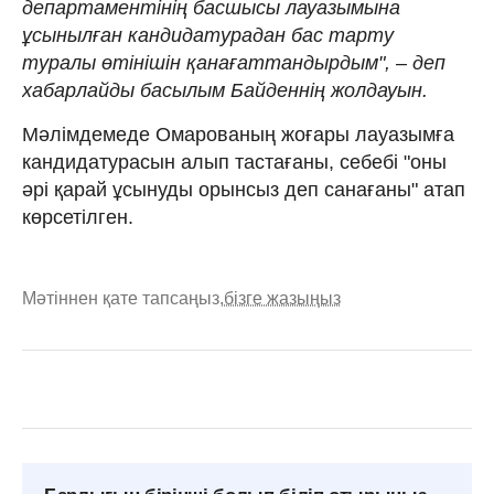
департаментінің басшысы лауазымына
ұсынылған кандидатурадан бас тарту
туралы өтінішін қанағаттандырдым", – деп
хабарлайды басылым Байденнің жолдауын.
Мәлімдемеде Омарованың жоғары лауазымға
кандидатурасын алып тастағаны, себебі "оны
әрі қарай ұсынуды орынсыз деп санағаны" атап
көрсетілген.
Мәтіннен қате тапсаңыз,
бізге жазыңыз