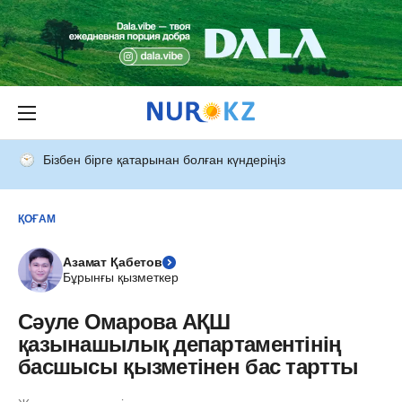
Бізбен бірге қатарынан болған күндеріңіз
ҚОҒАМ
Азамат Қабетов
Бұрынғы қызметкер
Сәуле Омарова АҚШ
қазынашылық департаментінің
басшысы қызметінен бас тартты