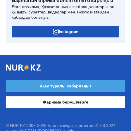
Барлығын бірінші болып біліп отырыңыз
Бізге жазылып, Қазақстанның өзекті жаңалықтарынан,
қызықты суреттер, видеолар мен эксклюзивтерден
хабардар болыңыз.
Instagram
Ақау туралы хабарлаңыз
Жарнама берушілерге
® NUR.KZ 2009-2026 Барлық құқық қорғалған 01.08.2024
жылғы № KZ43VPY00098001 куәлік.