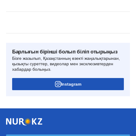
Барлығын бірінші болып біліп отырыңыз
Бізге жазылып, Қазақстанның өзекті жаңалықтарынан,
қызықты суреттер, видеолар мен эксклюзивтерден
хабардар болыңыз.
Instagram