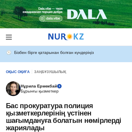
Бізбен бірге қатарынан болған күндеріңіз
ОҚЫС ОҚИҒА
ЗАҢБҰЗУШЫЛЫҚ
Нұрила Ермекбай
Бұрынғы қызметкер
Бас прокуратура полиция
қызметкерлерінің үстінен
шағымдануға болатын нөмірлерді
жариялады