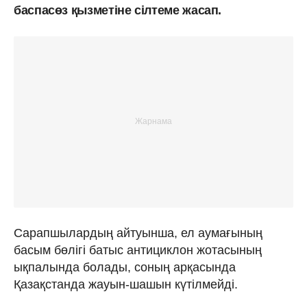
баспасөз қызметіне сілтеме жасап.
Сарапшылардың айтуынша, ел аумағының
басым бөлігі батыс антициклон жотасының
ықпалында болады, соның арқасында
Қазақстанда жауын-шашын күтілмейді.