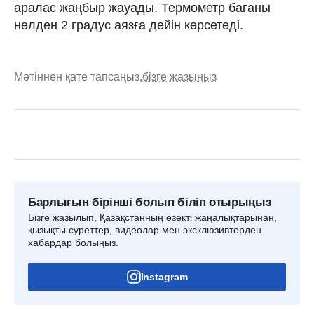
аралас жаңбыр жауады. Термометр бағаны
нөлден 2 градус аязға дейін көрсетеді.
Мәтіннен қате тапсаңыз,
бізге жазыңыз
Барлығын бірінші болып біліп отырыңыз
Бізге жазылып, Қазақстанның өзекті жаңалықтарынан,
қызықты суреттер, видеолар мен эксклюзивтерден
хабардар болыңыз.
Instagram