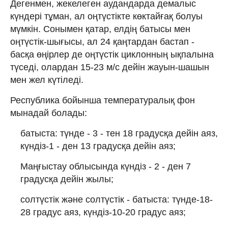
Дегенмен, жекелеген аудандарда демалыс
күндері тұман, ал оңтүстікте көктайғақ болуы
мүмкін. Сонымен қатар, елдің батысы мен
оңтүстік-шығысы, ал 24 қаңтардан бастап -
басқа өңірлер де оңтүстік циклонның ықпалына
түседі, олардан 15-23 м/с дейін жауын-шашын
мен жел күтіледі.
Республика бойынша температуралық фон
мынадай болады:
батыста: түнде - 3 - тен 18 градусқа дейін аяз,
күндіз-1 - ден 13 градусқа дейін аяз;
Маңғыстау облысында күндіз - 2 - ден 7
градусқа дейін жылы;
солтүстік және солтүстік - батыста: түнде-18-
28 градус аяз, күндіз-10-20 градус аяз;