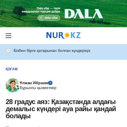
Бізбен бірге қатарынан болған күндеріңіз
ҚОҒАМ
Ұлжан Ибраим
Бұрынғы қызметкер
28 градус аяз: Қазақстанда алдағы
демалыс күндері ауа райы қандай
болады