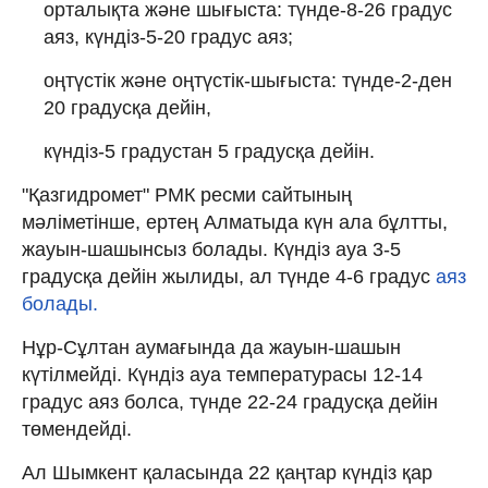
орталықта және шығыста: түнде-8-26 градус
аяз, күндіз-5-20 градус аяз;
оңтүстік және оңтүстік-шығыста: түнде-2-ден
20 градусқа дейін,
күндіз-5 градустан 5 градусқа дейін.
"Қазгидромет" РМК ресми сайтының
мәліметінше, ертең Алматыда күн ала бұлтты,
жауын-шашынсыз болады. Күндіз ауа 3-5
градусқа дейін жылиды, ал түнде 4-6 градус
аяз
болады.
Нұр-Сұлтан аумағында да жауын-шашын
күтілмейді. Күндіз ауа температурасы 12-14
градус аяз болса, түнде 22-24 градусқа дейін
төмендейді.
Ал Шымкент қаласында 22 қаңтар күндіз қар