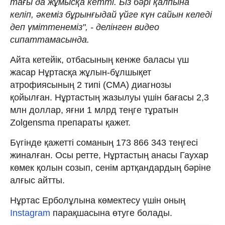
тағы да жұмысқа кетті. Біз бәрі қалпына
келіп, әкеміз бұрынғыдай үйге күн сайын келеді
деп үміттенеміз", - делінген видео
сипаттамасында.
Айта кетейік, отбасының кенже баласы үш
жасар Нұртасқа жұлын-бұлшықет
атрофиясының 2 типі (СМА) диагнозы
қойылған. Нұртастың жазылуы үшін бағасы 2,3
млн доллар, яғни 1 млрд теңге тұратын
Zolgensma препараты қажет.
Бүгінде қажетті соманың 173 866 343 теңгесі
жиналған. Осы ретте, Нұртастың анасы Гаухар
көмек қолын созып, сенім артқандардың бәріне
алғыс айтты.
Нұртас Ерболұлына көмектесу үшін оның
Instagram
парақшасына өтуге болады.