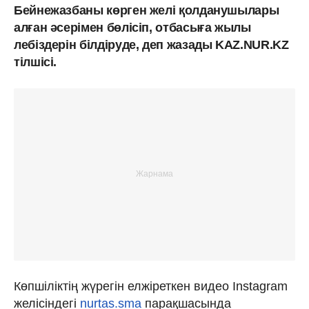
Бейнежазбаны көрген желі қолданушылары
алған әсерімен бөлісіп, отбасыға жылы
лебіздерін білдіруде, деп жазады KAZ.NUR.KZ
тілшісі.
Көпшіліктің жүрегін елжіреткен видео Instagram
желісіндегі
nurtas.sma
парақшасында