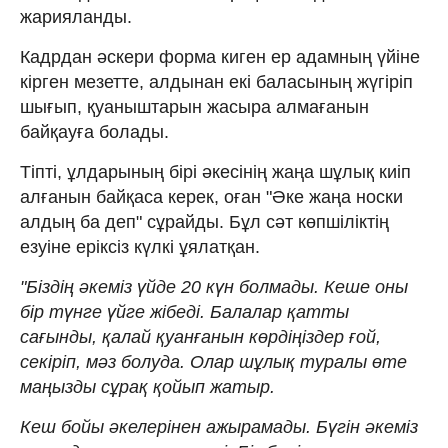
жарияланды.
Кадрдан әскери форма киген ер адамның үйіне
кірген мезетте, алдынан екі баласының жүгіріп
шығып, қуаныштарын жасыра алмағанын
байқауға болады.
Тіпті, ұлдарының бірі әкесінің жаңа шұлық киіп
алғанын байқаса керек, оған "Әке жаңа носки
алдың ба деп" сұрайды. Бұл сәт көпшіліктің
езуіне еріксіз күлкі ұялатқан.
"Біздің әкеміз үйде 20 күн болмады. Кеше оны
бір түнге үйге жібеді. Балалар қатты
сағынды, қалай қуанғанын көрдіңіздер ғой,
секіріп, мәз болуда. Олар шұлық туралы өте
маңызды сұрақ қойып жатыр.
Кеш бойы әкелерінен ажырамады. Бүгін әкеміз