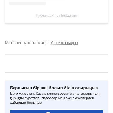
Публикация от Instagram
Мәтіннен қате тапсаңыз,
бізге жазыңыз
Барлығын бірінші болып біліп отырыңыз
Бізге жазылып, Қазақстанның өзекті жаңалықтарынан,
қызықты суреттер, видеолар мен эксклюзивтерден
хабардар болыңыз.