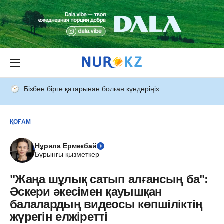
Бізбен бірге қатарынан болған күндеріңіз
ҚОҒАМ
Нұрила Ермекбай
Бұрынғы қызметкер
"Жаңа шұлық сатып алғансың ба":
Әскери әкесімен қауышқан
балалардың видеосы көпшіліктің
жүрегін елжіретті