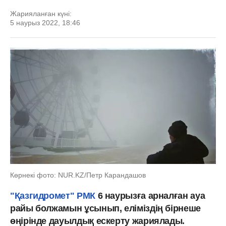
Жарияланған күні:
5 наурыз 2022, 18:46
Көрнекі фото: NUR.KZ/Петр Карандашов
"Қазгидромет" РМК
6 наурызға арналған ауа
райы болжамын ұсынып, еліміздің бірнеше
өңірінде дауылдық ескерту жариялады.