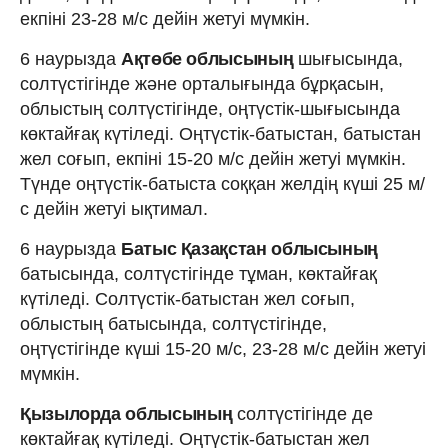
екпіні 23-28 м/с дейін жетуі мүмкін.
6 наурызда
Ақтөбе облысының
шығысында,
солтүстігінде және орталығында бұрқасын,
облыстың солтүстігінде, оңтүстік-шығысында
көктайғақ күтіледі. Оңтүстік-батыстан, батыстан
жел соғып, екпіні 15-20 м/с дейін жетуі мүмкін.
Түнде оңтүстік-батыста соққан желдің күші 25 м/
с дейін жетуі ықтимал.
6 наурызда
Батыс Қазақстан облысының
батысында, солтүстігінде тұман, көктайғақ
күтіледі. Солтүстік-батыстан жел соғып,
облыстың батысында, солтүстігінде,
оңтүстігінде күші 15-20 м/с, 23-28 м/с дейін жетуі
мүмкін.
Қызылорда облысының
солтүстігінде де
көктайғақ күтіледі. Оңтүстік-батыстан жел