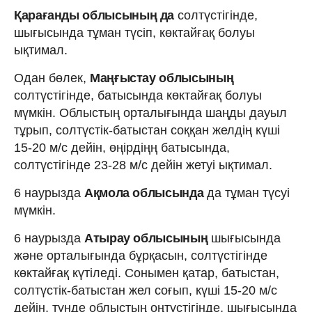
Қарағанды облысының да
солтүстігінде,
шығысында тұман түсіп, көктайғақ болуы
ықтимал.
Одан бөлек,
Маңғыстау облысының
солтүстігінде, батысында көктайғақ болуы
мүмкін. Облыстың орталығында шаңды дауыл
тұрып, солтүстік-батыстан соққан желдің күші
15-20 м/с дейін, өңірдіңң батысында,
солтүстігінде 23-28 м/с дейін жетуі ықтимал.
6 наурызда
Ақмола облысында
да тұман түсуі
мүмкін.
6 наурызда
Атырау облысының
шығысында
және орталығында бұрқасын, солтүстігінде
көктайғақ күтіледі. Сонымен қатар, батыстан,
солтүстік-батыстан жел соғып, күші 15-20 м/с
дейін, түнде облыстың оңтүстігінде, шығысында