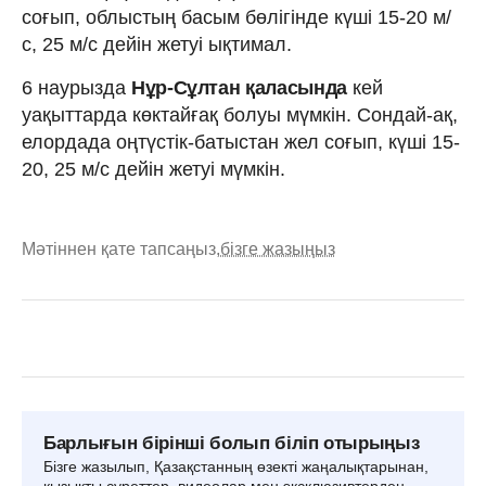
соғып, облыстың басым бөлігінде күші 15-20 м/
с, 25 м/с дейін жетуі ықтимал.
6 наурызда
Нұр-Сұлтан қаласында
кей
уақыттарда көктайғақ болуы мүмкін. Сондай-ақ,
елордада оңтүстік-батыстан жел соғып, күші 15-
20, 25 м/с дейін жетуі мүмкін.
Мәтіннен қате тапсаңыз,
бізге жазыңыз
Барлығын бірінші болып біліп отырыңыз
Бізге жазылып, Қазақстанның өзекті жаңалықтарынан,
қызықты суреттер, видеолар мен эксклюзивтерден