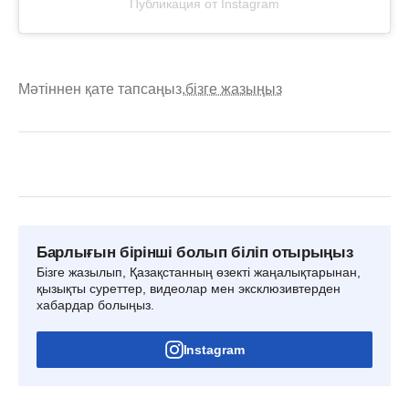
Публикация от Instagram
Мәтіннен қате тапсаңыз,
бізге жазыңыз
Барлығын бірінші болып біліп отырыңыз
Бізге жазылып, Қазақстанның өзекті жаңалықтарынан,
қызықты суреттер, видеолар мен эксклюзивтерден
хабардар болыңыз.
Instagram