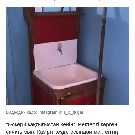
Видеодан кадр: Instagram/kris_p_talgar
"Әскери қақтығыстан кейінгі мектепті көрген
сияқтымын. Қазіргі кезде осындай мектептің