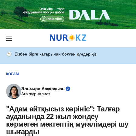
Бізбен бірге қатарынан болған күндеріңіз
ҚОҒАМ
Эльмира Асқарқызы
Аға журналист
"Адам айтқысыз көрініс": Талғар
ауданында 22 жыл жөндеу
көрмеген мектептің мұғалімдері шу
шығарды