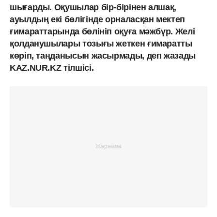
шығарды. Оқушылар бір-бірінен алшақ,
ауылдың екі бөлігінде орналасқан мектеп
ғимараттарында бөлініп оқуға мәжбүр. Желі
қолданушылары тозығы жеткен ғимаратты
көріп, таңданысын жасырмады, деп жазады
KAZ.NUR.KZ тілшісі.