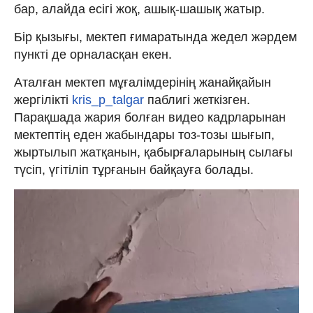
бар, алайда есігі жоқ, ашық-шашық жатыр.
Бір қызығы, мектеп ғимаратында жедел жәрдем
пункті де орналасқан екен.
Аталған мектеп мұғалімдерінің жанайқайын
жергілікті
kris_p_talgar
паблигі жеткізген.
Парақшада жария болған видео кадрларынан
мектептің еден жабындары тоз-тозы шығып,
жыртылып жатқанын, қабырғаларының сылағы
түсіп, үгітіліп тұрғанын байқауға болады.