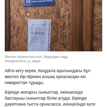
Мектеп кабинетінің есігі. Видеодан кадр:
Instagram/kris_p_talgar
Айта кету керек, Кеңдала ауылындағы бұл
мектеп бір-бірінен алшақ орналасқан екі
ғимараттан тұрады.
Бірінде жоғарғы сыныптар, екіншісінде
бастауыш сыныптар білім алуда. Бірінде
дәретхана тыста орналасса, екіншісінде іште