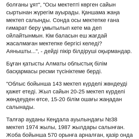
болғаны ұят", "Осы мектепті көрген сайын
сыртынан жүрегім ауырады. Қаншама жаңа
мектеп салынды. Сонда осы мектепке ғана
ғимарат беру ұмытылып кете ма деп
ойлайтынмын. Кім баласын еш жағдай
жасалмаған мектепке бергісі келеді?
Аянышты...", - дейді пікір білдіруші оқырмандар.
Бұған қатысты Алматы облыстық білім
басқармасы ресми түсініктеме берді.
"Облыс бойынша 143 мектеп күрделі жөндеуді
қажет етеді. Жыл сайын 20-25 мектеп күрделі
жөндеуден өтсе, 15-20 білім ошағы жаңадан
салынады.
Талғар ауданы Кеңдала ауылындағы №38
мектеп 1974 жылы, 1987 жылдары салынған.
Жоба бойынша 570 орынға арналған, қазір онда