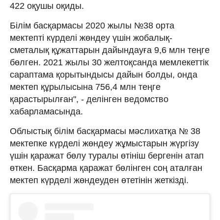
422 оқушы оқиды.
Білім басқармасы 2020 жылы №38 орта
мектепті күрделі жөндеу үшін жобалық-
сметалық құжаттарын дайындауға 9,6 млн теңге
бөлген. 2021 жылы 30 желтоқсанда мемлекеттік
сараптама қорытындысы дайын болды, онда
мектеп құрылысына 756,4 млн теңге
қарастырылған", - делінген ведомство
хабарламасында.
Облыстық білім басқармасы мәслихатқа № 38
мектепке күрделі жөндеу жұмыстарын жүргізу
үшін қаражат бөлу туралы өтініш бергенін атап
өткен. Басқарма қаражат бөлінген соң аталған
мектеп күрделі жөндеуден өтетінін жеткізді.