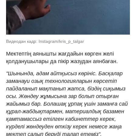
Видеодан кадр: Instagram/kris_p_talgar
Мектептің аянышты жағдайын көрген желі
қолданушылары да пікір жазудан аянбаған.
"Шынында, адам айтқысыз көрініс. Басқалар
заманауи озық технологияларын көрсетіп
пайдаланып мақтанып жатса, біздің сиқымыз
осы. Жөндеу жұмысына зар болып отырған
жайымыз бар. Болашақ ұрпақ үшін заманға сай
құрал-жабдықтармен, материалдық базамен
қамтамассыз етілген кабинеттер керек,
күрделі жөндеуден өткізу керек немесе жаңа
мектеп салып беруді талап етеміз",