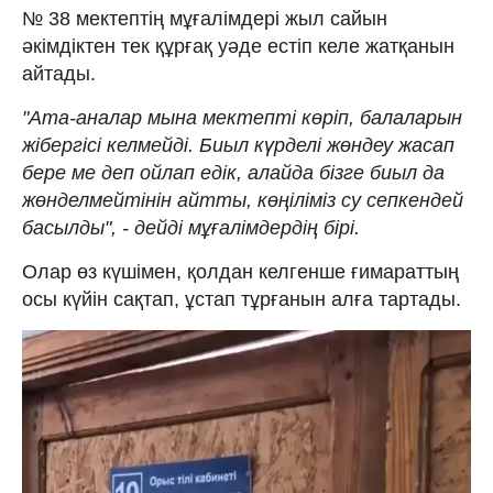
№ 38 мектептің мұғалімдері жыл сайын
әкімдіктен тек құрғақ уәде естіп келе жатқанын
айтады.
"Ата-аналар мына мектепті көріп, балаларын
жібергісі келмейді. Биыл күрделі жөндеу жасап
бере ме деп ойлап едік, алайда бізге биыл да
жөнделмейтінін айтты, көңіліміз су сепкендей
басылды", - дейді мұғалімдердің бірі.
Олар өз күшімен, қолдан келгенше ғимараттың
осы күйін сақтап, ұстап тұрғанын алға тартады.