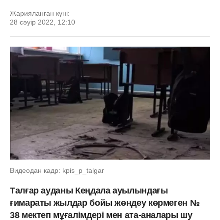
Жарияланған күні:
28 сәуір 2022, 12:10
Видеодан кадр: kpis_p_talgar
Талғар ауданы Кеңдала ауылындағы
ғимараты жылдар бойы жөндеу көрмеген №
38 мектеп мұғалімдері мен ата-аналары шу