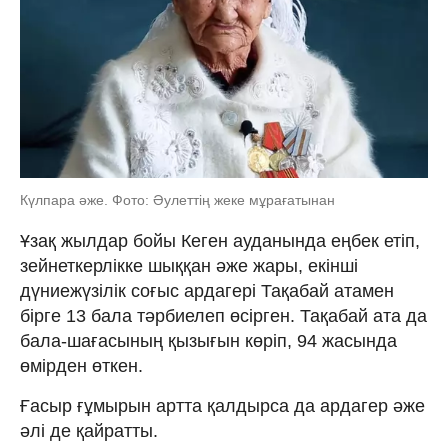
Күлпара әже. Фото: Әулеттің жеке мұрағатынан
Ұзақ жылдар бойы Кеген ауданында еңбек етіп,
зейнеткерлікке шыққан әже жары, екінші
дүниежүзілік соғыс ардагері Тақабай атамен
бірге 13 бала тәрбиелеп өсірген. Тақабай ата да
бала-шағасының қызығын көріп, 94 жасында
өмірден өткен.
Ғасыр ғұмырын артта қалдырса да ардагер әже
әлі де қайратты.