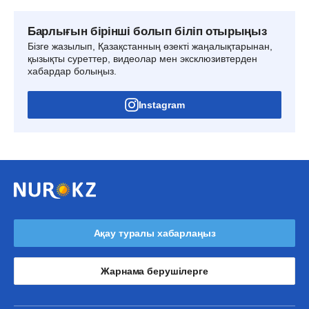
Барлығын бірінші болып біліп отырыңыз
Бізге жазылып, Қазақстанның өзекті жаңалықтарынан,
қызықты суреттер, видеолар мен эксклюзивтерден
хабардар болыңыз.
Instagram
Ақау туралы хабарлаңыз
Жарнама берушілерге