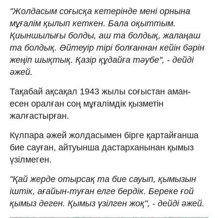
"Жолдасым соғысқа кетерінде мені орнына
мұғалім қылып кеткен. Бала оқыттым.
Қиыншылығы болды, аш та болдық, жалаңаш
та болдық. Әйтеуір тірі болғаннан кейін бәрін
жеңіп шықтық. Қазір құдайға тәубе", - дейді
әжей.
Тақабай ақсақал 1943 жылы соғыстан аман-
есен оралған соң мұғалімдік қызметін
жалғастырған.
Күлпара әжей жолдасымен бірге қартайғанша
бие сауған, айтуынша дастарханынан қымыз
үзілмеген.
"Қай жерде отырсақ та бие сауып, қымызын
іштік, ағайын-туған елге бердік. Береке ғой
қымыз деген. Қымыз үзілген жоқ", - дейді әжей.