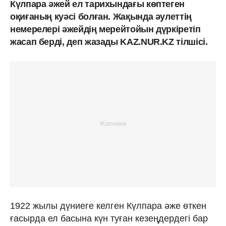
Күлпара әжей ел тарихындағы көптеген
оқиғаның куәсі болған. Жақында әулеттің
немерелері әжейдің мерейтойын дүркіретіп
жасап берді, деп жазады KAZ.NUR.KZ тілшісі.
1922 жылы дүниеге келген Күлпара әже өткен
ғасырда ел басына күн туған кезеңдердегі бар