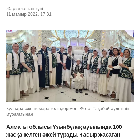
Жарияланған күні:
11 мамыр 2022, 17:31
Күлпара әже немере келіндерімен. Фото: Тақабай әулетінің
мұрағатынан
Алматы облысы Ұзынбұлақ ауылында 100
жасқа келген әжей тұрады. Ғасыр жасаған