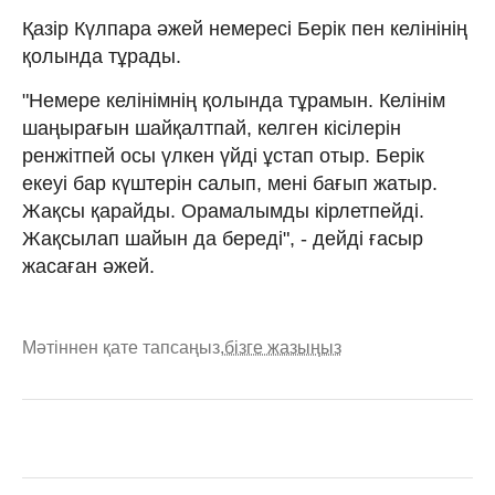
Қазір Күлпара әжей немересі Берік пен келінінің
қолында тұрады.
"Немере келінімнің қолында тұрамын. Келінім
шаңырағын шайқалтпай, келген кісілерін
ренжітпей осы үлкен үйді ұстап отыр. Берік
екеуі бар күштерін салып, мені бағып жатыр.
Жақсы қарайды. Орамалымды кірлетпейді.
Жақсылап шайын да береді", - дейді ғасыр
жасаған әжей.
Мәтіннен қате тапсаңыз,
бізге жазыңыз