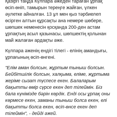
Қазіргі таңда Күлпара әжеден тараған ұрпақ
өсіп-өніп, тамырын тереңге жайған, үлкен
әулетке айналған. 13 ұл мен қыз тәрбиелеп
өсірген алтын құрсақты ана немере шөбере,
шөпшек неменесін қосқанда 200-ден астам
ұрпақтың асыл қазынасы, шөпшектің қолынан
май жалаған ардақты әже.
Күлпара әженің ендігі тілегі - елінің амандығы,
ұрпағының өсіп-өнгені.
"Елім аман болсын, жұртым тыныш болсын.
Бейбітшілік болсын, халқыма, еліме, жұртыма
жеріме сызат түспесе екен. Балаларым
бақытты өмір сүрсе екен деп тілеймін. Біз
бала күнімізде бәрін көрдік. Енді осы ұрпақ оны
көрмесе екен, заманы тыныш болса екен, елі
бақытты болса екен, өсіп-өнсе екен деп
тілеймін", - дейді әжей.