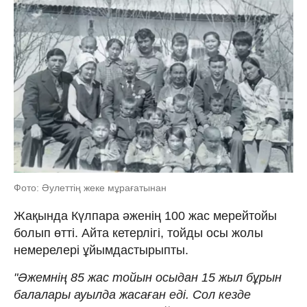
Фото: Әулеттің жеке мұрағатынан
Жақында Күлпара әженің 100 жас мерейтойы
болып өтті. Айта кетерлігі, тойды осы жолы
немерелері ұйымдастырыпты.
"Әжемнің 85 жас тойын осыдан 15 жыл бұрын
балалары ауылда жасаған еді. Сол кезде