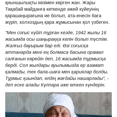
қиыншылықты көзімен көрген жан. Жары
Тақабай майданға кеткенде әжей күйеуінің
қарашаңырағына ие болып, ата-енесін баға
жүріп, колхоздың қара жұмысынан қол үзбеген.
"Мен соғыс күйіп тұрған кезде, 1942 жылы 16
жасымда осы шаңыраққа келін болып түстім.
Жалғыз бауырым бар еді. Өзі соғысқа
аттанарда мені ең болмаса басына орамал
салғанын көрейін деп, 16 жасымда тұрмысқа
берді. Сол жылдары ауылымызда ер азамат
қалмады, тек бала-шаға мен қариялар болды.
Тұрмыс қиындап, елдің жағдайы нашарлады", -
деп еске алады Күлпара әже өткен күндерін.