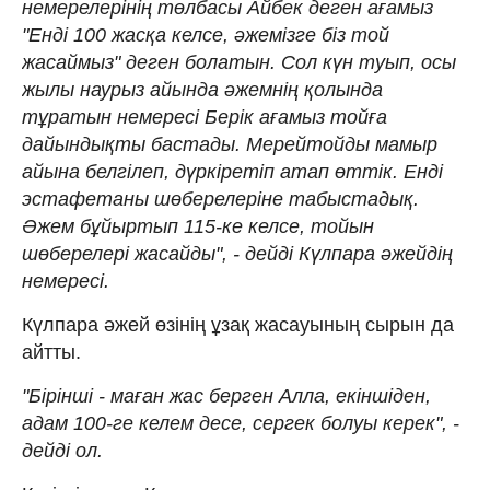
немерелерінің төлбасы Айбек деген ағамыз
"Енді 100 жасқа келсе, әжемізге біз той
жасаймыз" деген болатын. Сол күн туып, осы
жылы наурыз айында әжемнің қолында
тұратын немересі Берік ағамыз тойға
дайындықты бастады. Мерейтойды мамыр
айына белгілеп, дүркіретіп атап өттік. Енді
эстафетаны шөберелеріне табыстадық.
Әжем бұйыртып 115-ке келсе, тойын
шөберелері жасайды", - дейді Күлпара әжейдің
немересі.
Күлпара әжей өзінің ұзақ жасауының сырын да
айтты.
"Бірінші - маған жас берген Алла, екіншіден,
адам 100-ге келем десе, сергек болуы керек", -
дейді ол.