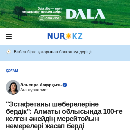
Бізбен бірге қатарынан болған күндеріңіз
ҚОҒАМ
Эльмира Асқарқызы
Аға журналист
"Эстафетаны шөберелеріне
бердік": Алматы облысында 100-ге
келген әжейдің мерейтойын
немерелері жасап берді