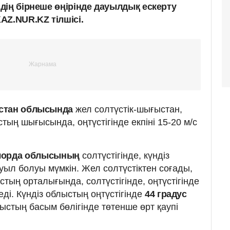
дің бірнеше өңірінде дауылдық ескерту
AZ.NUR.KZ тілшісі.
қстан облысында
жел солтүстік-шығыстан,
стың шығысында, оңтүстігінде екпіні 15-20 м/с
орда облысының
солтүстігінде, күндіз
уыл болуы мүмкін. Жел солтүстіктен соғады,
стың орталығында, солтүстігінде, оңтүстігінде
теді. Күндіз облыстың оңтүстігінде
44 градус
лыстың басым бөлігінде төтенше өрт қаупі