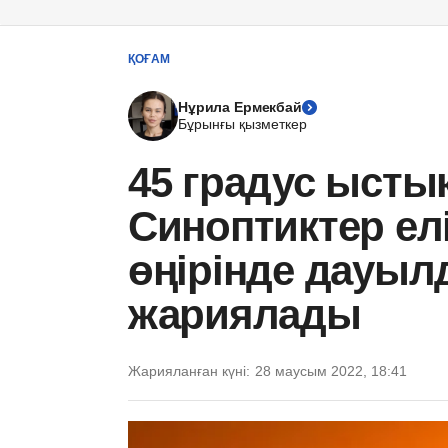
ҚОҒАМ
Нұрила Ермекбай
Бұрынғы қызметкер
45 градус ысты
Синоптиктер елі
өңірінде дауыл
жариялады
Жарияланған күні:
28 маусым 2022, 18:41