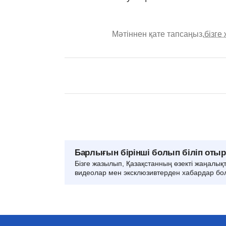
Мәтіннен қате тапсаңыз,
бізге
Барлығын бірінші болып біліп оты
Бізге жазылып, Қазақстанның өзекті жаңалық
видеолар мен эксклюзивтерден хабардар бо