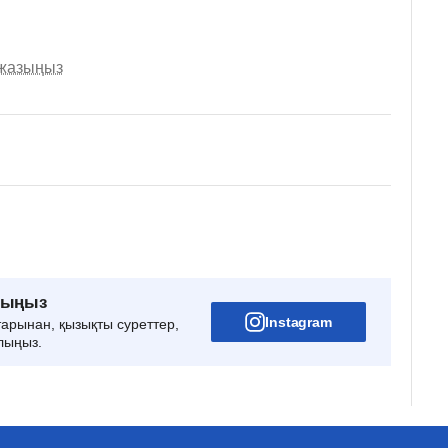
 жазыңыз
рыңыз
Instagram
тарынан, қызықты суреттер,
лыңыз.