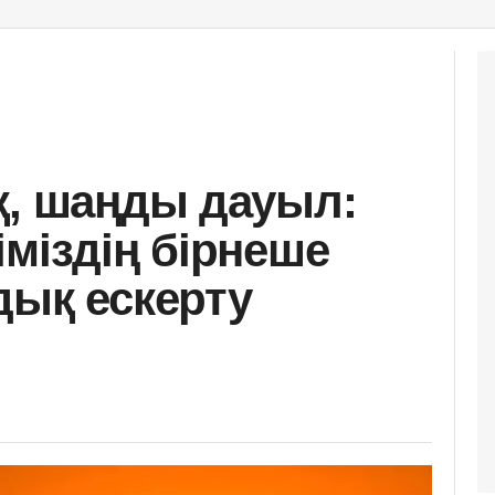
қ, шаңды дауыл:
міздің бірнеше
дық ескерту