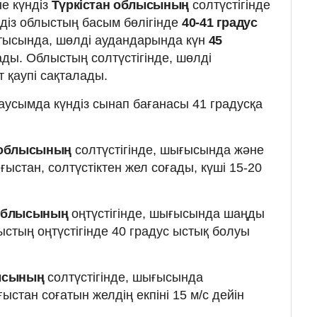
е күндіз
Түркістан облысының
солтүстігінде
ндіз облыстың басым бөлігінде
40-41 градус
тысында, шөлді аудандарында күн
45
ды. Облыстың солтүстігінде, шөлді
 қаупі сақталады.
аусымда күндіз сынап бағанасы 41 градусқа
 облысының
солтүстігінде, шығысында және
ыстан, солтүстіктен жел соғады, күші 15-20
 облысының
оңтүстігінде, шығысында шаңды
лыстың оңтүстігінде 40 градус ыстық болуы
лысының
солтүстігінде, шығысында
ғыстан соғатын желдің екпіні 15 м/с дейін