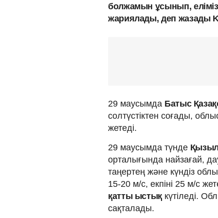
болжамын ұсынып, еліміз
жариялады, деп жазады K
29 маусымда
Батыс Қаза
солтүстіктен соғады, облы
жетеді.
29 маусымда түнде
Қызыл
орталығында найзағай, да
таңертең және күндіз облы
15-20 м/с, екпіні 25 м/с же
қатты ыстық
күтіледі. Об
сақталады.