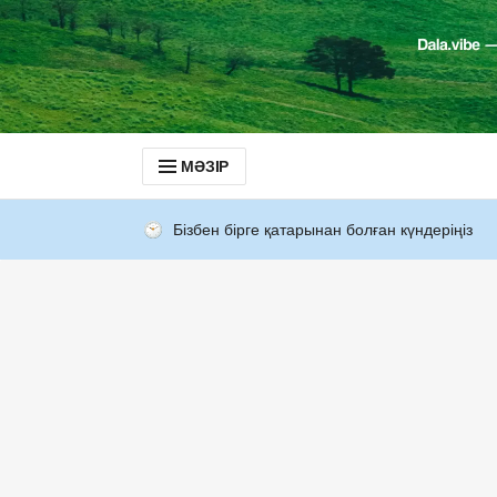
МӘЗІР
Бізбен бірге қатарынан болған күндеріңіз