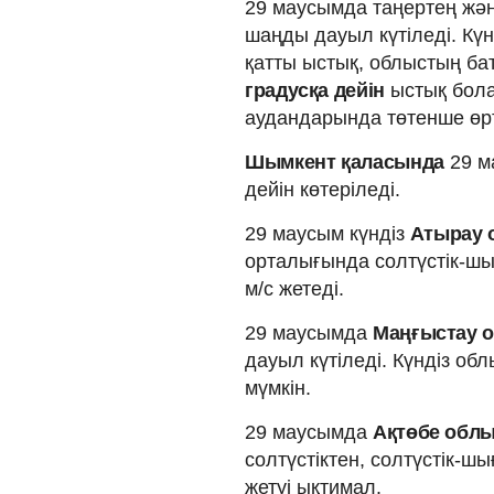
29 маусымда таңертең жән
шаңды дауыл күтіледі. Кү
қатты ыстық, облыстың ба
градусқа дейін
ыстық бола
аудандарында төтенше өрт
Шымкент қаласында
29 м
дейін көтеріледі.
29 маусым күндіз
Атырау
орталығында солтүстік-шығ
м/с жетеді.
29 маусымда
Маңғыстау
дауыл күтіледі. Күндіз об
мүмкін.
29 маусымда
Ақтөбе об
солтүстіктен, солтүстік-шы
жетуі ықтимал.