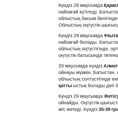
Күндіз
29 маусымда
Қарағ
найзағай күтіледі. Батыста
облыстың басым бөлігінде к
Облыстың оңтүстік-шығысы
Күндіз 29 маусымда
Ұлыта
найзағай болады. Батыстан
облыстың оңтүстігінде, ор
оңтүстік-батысында төтенш
29 маусымда күндіз
Алма
ойнауы мүмкін. Батыстан, 
облыстың солтүстігінде екп
қатты
ыстық болады деп 
Күндіз 29 маусымда
Жетіс
ойнайды. Оңтүстік-шығыста
м/с жетеді. Күндіз
35-39 г