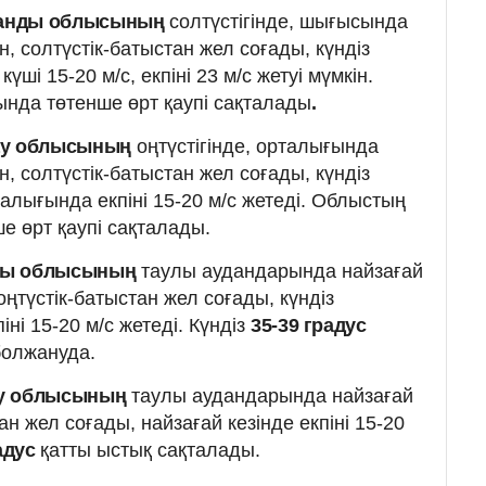
анды облысының
солтүстігінде, шығысында
н, солтүстік-батыстан жел соғады, күндіз
үші 15-20 м/с, екпіні 23 м/с жетуі мүмкін.
нда төтенше өрт қаупі сақталады
.
у облысының
оңтүстігінде, орталығында
, солтүстік-батыстан жел соғады, күндіз
талығында екпіні 15-20 м/с жетеді. Облыстың
е өрт қаупі сақталады.
ты облысының
таулы аудандарында найзағай
оңтүстік-батыстан жел соғады, күндіз
іні 15-20 м/с жетеді. Күндіз
35-39 градус
болжануда.
у облысының
таулы аудандарында найзағай
н жел соғады, найзағай кезінде екпіні 15-20
радус
қатты ыстық сақталады.