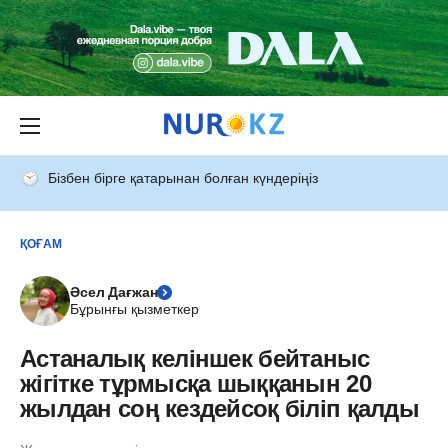
Бізбен бірге қатарынан болған күндеріңіз
ҚОҒАМ
Әсел Дағжан
Бұрынғы қызметкер
Астаналық келіншек бейтаныс
жігітке тұрмысқа шыққанын 20
жылдан соң кездейсоқ біліп қалды