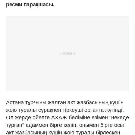
ресми парақшасы.
Астана тұрғыны жалған акт жазбасының күшін
жою туралы сұрақпен тіркеуші органға жүгінді.
Ол жерде әйелге АХАЖ бөліміне өзімен "некеде
тұрған" адаммен бірге келіп, онымен бірге осы
акт жазбасының күшін жою туралы бірлескен