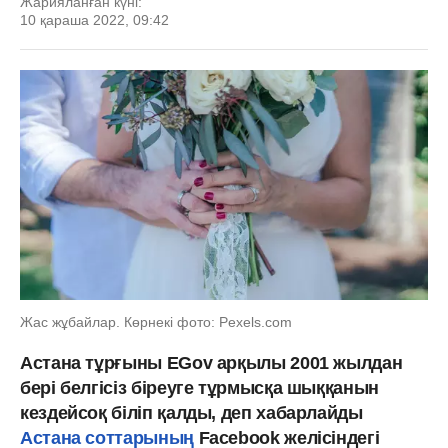
Жарияланған күні:
10 қараша 2022, 09:42
Жас жұбайлар. Көрнекі фото: Рexels.com
Астана тұрғыны EGov арқылы 2001 жылдан
бері белгісіз біреуге тұрмысқа шыққанын
кездейсоқ біліп қалды, деп хабарлайды
Астана соттарының
Facebook желісіндегі