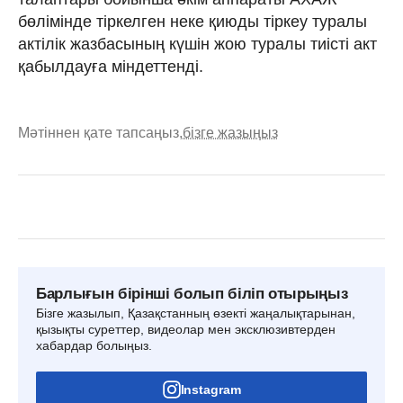
бөлімінде тіркелген неке қиюды тіркеу туралы
актілік жазбасының күшін жою туралы тиісті акт
қабылдауға міндеттенді.
Мәтіннен қате тапсаңыз,
бізге жазыңыз
Барлығын бірінші болып біліп отырыңыз
Бізге жазылып, Қазақстанның өзекті жаңалықтарынан,
қызықты суреттер, видеолар мен эксклюзивтерден
хабардар болыңыз.
Instagram