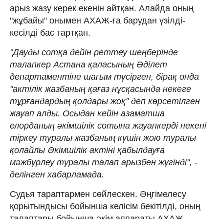
арыз жазу керек екенін айтқан. Алайда оның
"жұбайы" онымен АХАЖ-ға барудан үзілді-
кесілді бас тартқан.
"Дауды сотқа дейін реттеу шеңберінде
талапкер Астана қаласының Әділет
департаментіне шағым түсірген, бірақ онда
"актілік жазбаның қағаз нұсқасында некеге
тұрғандардың қолдары жоқ" деп көрсетілген
жауап алды. Осыдан кейін азаматша
елорданың әкімшілік сотына жауапкерді некені
тіркеу туралы жазбаның күшін жою туралы
қолайлы Әкімшілік актіні қабылдауға
мәжбүрлеу туралы талап арызбен жүгінді", -
делінген хабарламада.
Судья тараптармен сөйлескен. Әңгімелесу
қорытындысы бойынша келісім бекітілді, оның
талаптары бойынша әкім аппараты АХАЖ