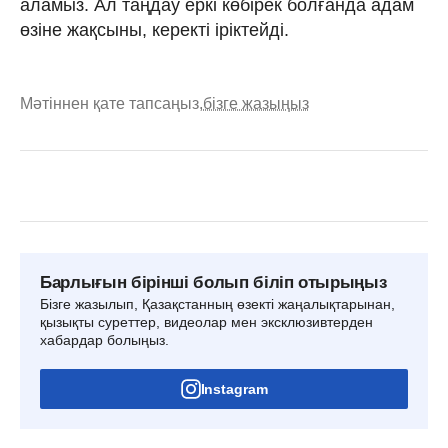
аламыз. Ал таңдау еркі көбірек болғанда адам
өзіне жақсыны, керекті іріктейді.
Мәтіннен қате тапсаңыз,
бізге жазыңыз
Барлығын бірінші болып біліп отырыңыз
Бізге жазылып, Қазақстанның өзекті жаңалықтарынан,
қызықты суреттер, видеолар мен эксклюзивтерден
хабардар болыңыз.
Instagram