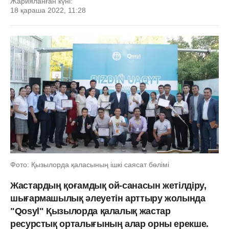
Жарияланған күні:
18 қараша 2022, 11:28
Фото: Қызылорда қаласының ішкі саясат бөлімі
Жастардың қоғамдық ой-санасын жетілдіру,
шығармашылық әлеуетін арттыру жолында
"Qosyl" Қызылорда қалалық жастар
ресурстық орталығының алар орны ерекше.