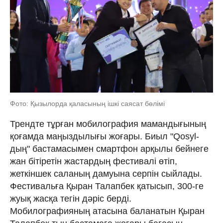
Фото: Қызылорда қаласының ішкі саясат бөлімі
Трендте тұрған мобилография мамандығының
қоғамда маңыздылығы жоғары. Биыл "Qosyl-
дың" бастамасымен смартфон арқылы бейнеге
жан бітіретін жастардың фестивалі өтіп,
жеткіншек саланың дамуына серпін сыйлады.
Фестивальға Қыран Талапбек қатысып, 300-ге
жуық жасқа тегін дәріс берді.
Мобилографияның атасына баланатын Қыран