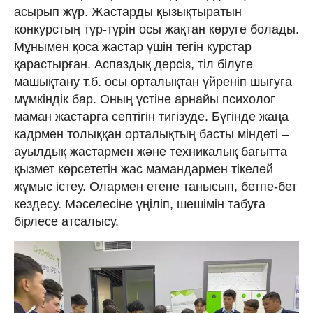
асырып жүр. Жастарды қызықтыратын
конкурстың түр-түрін осы жақтан көруге болады.
Мұнымен қоса жастар үшін тегін курстар
қарастырған. Аспаздық дерсіз, тіл білуге
машықтану т.б. осы орталықтан үйреніп шығуға
мүмкіндік бар. Оның үстіне арнайы психолог
маман жастарға септігін тигізуде. Бүгінде жаңа
кадрмен толыққан орталықтың басты міндеті –
ауылдық жастармен және техникалық бағытта
қызмет көрсететін жас мамандармен тікелей
жұмыс істеу. Олармен етене танысып, бетпе-бет
кездесу. Мәселесіне үңіліп, шешімін табуға
бірлесе атсалысу.