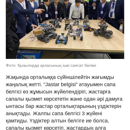
Фото: Қызылорда қаласының ішкі саясат бөлімі
Жақында орталыққа сүйіншілейтін жағымды
жаңалық жетті. "Jastar belgisi" атауымен сапа
белгісі өз жұмысын жүйелендіріп, жастарға
сапалы қызмет көрсететін және одан әрі дамуға
ынтасы бар жастар орталықтарының үздіктерін
анықтады. Жалпы сапа белгісі 3 жүйені
қамтиды. Үздіктер алтын белгіге ие болса,
сапалы қызмет көрсетіп, жастардың алға