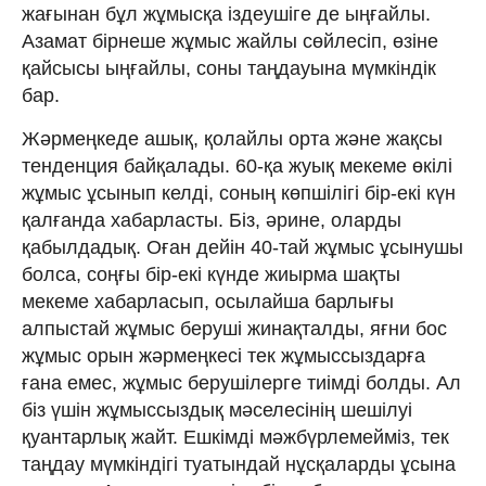
жағынан бұл жұмысқа іздеушіге де ыңғайлы.
Азамат бірнеше жұмыс жайлы сөйлесіп, өзіне
қайсысы ыңғайлы, соны таңдауына мүмкіндік
бар.
Жәрмеңкеде ашық, қолайлы орта және жақсы
тенденция байқалады. 60-қа жуық мекеме өкілі
жұмыс ұсынып келді, соның көпшілігі бір-екі күн
қалғанда хабарласты. Біз, әрине, оларды
қабылдадық. Оған дейін 40-тай жұмыс ұсынушы
болса, соңғы бір-екі күнде жиырма шақты
мекеме хабарласып, осылайша барлығы
алпыстай жұмыс беруші жинақталды, яғни бос
жұмыс орын жәрмеңкесі тек жұмыссыздарға
ғана емес, жұмыс берушілерге тиімді болды. Ал
біз үшін жұмыссыздық мәселесінің шешілуі
қуантарлық жайт. Ешкімді мәжбүрлемейміз, тек
таңдау мүмкіндігі туатындай нұсқаларды ұсына