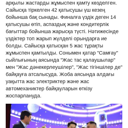
арқылы жастарды жұмыспен қамту көзделген.
Сайысқа тіркелген 42 қатысушы үш кезең
бойынша бақ сынады. Финалға үздік деген 14
қатысушы өтіп, аспаздық және кондитерлік
бағыттар бойынша жарысқа түсті. Нәтижесінде
үздіктер топ жарып жүлделі орындарға ие
болды. Сайысқа қатысқан 5 жас тұрақты
жұмыспен қамтылды. Сонымен қатар "Самғау"
сыйлығының аясында "Жас тас қалаушылар"
мен "Жас дәнекерлеушілер", "Жас тігіншілер де"
байқауға атсалысуда. Жоба аясында алдағы
уақытта жас электриктер және жас
автомеханиктер байқауларын өткізу
жоспарлануда.