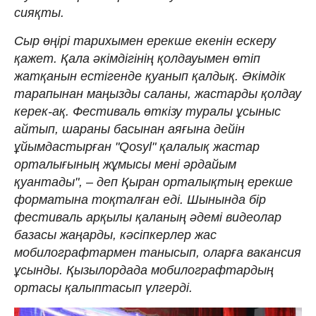
сияқты.
Сыр өңірі тарихымен ерекше екенін ескеру
қажет. Қала әкімдігінің қолдауымен өтіп
жатқанын естігенде қуанып қалдық. Әкімдік
тарапынан маңызды саланы, жастарды қолдау
керек-ақ. Фестиваль өткізу туралы ұсыныс
айтып, шараны басынан аяғына дейін
ұйымдастырған "Qosyl" қалалық жастар
орталығының жұмысы мені әрдайым
қуантады", – деп Қыран орталықтың ерекше
форматына тоқталған еді. Шынында бір
фестиваль арқылы қаланың әдемі видеолар
базасы жаңарды, кәсіпкерлер жас
мобилографтармен танысып, оларға вакансия
ұсынды. Қызылордада мобилографтардың
ортасы қалыптасып үлгерді.