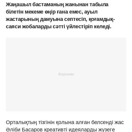
Жаңашыл бастаманың жанынан табыла
білетін мекеме өңір ғана емес, ауыл
жастарының дамуына септесіп, қоғамдық-
саяси жобаларды сәтті үйлестіріп келеді.
Орталықтың тізгінін қолына алған белсенді жас
Әліби Басаров креативті идеяларды жүзеге