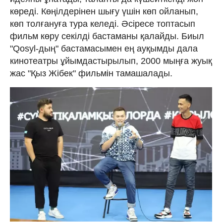
көреді. Көңілдерінен шығу үшін көп ойланып,
көп толғануға тура келеді. Әсіресе топтасып
фильм көру секілді бастаманы қалайды. Биыл
"Qosyl-дың" бастамасымен ең ауқымды дала
кинотеатры ұйымдастырылып, 2000 мыңға жуық
жас "Қыз Жібек" фильмін тамашалады.