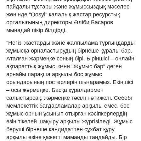
пайдалы тұстары және жұмыссыздық мәселесі
жөнінде "Qosyl" қалалық жастар ресурстық
орталығының директоры Әліби Басаров
мынадай пікір білдірді.
"Негізі жастарды және жалпылама тұрғындарды
жұмысқа орналастырудың бірнеше құралы бар.
Аталған жәрмеңке соның бірі. Біріншісі – онлайн
ақпараттық жұмыс, яғни "Жұмыс бар" деген
арнайы парақша арқылы бос жұмыс
орындарының постерлерін шығарамыз. Екіншісі
– осы жәрмеңке. Басқа құралдармен
салыстырсақ, жәрмеңке тәсілі нәтижелі. Себебі
мемлекеттік бағдарламалар арқылы емес, бос
жұмыс орнын ұсынып отырған кәсіпкерлердің
өзін тікелей шақыру арқылы жүргізіледі. Жұмыс
беруші бірнеше кандидатпен сұхбат құру
арқылы өзіне қажетті маманды таңдайды. Бір