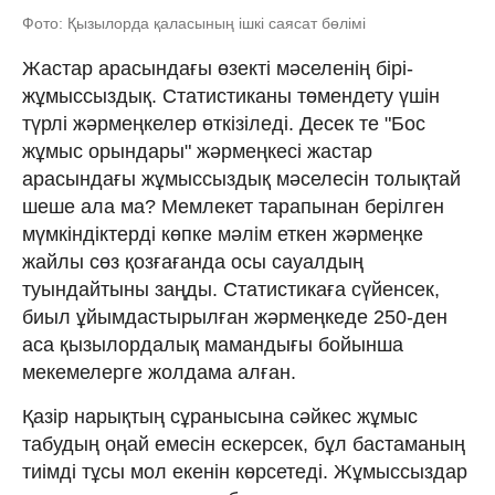
Фото: Қызылорда қаласының ішкі саясат бөлімі
Жастар арасындағы өзекті мәселенің бірі-
жұмыссыздық. Статистиканы төмендету үшін
түрлі жәрмеңкелер өткізіледі. Десек те "Бос
жұмыс орындары" жәрмеңкесі жастар
арасындағы жұмыссыздық мәселесін толықтай
шеше ала ма? Мемлекет тарапынан берілген
мүмкіндіктерді көпке мәлім еткен жәрмеңке
жайлы сөз қозғағанда осы сауалдың
туындайтыны заңды. Статистикаға сүйенсек,
биыл ұйымдастырылған жәрмеңкеде 250-ден
аса қызылордалық мамандығы бойынша
мекемелерге жолдама алған.
Қазір нарықтың сұранысына сәйкес жұмыс
табудың оңай емесін ескерсек, бұл бастаманың
тиімді тұсы мол екенін көрсетеді. Жұмыссыздар