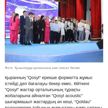
Фото: Қызылорда қаласының ішкі саясат бөлімі
Қыранның "Qosyl" ерекше форматта жұмыс
істейді деп бағалауы бекер емес. Өйткені
"Qosyl" жастар орталығының тұрақты
жобаларына айналған "Qosyl acoustic"
шығармашыл жастардың ән кеші, "Qoldau"
волонтерлер тобының жұмыстары күміс сапаны