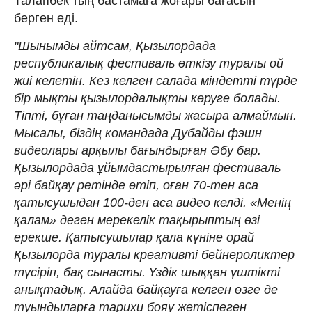
Талапбек тың бастамаға жоғары бағасын
берген еді.
"Шынымды айтсам, Қызылордада
республикалық фестиваль өткізу туралы ой
жиі келетін. Кез келген салада міндетті түрде
бір мықты қызылордалықты көруге болады.
Тіпті, бұған таңданысымды жасыра алмаймын.
Мысалы, біздің командада Дубайды фэшн
видеолары арқылы бағындырған Әбу бар.
Қызылордада ұйымдастырылған фестиваль
әрі байқау ретінде өтіп, оған 70-тен аса
қатысушыдан 100-ден аса видео келді. «Менің
қалам» деген мерекелік тақырыптың өзі
ерекше. Қатысушылар қала күніне орай
Қызылорда туралы креативті бейнероликтер
түсіріп, бақ сынасты. Үздік шыққан үштікті
анықтадық. Алайда байқауға келген өзге де
туындыларға тарихи бояу жетіспеген