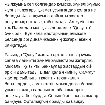
жылжуына сеп болғандар күміске, жүйелі жұмыс
жүргізіп, жоғары қызмет ұсынғандар қолаға ие
болады. Алғашқысына лайықты жастар
ресурстық орталық табылмады. Ал күміс сапа
тек Павлодар мен қызылордалық "Qosyl-ға"
бұйырды. Бұл қала жастарының елімізде
белсенді әрі динамикасының жоғары екенін
байқатады.
Расында "Qosyl" жастар орталығының күміс
сапаға лайықты жүйелі жұмыстары жетерлік.
Мысалы, қызықты байқаулар жастардың ой-
өрісін дамытады. Биыл қала әкімінің "Самғау"
жастар сыйлығын кәсіптік техникалық
бағыттарда қызмет ететін мамандарға беруді
ұсынып, жаңа саланың көшбасшыларын
анықтауға бет бұрды. Соның бірі – аспазшылар
байқауы. Орталықтың орамды ісі байқау