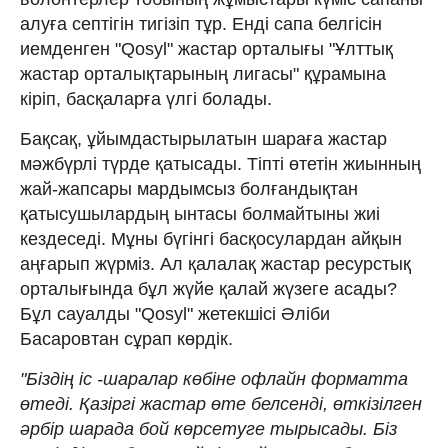
алуға септігін тигізіп тұр. Енді сапа белгісін
иемденген "Qosyl" жастар орталығы "Ұлттық
жастар орталықтарының лигасы" құрамына
кіріп, басқаларға үлгі болады.
Бақсақ, ұйымдастырылатын шараға жастар
мәжбүрлі түрде қатысады. Тіпті өтетін жиынның
жай-жапсары мардымсыз болғандықтан
қатысушылардың ынтасы болмайтыны жиі
кездеседі. Мұны бүгінгі басқосулардан айқын
аңғарып жүрміз. Ал қалалақ жастар ресурстық
орталығында бұл жүйе қалай жүзеге асады?
Бұл сауалды "Qosyl" жетекшісі Әліби
Басаровтан сұрап көрдік.
"Біздің іс -шаралар көбіне офлайн форматта
өтеді. Қазіргі жастар өте белсенді, өткізілген
әрбір шарада бой көрсетуге тырысады. Біз