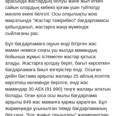
арасында жастардың болуы және жыл өткен
сайын олардың көбеюі қоғам үшін түйткілді
мәселе екені белгілі. Осы олқылықты жою
мақсатында "Жастар тәжірибесі" бағдарламасы
қабылданып, жастарға жаңа мүмкіндік
сыйлағаны рас.
Бұл бағдарламаға оқуын енді бітірген жас
маман немесе соңғы үш жылда мамандық
бойынша жұмыс істемеген жастар қатыса
алады. Жастарға қолдау беріп, бағыт көрсеткен
бағдарламаға биыл өзгерістер енді. Осыған
дейін бастама арқылы жалақы 25 айлық есептік
көрсеткіш көлемінде берілсе, енді жас
мамандар 30 АЕК (91 890) теңге жалақы алатын
болады. Оған қоса осы жылы бағдарлама
арқылы 849 жас маманға қаржы қаралған. Бұл
жәрмеңкеде ұсынылған тиімді бағдарламаның
бірі ғана. "Бос жұмыс орындары" жәрмеңкесінің