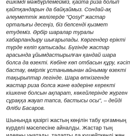
ешкімді мәжбүрлемейміз, қайта риза болып
қайтқандарын да байқаймыз. Сондай-ақ
әлеуметтік желілерде "Qosyl" жастар
орталығы десеңіз, біз белсенді қызмет
етудеміз. Әрбір шаралар туралы
хабарландыру шығарылады. Көргендер ерікті
түрде келіп қатысады. Бүгінде жастар
арасында ұйымдастырылған қандай шара
болса да өзекті. Көбіне көп отбасын құру, кәсіп
бастау, өмірлік ұстанымынан айнымау өзекті
тақырыптар легінде. Шара өткізгенде
жастар риза болса және өздеріне керекті
кішкене болсын ақпарат, көкейлерінде жүрген
сұраққа жауап тапса, бастысы осы", – дейді
Әліби Басаров.
Шынында қазіргі жастың көңілін табу қоғамның
күрделі мәселесіне айналды. Жастар тың
идеяны ұнатады, талапты да күшейткенді жөн