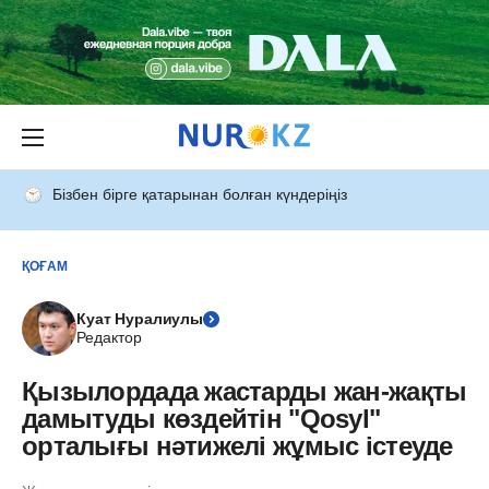
Бізбен бірге қатарынан болған күндеріңіз
ҚОҒАМ
Куат Нуралиулы
Редактор
Қызылордада жастарды жан-жақты
дамытуды көздейтін "Qosyl"
орталығы нәтижелі жұмыс істеуде