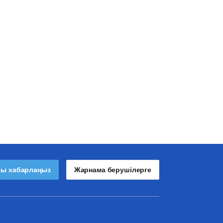
лы хабарлаңыз
Жарнама берушілерге