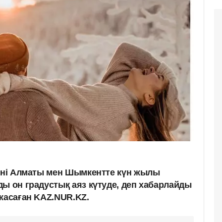
күні Алматы мен Шымкентте күн жылы
ды он градустық аяз күтуде, деп хабарлайды
жасаған KAZ.NUR.KZ.