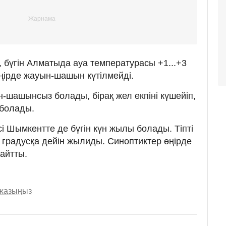
бүгін Алматыда ауа температурасы +1...+3
ңірде жауын-шашын күтілмейді.
-шашынсыз болады, бірақ жел екпіні күшейіп,
з болады.
сі Шымкентте де бүгін күн жылы болады. Тіпті
9 градусқа дейін жылиды. Синоптиктер өңірде
айтты.
 жазыңыз