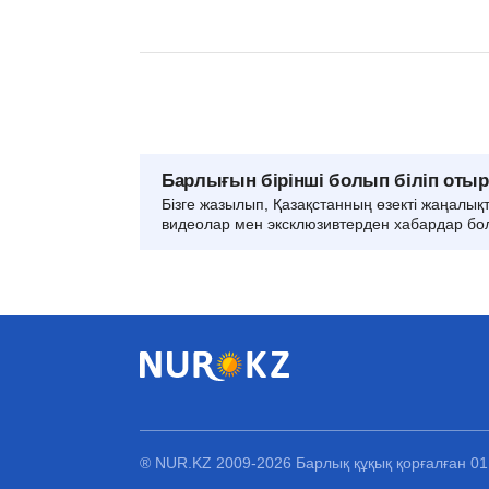
Барлығын бірінші болып біліп оты
Бізге жазылып, Қазақстанның өзекті жаңалық
видеолар мен эксклюзивтерден хабардар бо
® NUR.KZ 2009-2026 Барлық құқық қорғалған 0