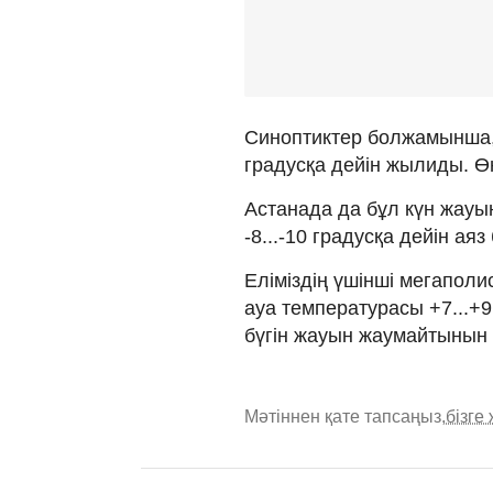
Синоптиктер болжамынша, 
градусқа дейін жылиды. Ө
Астанада да бұл күн жауын
-8...-10 градусқа дейін ая
Еліміздің үшінші мегаполи
ауа температурасы +7...+
бүгін жауын жаумайтынын 
Мәтіннен қате тапсаңыз,
бізге