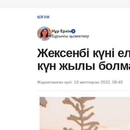
ҚОҒАМ
Нұр Еркін
Бұрынғы қызметкер
Жексенбі күні ел
күн жылы болм
Жарияланған күні:
18 желтоқсан 2022, 08:40