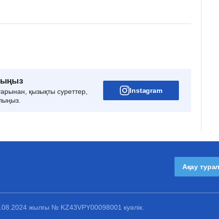
рыңыз
Instagram
тарынан, қызықты суреттер,
лыңыз.
Ақау тура
1.08.2024 жылғы № KZ43VPY00098001 куәлік.