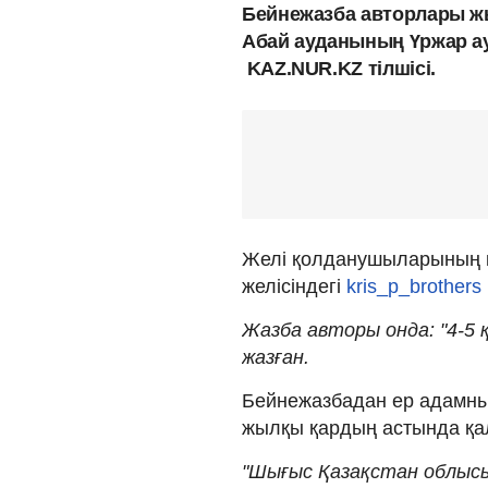
Бейнежазба авторлары жы
Абай ауданының Үржар а
KAZ.NUR.KZ тілшісі.
Желі қолданушыларының қ
желісіндегі
kris_p_brothers
Жазба авторы онда: "4-5 қ
жазған.
Бейнежазбадан ер адамны
жылқы қардың астында қа
"Шығыс Қазақстан облысы