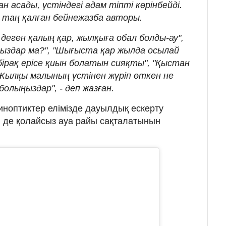
 асады, үстіндегі адам тіпті көрінбейді.
п таң қалған бейнежазба авторы.
деген қалың қар, жылқыға обал болды-ау",
ыздар ма?", "Шығыста қар жылда осылай
ірақ ерісе қиын болатын сияқты", "Қыстан
Жылқы малының үстінен жүріп өткен не
болыңыздар", - деп жазған.
 синоптиктер елімізде дауылдық ескерту
і де қолайсыз ауа райы сақталатынын