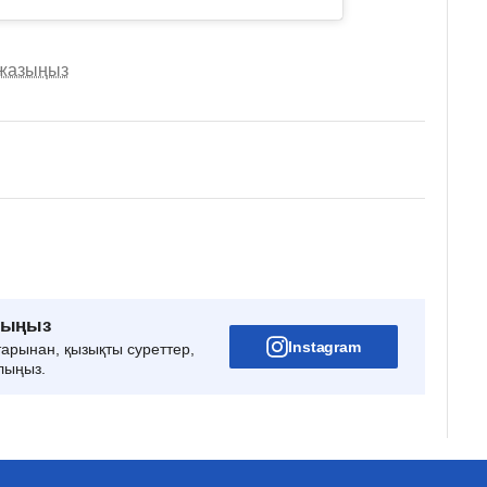
 жазыңыз
рыңыз
Instagram
тарынан, қызықты суреттер,
лыңыз.