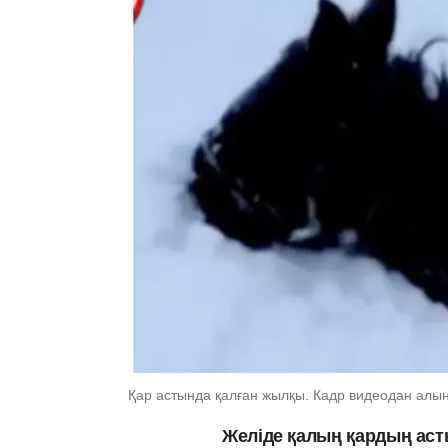
Қар астында қалған жылқы. Кадр видеодан алынд
Желіде қалың қардың ас