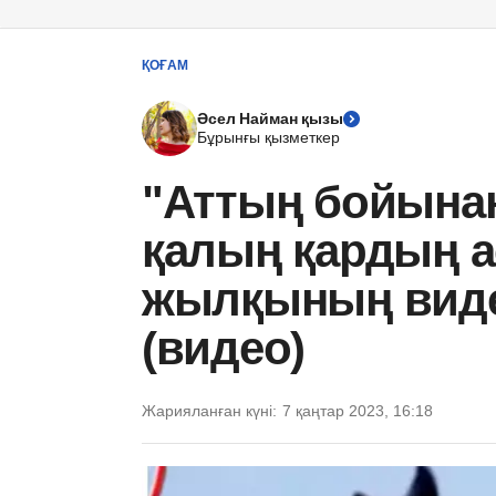
ҚОҒАМ
Әсел Найман қызы
Бұрынғы қызметкер
"Аттың бойынан
қалың қардың а
жылқының вид
(видео)
Жарияланған күні:
7 қаңтар 2023, 16:18