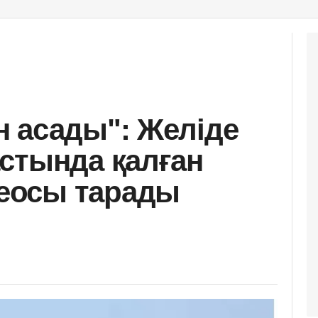
 асады": Желіде
стында қалған
еосы тарады