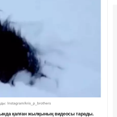
ы: Instagram/kris_p_brothers
тында қалған жылқының видеосы тарады.