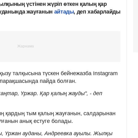
лқының үстінен жүріп өткен қалың қар
уданында жауғанын
айтады
, деп хабарлайды
ызу талқысына түскен бейнежазба Instagram
парақшасында пайда болған.
аңтар, Үржар. Қар қалың жауды", - деп
ң қардың тым қалың жауғанын, салдарынан
лғанын анық естуге болады.
, Үржан ауданы, Андреевка ауылы. Жылқы