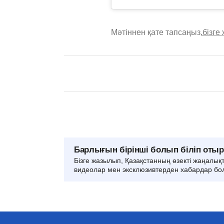
Мәтіннен қате тапсаңыз,
бізге
Барлығын бірінші болып біліп оты
Бізге жазылып, Қазақстанның өзекті жаңалық
видеолар мен эксклюзивтерден хабардар бо