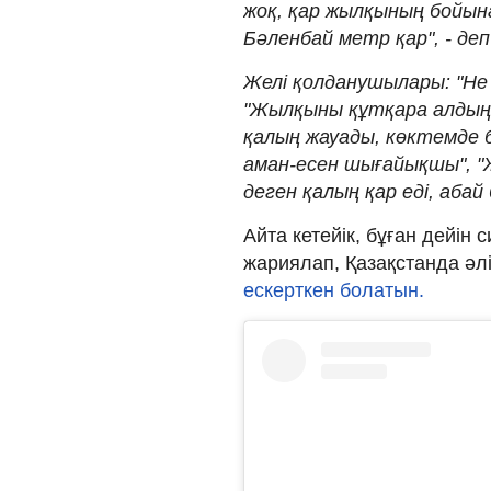
жоқ, қар жылқының бойынан
Бәленбай метр қар", - де
Желі қолданушылары: "Не 
"Жылқыны құтқара алдың
қалың жауады, көктемде б
аман-есен шығайықшы", "
деген қалың қар еді, абай 
Айта кетейік, бұған дейін
жариялап, Қазақстанда әл
ескерткен болатын.