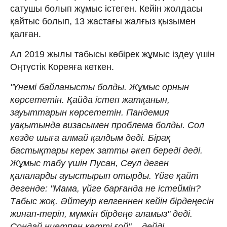
сатушы болып жұмыс істеген. Кейін жолдасы
қайтыс болып, 13 жастағы жалғыз қызымен
қалған.
Ал 2019 жылы табысы көбірек жұмыс іздеу үшін
Оңтүстік Кореяға кеткен.
"Үнемі байланысты болды. Жұмыс орнын
көрсететін. Қайда істеп жатқанын,
зауыттарын көрсететін. Пандемия
уақытында визасымен проблема болды. Сол
кезде шыға алмай қалдым деді. Бірақ
бастықтары керек затты әкеп береді деді.
Жұмыс табу үшін Пусан, Сеул деген
қалаларды ауыстырып отырды. Үйге қайт
дегенде: "Мама, үйге барғанда не істеймін?
Табыс жоқ. Әйтеуір келгеннен кейін бірдеңесін
жинап-теріп, мүмкін бірдеңе аламыз" деді.
Сондай ниетпен кетті ғой", - дейді