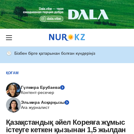
Бізбен бірге қатарынан болған күндеріңіз
ҚОҒАМ
Гүлмира Ерубаева
Контент-ресечер
Эльмира Асқарқызы
Аға журналист
Қазақстандық әйел Кореяға жұмыс
істеуге кеткен қызынан 1,5 жылдан