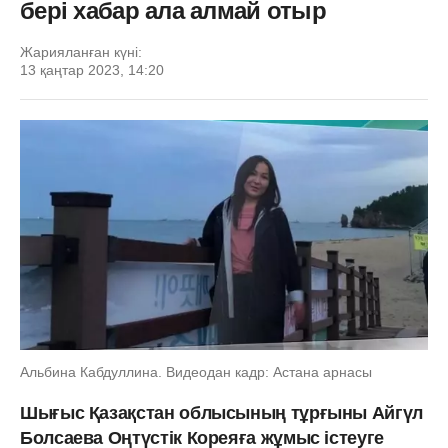
бері хабар ала алмай отыр
Жарияланған күні:
13 қаңтар 2023, 14:20
Альбина Кабдуллина. Видеодан кадр: Астана арнасы
Шығыс Қазақстан облысының тұрғыны Айгүл
Болсаева Оңтүстік Кореяға жұмыс істеуге