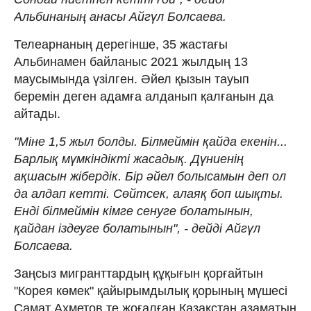
Альбинаның анасы Айгүл Болсаева.
Телеарнаның дерегінше, 35 жастағы
Альбинамен байланыс 2021 жылдың 13
маусымында үзілген. Әйел қызын тауып
беремін деген адамға алданып қалғанын да
айтады.
"Міне 1,5 жыл болды. Білмеймін қайда екенін...
Барлық мүмкіндікті жасадық. Дүниенің
ақшасын жібердік. Бір әйел болысамын деп ол
да алдап кетті. Сөйтсек, алаяқ боп шықты.
Енді білмеймін кімге сенуге болатынын,
қайдан іздеуге болатынын", - дейді Айгүл
Болсаева.
Заңсыз мигранттардың құқығын қорғайтын
"Корея көмек" қайырымдылық қорының мүшесі
Самат Ахметов те жоғалған Қазақстан азаматын