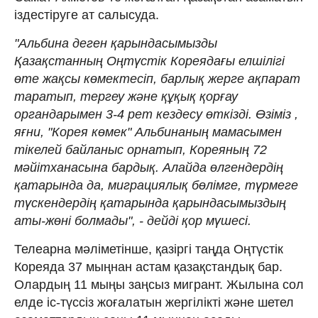
іздестіруге ат салысуда.
"Альбина деген қарындасымызды
Қазақстанның Оңтүстік Кореядағы елшілігі
өте жақсы көмектесіп, барлық жерге ақпарат
таратып, тергеу және құқық қорғау
органдарымен 3-4 рет кездесу өткізді. Өзіміз ,
яғни, "Корея көмек" Альбинаның мамасымен
тікелей байланыс орнатып, Кореяның 72
мәйітханасына бардық. Алайда өлгендердің
қатарында да, миграциялық бөлімге, түрмеге
түскендердің қатарында қарындасымыздың
аты-жөні болмады", - дейді қор мүшесі.
Телеарна мәліметінше, қазіргі таңда Оңтүстік
Кореяда 37 мыңнан астам қазақстандық бар.
Олардың 11 мыңы заңсыз мигрант. Жылына сол
елде іс-түссіз жоғалатын жергілікті және шетел