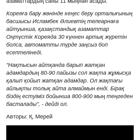
азаматтардың саны 11 мыңнан асады.
Кореяға бару жөнінде кеңес беру орталығының
басшысы Исламбек Әлиевтің телеарнаға
айтуынша, қазақстандық азаматтар
Оңтүстік Кореяда 30 күннен артық жүретін
болса, автоматты түрде заңсыз боп
есептелінеді.
"Нақтысын айтқанда барып жатқан
адамдардың 80-90 пайызы сол жақта жұмысқа
қалып қойып жатқан адамдар. Ол жақтағы
айлықты толық айта алмаймын енді. Бірақ
біздің естуіміз бойынша 800-900 мың теңгеден
басталады", - дейді ол.
Авторы: Қ. Мерей