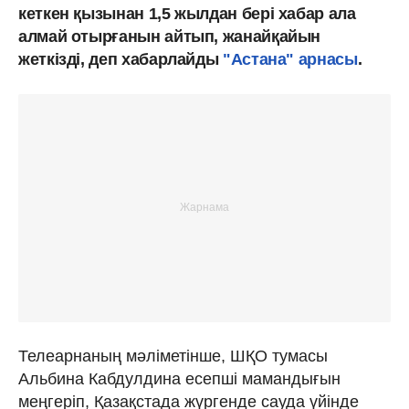
кеткен қызынан 1,5 жылдан бері хабар ала
алмай отырғанын айтып, жанайқайын
жеткізді, деп хабарлайды
"Астана" арнасы
.
Телеарнаның мәліметінше, ШҚО тумасы
Альбина Кабдулдина есепші мамандығын
меңгеріп, Қазақстада жүргенде сауда үйінде