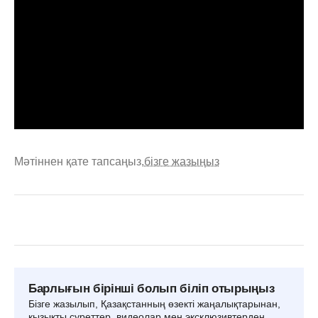
Мәтіннен қате тапсаңыз,
бізге жазыңыз
Барлығын бірінші болып біліп отырыңыз
Бізге жазылып, Қазақстанның өзекті жаңалықтарынан,
қызықты суреттер, видеолар мен эксклюзивтерден