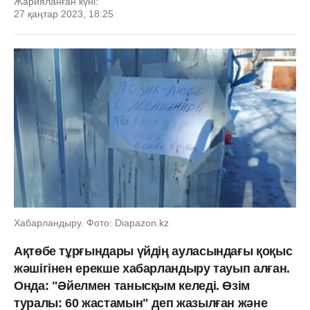
Жарияланған күні:
27 қаңтар 2023, 18:25
Хабарландыру. Фото: Diapazon.kz
Ақтөбе тұрғындары үйдің ауласындағы қоқыс
жәшігінен ерекше хабарландыру тауып алған.
Онда: "Әйелмен танысқым келеді. Өзім
туралы: 60 жастамын" деп жазылған және