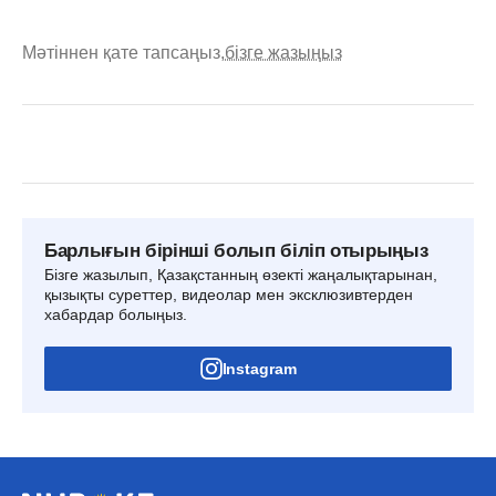
Мәтіннен қате тапсаңыз,
бізге жазыңыз
Барлығын бірінші болып біліп отырыңыз
Бізге жазылып, Қазақстанның өзекті жаңалықтарынан,
қызықты суреттер, видеолар мен эксклюзивтерден
хабардар болыңыз.
Instagram