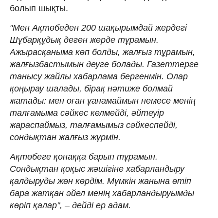
болып шықты.
"Мен Ақтөбеден 200 шақырымдай жердегі
Шұбарқұдық деген жерде тұрамын.
Ажырасқаныма көп болды, жалғыз тұрамын,
жалғызбастымын деуге болады. Газеттерге
танысу жайлы хабарлама бергенмін. Олар
қоңырау шалады, бірақ нәтиже болмай
жатады: мен оған ұанамаймын немесе менің
талғамыма сәйкес келмейді, әйтеуір
жараспаймыз, талғамымыз сәйкеспейді,
сондықтан жалғыз жүрмін.
Ақтөбеге қонаққа барып тұрамын.
Сондықтан қоқыс жәшігіне хабарландыру
қалдыруды жөн көрдім. Мүмкін жанына өтіп
бара жатқан әйел менің хабарландыруымды
көріп қалар", – дейді ер адам.