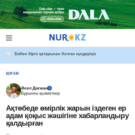
Бізбен бірге қатарынан болған күндеріңіз
ҚОҒАМ
Әсел Дағжан
Бұрынғы қызметкер
Ақтөбеде өмірлік жарын іздеген ер
адам қоқыс жәшігіне хабарландыру
қалдырған