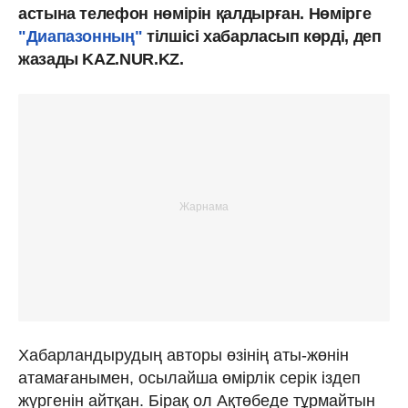
астына телефон нөмірін қалдырған. Нөмірге
"Диапазонның"
тілшісі хабарласып көрді, деп
жазады KAZ.NUR.KZ.
Хабарландырудың авторы өзінің аты-жөнін
атамағанымен, осылайша өмірлік серік іздеп
жүргенін айтқан. Бірақ ол Ақтөбеде тұрмайтын