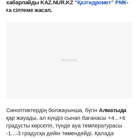
хабарлайды KAZ.NUR.KZ
"Қазгидромет" РМК
-
ға сілтеме жасап.
Синоптиктердің болжауынша, бүгін
Алматыда
қар жауады, ал күндіз сынап бағанасы +4...+6
градусты көрсетіп, түнде ауа температурасы
-1...-3 градусқа дейін төмендейді. Қалада