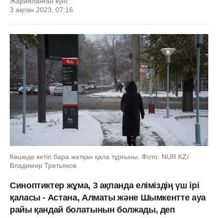
Жарияланған күні:
3 ақпан 2023, 07:16
Көшеде кетіп бара жатқан қала тұрғыны. Фото: NUR.KZ/
Владимир Третьяков
Синоптиктер жұма, 3 ақпанда еліміздің үш ірі
қаласы - Астана, Алматы және Шымкентте ауа
райы қандай болатынын болжады, деп