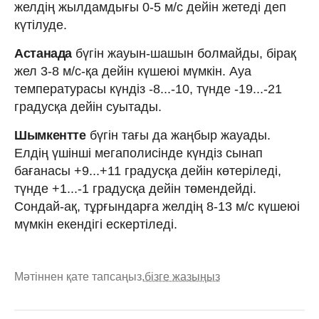
желдің жылдамдығы 0-5 м/с дейін жетеді деп
күтілуде.
Астанада
бүгін жауын-шашын болмайды, бірақ
жел 3-8 м/с-қа дейін күшеюі мүмкін. Ауа
температурасы күндіз -8...-10, түнде -19...-21
градусқа дейін суытады.
Шымкентте
бүгін тағы да жаңбыр жауады.
Елдің үшінші мегаполисінде күндіз сынап
бағанасы +9...+11 градусқа дейін көтеріледі,
түнде +1...-1 градусқа дейін төмендейді.
Сондай-ақ, тұрғындарға желдің 8-13 м/с күшеюі
мүмкін екендігі ескертіледі.
Мәтіннен қате тапсаңыз,
бізге жазыңыз