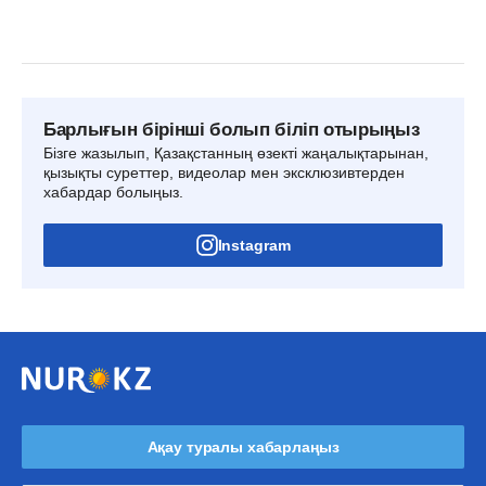
Барлығын бірінші болып біліп отырыңыз
Бізге жазылып, Қазақстанның өзекті жаңалықтарынан,
қызықты суреттер, видеолар мен эксклюзивтерден
хабардар болыңыз.
Instagram
Ақау туралы хабарлаңыз