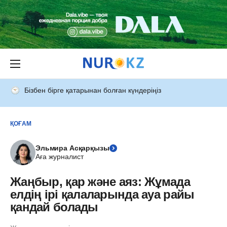
Бізбен бірге қатарынан болған күндеріңіз
ҚОҒАМ
Эльмира Асқарқызы
Аға журналист
Жаңбыр, қар және аяз: Жұмада
елдің ірі қалаларында ауа райы
қандай болады