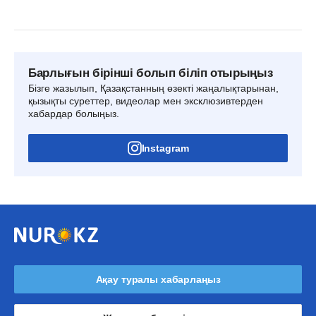
Барлығын бірінші болып біліп отырыңыз
Бізге жазылып, Қазақстанның өзекті жаңалықтарынан,
қызықты суреттер, видеолар мен эксклюзивтерден
хабардар болыңыз.
Instagram
Ақау туралы хабарлаңыз