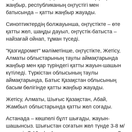
жаңбыр, республиканың оңтүстігі мен
батысында – қатты жаңбыр жауады.
Синоптиктердің болжауынша, оңтүстікте – өте
қатты жел, шаңды дауыл, оңтүстік-батыста –
найзағай ойнап, тұман түседі.
"Қазгидромет" мәліметінше, оңтүстікте, Жетісу,
Алматы облыстарының таулы аймақтарында
жаңбыр мен қар түріндегі қатты жауын-шашын
күтіледі. Түркістан облысының таулы
аймақтарында, Батыс Қазақстан облысының
басым бөлігінде қатты жаңбыр жауады.
Жетісу, Алматы, Шығыс Қазақстан, Абай,
Жамбыл облыстарында қатты жел соғады.
Астанада – көшпелі бұлт шығады, жауын-
шашынсыз. Шығыстан соғатын жел түнде 3-8 м/