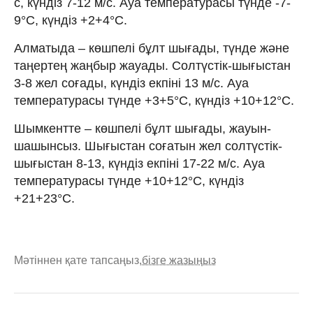
с, күндіз 7-12 м/с. Ауа температурасы түнде -7-
9°С, күндіз +2+4°С.
Алматыда – көшпелі бұлт шығады, түнде және
таңертең жаңбыр жауады. Солтүстік-шығыстан
3-8 жел соғады, күндіз екпіні 13 м/с. Ауа
температурасы түнде +3+5°С, күндіз +10+12°С.
Шымкентте – көшпелі бұлт шығады, жауын-
шашынсыз. Шығыстан соғатын жел солтүстік-
шығыстан 8-13, күндіз екпіні 17-22 м/с. Ауа
температурасы түнде +10+12°С, күндіз
+21+23°С.
Мәтіннен қате тапсаңыз,
бізге жазыңыз