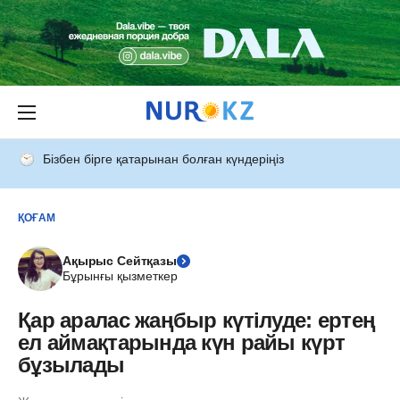
Бізбен бірге қатарынан болған күндеріңіз
ҚОҒАМ
Ақырыс Сейтқазы
Бұрынғы қызметкер
Қар аралас жаңбыр күтілуде: ертең
ел аймақтарында күн райы күрт
бұзылады