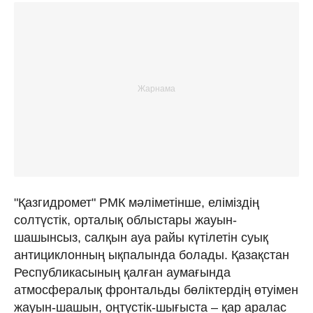
"Қазгидромет" РМК мәліметінше, еліміздің
солтүстік, орталық облыстары жауын-
шашынсыз, салқын ауа райы күтілетін суық
антициклонның ықпалында болады. Қазақстан
Республикасының қалған аумағында
атмосфералық фронтальды бөліктердің өтуімен
жауын-шашын, оңтүстік-шығыста – қар аралас