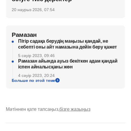
20 наурыз 2026, 07:54
Рамазан
Пітір садақа берудің маңызы қандай, не
себепті оны айт намазына дейін беру қажет
5 сәуір 2023, 09:46
Рамазан айында ауыз бекіткен адам қандай
іспен айналысқаны жөн
4 сәуір 2023, 20:24
Больше по этой теме
Мәтіннен қате тапсаңыз,
бізге жазыңыз