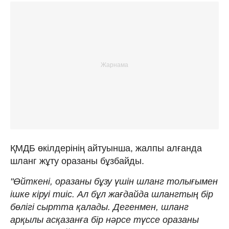
ҚМДБ өкілдерінің айтуынша, жалпы алғанда
шланг жұту оразаны бұзбайды.
"Өйткені, оразаны бұзу үшін шланг толығымен
ішке кіруі тиіс. Ал бұл жағдайда шлангтың бір
бөлігі сыртта қалады. Дегенмен, шланг
арқылы асқазанға бір нәрсе түссе оразаны