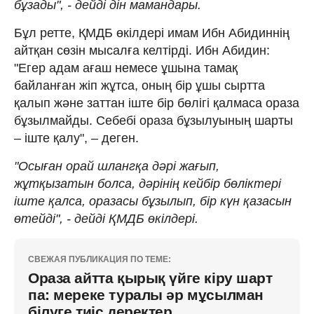
бұзады", - дейді дін мамандары.
Бұл ретте, ҚМДБ өкілдері имам Ибн Абидиннің
айтқан сөзін мысалға келтірді. Ибн Абидин:
"Егер адам ағаш немесе ұшына тамақ
байланған жіп жұтса, оның бір ұшы сыртта
қалып және заттан іште бір бөлігі қалмаса ораза
бұзылмайды. Себебі ораза бұзылуының шарты
– іште қалу", – деген.
"Осыған орай шлангқа дәрі жағып,
жұтқызатын болса, дәрінің кейбір бөліктері
іште қалса, оразасы бұзылып, бір күн қазасын
өтейді", - дейді ҚМДБ өкілдері.
СВЕЖАЯ ПУБЛИКАЦИЯ ПО ТЕМЕ:
Ораза айтта қырық үйге кіру шарт
па: мереке туралы әр мұсылман
білуге тиіс деректер