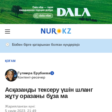
Бізбен бірге қатарынан болған күндеріңіз
ҚОҒАМ
Гүлмира Ерубаева
Контент-ресечер
Асқазанды тексеру үшін шланг
жұту оразаны бұза ма
Жарияланған күні:
5 сәуір 2023, 21:49