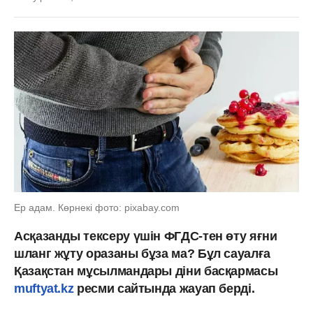
Ер адам. Көрнекі фото: pixabay.com
Асқазанды тексеру үшін ФГДС-тен өту яғни
шланг жұту оразаны бұза ма? Бұл сауалға
Қазақстан мұсылмандары діни басқармасы
muftyat.kz
ресми сайтында жауап берді.