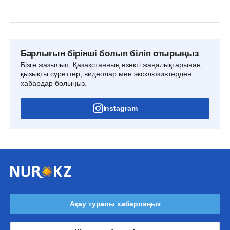
Барлығын бірінші болып біліп отырыңыз
Бізге жазылып, Қазақстанның өзекті жаңалықтарынан,
қызықты суреттер, видеолар мен эксклюзивтерден
хабардар болыңыз.
Instagram
Ақау туралы хабарлаңыз