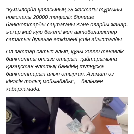
"Қызылорда қаласының 28 жастағы тұрғыны
номиналы 20000 теңгелік бірнеше
банкноттарды сақтағаны және оларды жанар-
жағар май құю бекеті мен автобөлшектер
сататын дүкенге өткізгені үшін айыпталды.
Ол заттар сатып алып, құны 20000 теңгелік
банкнотты өткізе отырып, қайтарымына
Қазақстан Ұлттық банкінің түпнұсқа
банкноттарын алып отырған. Азамат өз
кінәсін толық мойындады", – делінген
хабарламада.