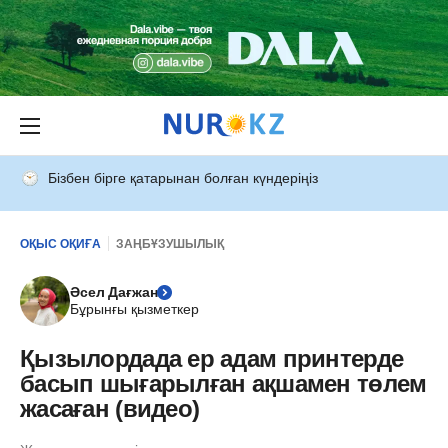
Бізбен бірге қатарынан болған күндеріңіз
ОҚЫС ОҚИҒА
ЗАҢБҰЗУШЫЛЫҚ
Әсел Дағжан
Бұрынғы қызметкер
Қызылордада ер адам принтерде
басып шығарылған ақшамен төлем
жасаған (видео)