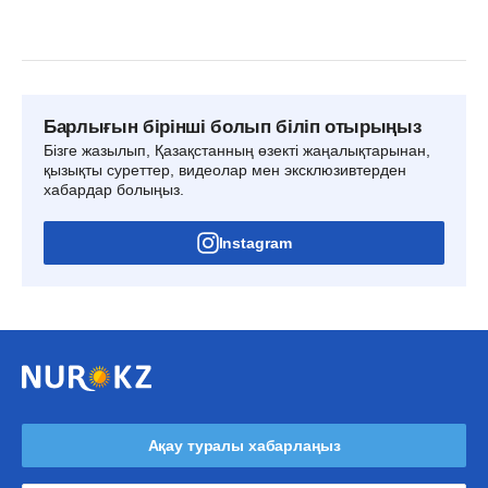
Барлығын бірінші болып біліп отырыңыз
Бізге жазылып, Қазақстанның өзекті жаңалықтарынан,
қызықты суреттер, видеолар мен эксклюзивтерден
хабардар болыңыз.
Instagram
Ақау туралы хабарлаңыз