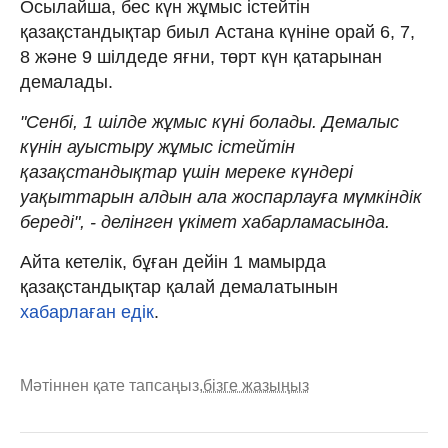
Осылайша, бес күн жұмыс істейтін
қазақстандықтар биыл Астана күніне орай 6, 7,
8 және 9 шілдеде яғни, төрт күн қатарынан
демалады.
"Сенбі, 1 шілде жұмыс күні болады. Демалыс
күнін ауыстыру жұмыс істейтін
қазақстандықтар үшін мереке күндері
уақыттарын алдын ала жоспарлауға мүмкіндік
береді", - делінген үкімет хабарламасында.
Айта кетелік, бұған дейін 1 мамырда
қазақстандықтар қалай демалатынын
хабарлаған едік
.
Мәтіннен қате тапсаңыз,
бізге жазыңыз