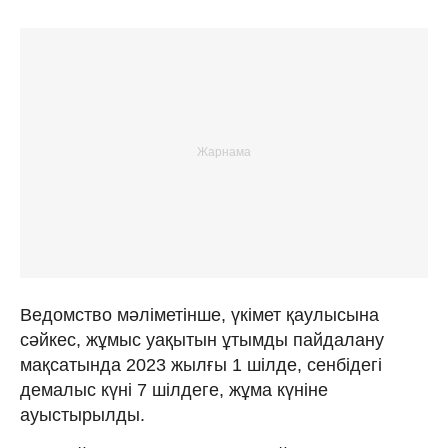
Ведомство мәліметінше, үкімет қаулысына
сәйкес, жұмыс уақытын ұтымды пайдалану
мақсатында 2023 жылғы 1 шілде, сенбідегі
демалыс күні 7 шілдеге, жұма күніне
ауыстырылды.