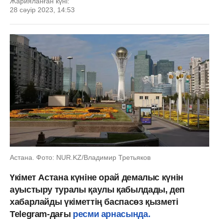
Жарияланған күні:
28 сәуір 2023, 14:53
Астана. Фото: NUR.KZ/Владимир Третьяков
Үкімет Астана күніне орай демалыс күнін
ауыстыру туралы қаулы қабылдады, деп
хабарлайды үкіметтің баспасөз қызметі
Telegram-дағы
ресми арнасында.