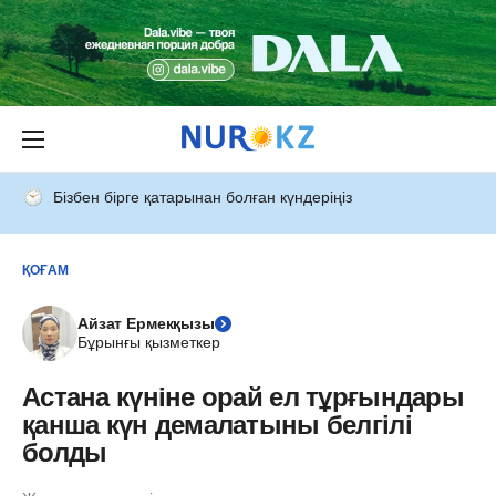
Бізбен бірге қатарынан болған күндеріңіз
ҚОҒАМ
Айзат Ермекқызы
Бұрынғы қызметкер
Астана күніне орай ел тұрғындары
қанша күн демалатыны белгілі
болды