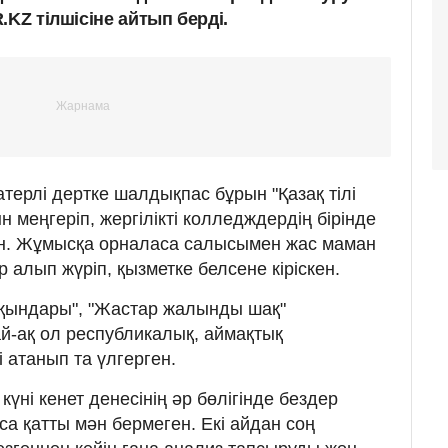
.KZ тілшісіне айтып берді.
ерлі дертке шалдықпас бұрын "Қазақ тілі
 меңгеріп, жергілікті колледждердің бірінде
ан. Жұмысқа орналаса салысымен жас маман
алып жүріп, қызметке белсене кіріскен.
лқындары", "Жастар жалынды шақ"
й-ақ ол республикалық, аймақтық
атанып та үлгерген.
үні кенет денесінің әр бөлігінде бездер
аса қатты мән бермеген. Екі айдан соң