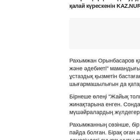
қалай күрескенін KAZ.NUR
Рахымжан Орынбасаров қат
және әдебиеті" мамандығын
ұстаздық қызметін бастағ
шығармашылығын да қатар 
Бірнеше өлеңі "Жайық то
жинақтарына енген. Сонда
мүшәйралардың жүлдегері 
Рахымжанның сөзінше, бір к
пайда болған. Бірақ оған 