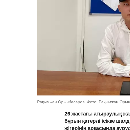
Рақымжан Орынбасаров. Фото: Рақымжан Орын
26 жастағы атыраулық ж
бұрын қатерлі ісікке шалд
жігерінің арқасында аур