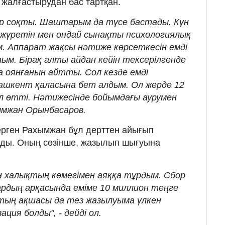
і жалғастырудан бас тартқан.
ыр соқты. Шаштарым да түсе бастады. Күн
жүретін мен ондай сынақты психологиялық
. Аппарат жақсы нәтиже көрсеткесін емді
м. Бірақ алты айдан кейін тексерілгенде
 оянғанын айтты. Сол кезде емді
Ташкент қаласына бет алдым. Ол жерде 12
іл өтті. Нәтижесінде бойымдағы аурумен
ымжан Орынбасаров.
ерген Рахымжан бұл дерттен айығып
ады. Оның сөзінше, жазылып шығуына
ін халықтың көмегімен аяққа тұрдым. Сбор
рдың арқасында еміме 10 миллион теңге
тың ақшасы да тез жазылуыма үлкен
ция болды", - дейді ол.