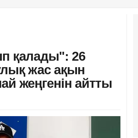
п қалады": 26
улық жас ақын
алай жеңгенін айтты