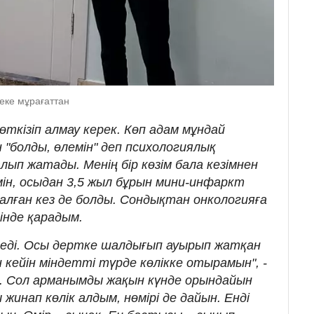
еке мұрағаттан
өткізіп алмау керек. Көп адам мұндай
н "болды, өлемін" деп психологиялық
лып жатады. Менің бір көзім бала кезімнен
імін, осыдан 3,5 жыл бұрын мини-инфаркт
қалған кез де болды. Сондықтан онкологияға
тінде қарадым.
р еді. Осы дертке шалдығып ауырып жатқан
 кейін міндетті түрде көлікке отырамын", -
ін. Сол арманымды жақын күнде орындайын
инап көлік алдым, нөмірі де дайын. Енді