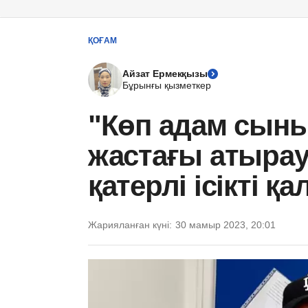
ҚОҒАМ
Айзат Ермекқызы
Бұрынғы қызметкер
"Көп адам сыны
жастағы атыра
қатерлі ісікті қ
Жарияланған күні:
30 мамыр 2023, 20:01