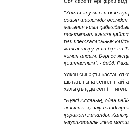
Сол себепті әрі қарай емд
"Химия алу маған өте ау
сайын шашымды әсемдеп 
жағынан қиын қабылдадым
тоқтатып, ауылға қайтты
рак клеткаларының қайта
жалғастыру үшін бірден 
химия алдым. Бәрі де жең
қоштастым", - дейді Рах
Үлкен сынақты бастан өтк
шығатынына сенгенін айт
халықтың да септігі тиген.
"Әуелі Алланың, одан кей
ашылып, қазақстандықта
қаражат жиналды. Халық
жауапкершілік және мотива