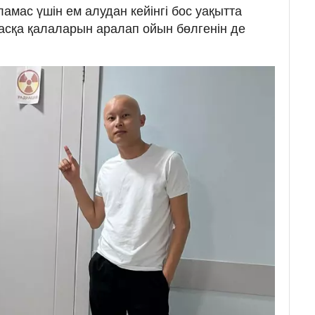
амас үшін ем алудан кейінгі бос уақытта
басқа қалаларын аралап ойын бөлгенін де