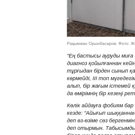
Рақымжан Орынбасаров. Фото: Ж
"Ең бастысы ауруды миға 
диагноз қойылғаннан кейі
тұрғыдан бірден сынып қа
көрмейді, III топ мүгедег
алып, бір жағым істемей 
да өмірімнің бір кезеңі ре
Көлік айдауға фобиям ба
кезде: "Айығып шыққаннан
деп өз-өзіме сөз бергенм
деп отырмын. Табысымды ж