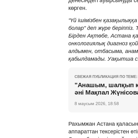
денесіндегі ауырсынуды с
көрген.
"Үй ішімізбен қазақылыққ
болар" деп жүре беріппіз.
Бірден Ақтөбе, Астана қа
онкологиялық диагноз қо
алдымен, отбасыма, анам
қабылдамады. Уақытша сын
СВЕЖАЯ ПУБЛИКАЦИЯ ПО ТЕМЕ:
"Анашым, шалқып кү
әні Мақпал Жүнісо
8 маусым 2026, 18:58
Рахымжан Астана қаласынд
аппараттан тексерістен өт