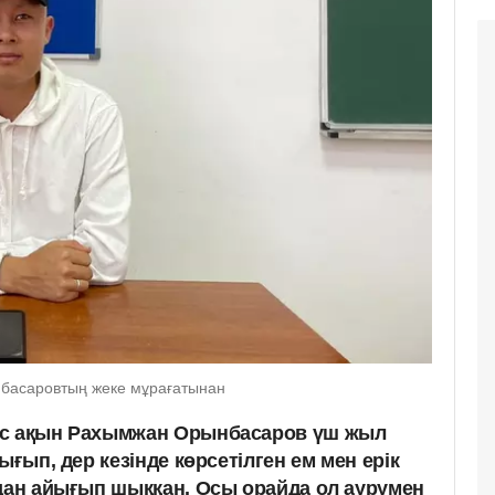
басаровтың жеке мұрағатынан
ас ақын Рахымжан Орынбасаров үш жыл
ығып, дер кезінде көрсетілген ем мен ерік
удан айығып шыққан. Осы орайда ол аурумен