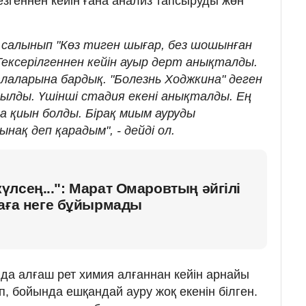
езгеннен кейін ғана анализ тапсыруды жөн
а салынып "Көз тиген шығар, без шошынған
 Тексерілгеннен кейін ауыр дерт анықталды.
лаларына бардық. "Болезнь Ходжкина" деген
йылды. Үшінші стадия екені анықталды. Ең
а қиын болды. Бірақ миым ауруды
ақ деп қарадым", - дейді ол.
лсең...": Марат Омаровтың әйгілі
ваға неге бұйырмады
а алғаш рет химия алғаннан кейін арнайы
іп, бойында ешқандай ауру жоқ екенін білген.