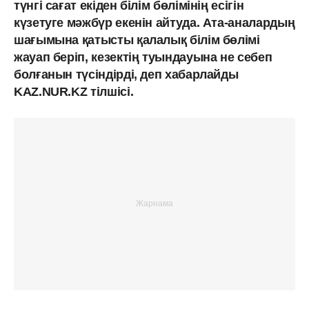
түнгі сағат екіден білім бөлімінің есігін
күзетуге мәжбүр екенін айтуда. Ата-аналардың
шағымына қатысты қалалық білім бөлімі
жауап беріп, кезектің туындауына не себеп
болғанын түсіндірді, деп хабарлайды
KAZ.NUR.KZ тілшісі.