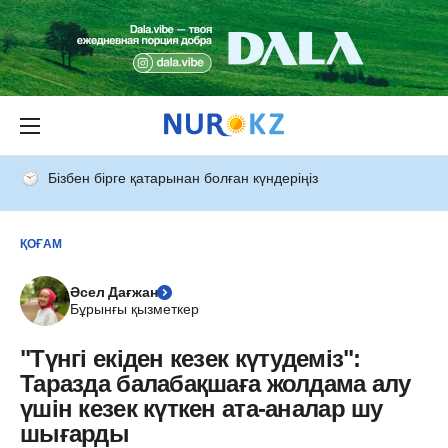
Бізбен бірге қатарынан болған күндеріңіз
ҚОҒАМ
Әсел Дағжан
Бұрынғы қызметкер
"Түнгі екіден кезек күтудеміз":
Таразда балабақшаға жолдама алу
үшін кезек күткен ата-аналар шу
шығарды