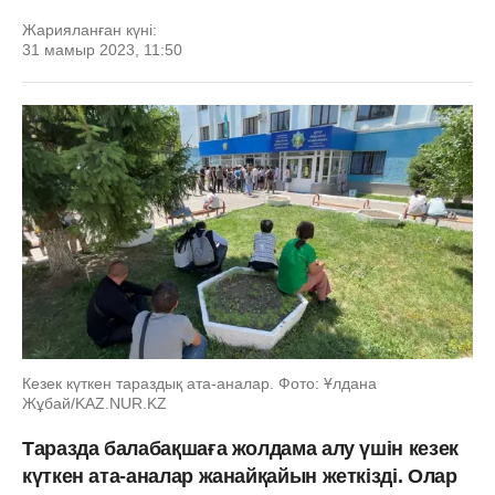
Жарияланған күні:
31 мамыр 2023, 11:50
Кезек күткен тараздық ата-аналар. Фото: Ұлдана
Жұбай/KAZ.NUR.KZ
Таразда балабақшаға жолдама алу үшін кезек
күткен ата-аналар жанайқайын жеткізді. Олар