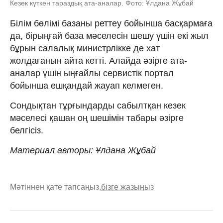
Кезек күткен тараздық ата-аналар. Фото: Ұлдана Жұбай
Білім бөлімі базаны реттеу бойынша басқармаға
да, бірыңғай база мәселесін шешу үшін екі жыл
бұрын салалық министрлікке де хат
жолдағанын айта кетті. Алайда әзірге ата-
аналар үшін ыңғайлы сервистік портал
бойынша ешқандай жауап келмеген.
Сондықтан тұрғындарды сабылтқан кезек
мәселесі қашан оң шешімін табары әзірге
белгісіз.
Материал авторы: Ұлдана Жұбай
Мәтіннен қате тапсаңыз,
бізге жазыңыз