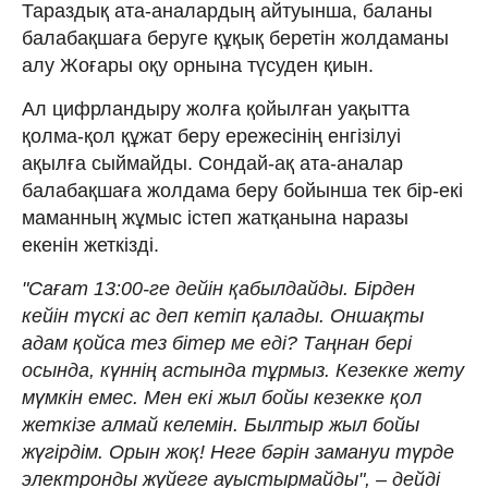
Тараздық ата-аналардың айтуынша, баланы
балабақшаға беруге құқық беретін жолдаманы
алу Жоғары оқу орнына түсуден қиын.
Ал цифрландыру жолға қойылған уақытта
қолма-қол құжат беру ережесінің енгізілуі
ақылға сыймайды. Сондай-ақ ата-аналар
балабақшаға жолдама беру бойынша тек бір-екі
маманның жұмыс істеп жатқанына наразы
екенін жеткізді.
"Сағат 13:00-ге дейін қабылдайды. Бірден
кейін түскі ас деп кетіп қалады. Оншақты
адам қойса тез бітер ме еді? Таңнан бері
осында, күннің астында тұрмыз. Кезекке жету
мүмкін емес. Мен екі жыл бойы кезекке қол
жеткізе алмай келемін. Былтыр жыл бойы
жүгірдім. Орын жоқ! Неге бәрін замануи түрде
электронды жүйеге ауыстырмайды", – дейді