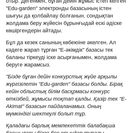
отыр. Дегенмен, бұған дейін жұмыс істеп келген
"Edu-garden" электронды базасының істен
шығуы да қолбайлау болғанын, сондықтан
жолдама беру жүйесін бұрынғыдай ескі әдіске
көшіргендерін айтады.
Бұл да кезек санының көбеюіне әкелген. Ал
кәдеге жарап тұрған "Е-әкімдік" базасы тек
баланы тіркеуді іске асырғанымен, жолдама
беруге жарамсыз.
"Бізде бұған дейін конкурстық жүйе арқылы
жүргізілетін "Edu-garden" базасы болды. Бірақ
кейін облыстық білім басқрмасы конкурс
өткізбей, жұмысы тоқтап қалды. Қазір тек "Е-
Akimat" базасын пайдаланамыз. Оның
мүмкіндігі шектеулі болып тұр.
Қаладағы барлық мемлекеттік балабақша