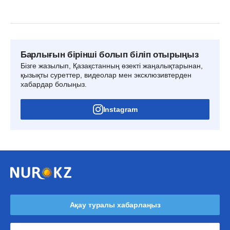
Барлығын бірінші болып біліп отырыңыз
Бізге жазылып, Қазақстанның өзекті жаңалықтарынан,
қызықты суреттер, видеолар мен эксклюзивтерден
хабардар болыңыз.
Instagram
Ақау туралы хабарлаңыз