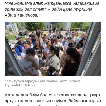
міне жолдама алып жатқандарға балабақшада
орны жоқ деп отыр", – дейді қала тұрғыны
Айша Ташенова.
Кезек күткен тараздық ата-аналар. Фото: Ұлдана
Жұбай/KAZ.NUR.KZ
Ал қалалық білім бөлімі кезек күткендердің күрт
артуын халық санының өсуімен байланыстырып