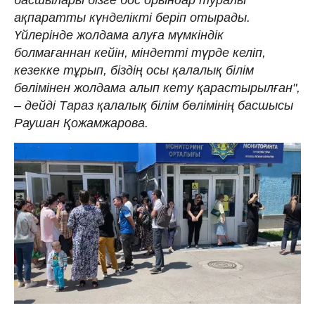
басшылары бізге бос орындар туралы
ақпаратты күнделікті беріп отырады.
Үйлерінде жолдама алуға мүмкіндік
болмағаннан кейін, міндетті түрде келіп,
кезекке тұрып, біздің осы қалалық білім
бөлімінен жолдама алып кету қарастырылған",
– дейді Тараз қалалық білім бөлімінің басшысы
Раушан Қожамжарова.