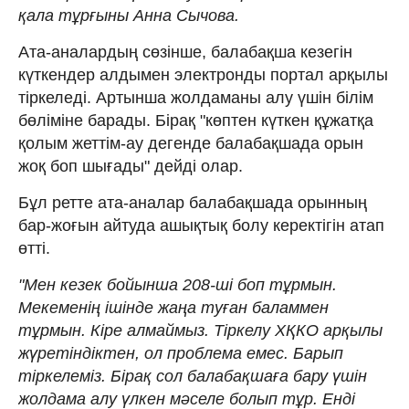
қала тұрғыны Анна Сычова.
Ата-аналардың сөзінше, балабақша кезегін
күткендер алдымен электронды портал арқылы
тіркеледі. Артынша жолдаманы алу үшін білім
бөліміне барады. Бірақ "көптен күткен құжатқа
қолым жеттім-ау дегенде балабақшада орын
жоқ боп шығады" дейді олар.
Бұл ретте ата-аналар балабақшада орынның
бар-жоғын айтуда ашықтық болу керектігін атап
өтті.
"Мен кезек бойынша 208-ші боп тұрмын.
Мекеменің ішінде жаңа туған баламмен
тұрмын. Кіре алмаймыз. Тіркелу ХҚКО арқылы
жүретіндіктен, ол проблема емес. Барып
тіркелеміз. Бірақ сол балабақшаға бару үшін
жолдама алу үлкен мәселе болып тұр. Енді