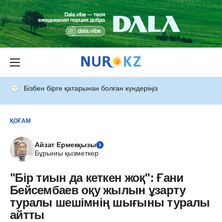
Бізбен бірге қатарынан болған күндеріңіз
ҚОҒАМ
Айзат Ермекқызы
Бұрынғы қызметкер
"Бір тиын да кеткен жоқ": Ғани
Бейсембаев оқу жылын ұзарту
туралы шешімнің шығыны туралы
айтты