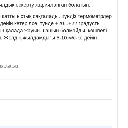
ылдық ескерту жарияланған болатын.
қатты ыстық сақталады. Күндіз термометрлер
дейін көтерілсе, түнде +20...+22 градусты
үгін қалада жауын-шашын болмайды, көшпелі
 Желдің жылдамдығы 5-10 м/с-ке дейін
 жазыңыз