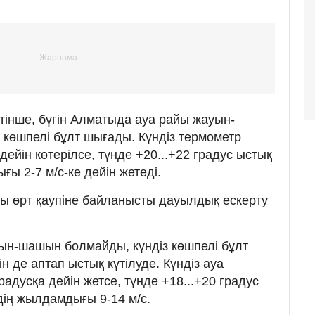
інше, бүгін Алматыда ауа райы жауын-
көшпелі бұлт шығады. Күндіз термометр
дейін көтерілсе, түнде +20...+22 градус ыстық
ы 2-7 м/с-ке дейін жетеді.
ы өрт қаупіне байланысты дауылдық ескерту
ын-шашын болмайды, күндіз көшпелі бұлт
 де аптап ыстық күтілуде. Күндіз ауа
радусқа дейін жетсе, түнде +18...+20 градус
дің жылдамдығы 9-14 м/с.