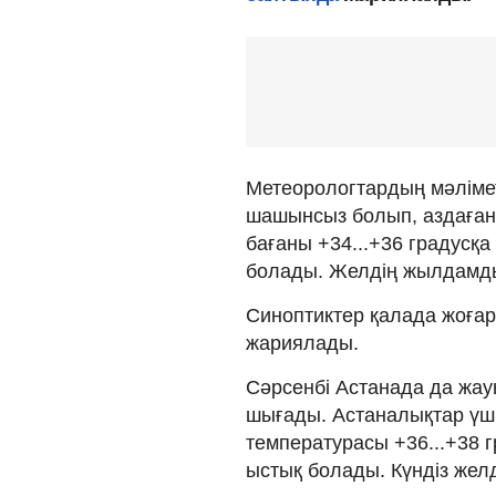
Метеорологтардың мәлімет
шашынсыз болып, аздаған 
бағаны +34...+36 градусқа 
болады. Желдің жылдамдығ
Синоптиктер қалада жоғар
жариялады.
Сәрсенбі Астанада да жау
шығады. Астаналықтар үшін
температурасы +36...+38 г
ыстық болады. Күндіз жел