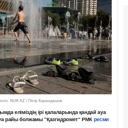
фото: NUR.KZ / Петр Карандашов
ымда еліміздің ірі қалаларында қандай ауа
 Ауа райы болжамы "Қазгидромет" РМК
ресми