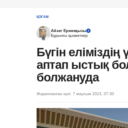
ҚОҒАМ
Айзат Ермекқызы
Бұрынғы қызметкер
Бүгін еліміздің
аптап ыстық бо
болжануда
Жарияланған күні:
7 маусым 2023, 07:30