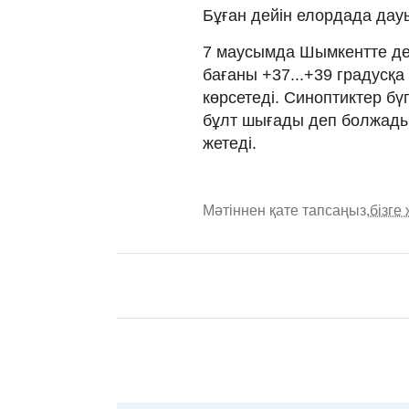
Бұған дейін елордада дау
7 маусымда Шымкентте де 
бағаны +37...+39 градусқа 
көрсетеді. Синоптиктер б
бұлт шығады деп болжады.
жетеді.
Мәтіннен қате тапсаңыз,
бізге