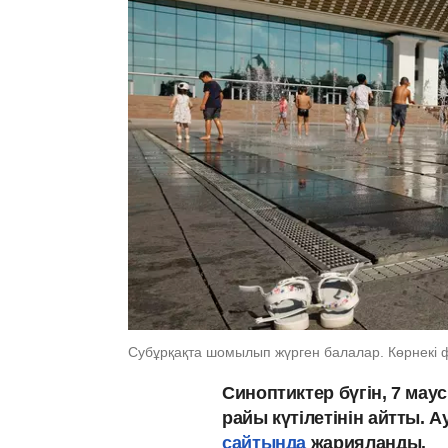
Субұрқақта шомылып жүрген балалар. Көрнекі 
Синоптиктер бүгін, 7 маус
райы күтілетінін айтты.
сайтында
жарияланды.