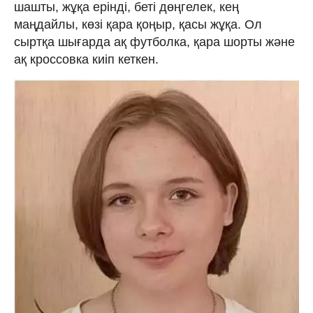
шашты, жұқа ерінді, беті дөңгелек, кең
маңдайлы, көзі қара қоңыр, қасы жұқа. Ол
сыртқа шығарда ақ футболка, қара шорты және
ақ кроссовка киіп кеткен.