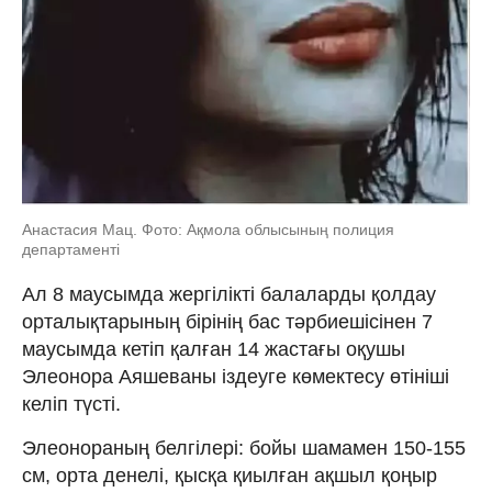
Анастасия Мац. Фото: Ақмола облысының полиция
департаменті
Ал 8 маусымда жергілікті балаларды қолдау
орталықтарының бірінің бас тәрбиешісінен 7
маусымда кетіп қалған 14 жастағы оқушы
Элеонора Аяшеваны іздеуге көмектесу өтініші
келіп түсті.
Элеонораның белгілері: бойы шамамен 150-155
см, орта денелі, қысқа қиылған ақшыл қоңыр