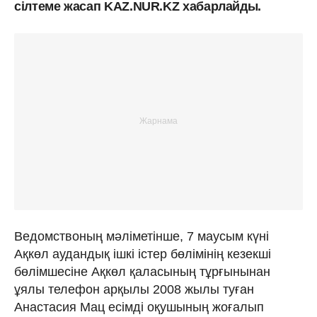
сілтеме жасап KAZ.NUR.KZ хабарлайды.
Ведомствоның мәліметінше, 7 маусым күні
Ақкөл аудандық ішкі істер бөлімінің кезекші
бөлімшесіне Ақкөл қаласының тұрғынынан
ұялы телефон арқылы 2008 жылы туған
Анастасия Мац есімді оқушының жоғалып