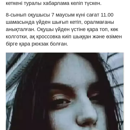
кеткені туралы хабарлама келіп түскен.
8-сынып оқушысы 7 маусым күні сағат 11.00
шамасында үйден шығып кетіп, оралмағаны
анықталған. Оқушы үйден үстіне қара топ, көк
колготки, ақ кроссовка киіп шыққан және өзімен
бірге қара рюкзак болған.