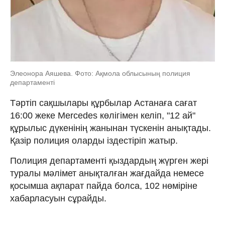
Элеонора Аяшева. Фото: Ақмола облысының полиция
департаменті
Тәртіп сақшылары құрбылар Астанаға сағат
16:00 жеке Mercedes көлігімен келіп, "12 ай"
құрылыс дүкенінің жанынан түскенін анықтады.
Қазір полиция оларды іздестіріп жатыр.
Полиция департаменті қыздардың жүрген жері
туралы мәлімет анықталған жағдайда немесе
қосымша ақпарат пайда болса, 102 нөміріне
хабарласуын сұрайды.