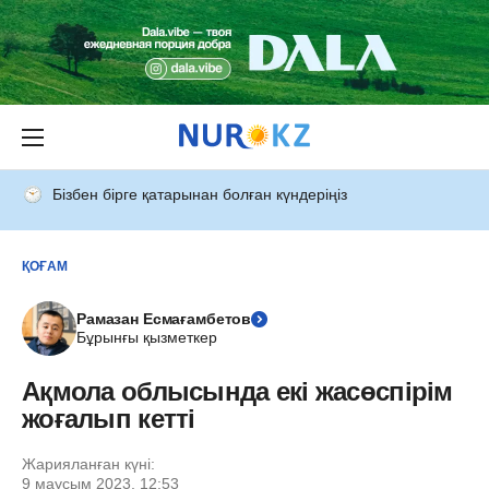
Бізбен бірге қатарынан болған күндеріңіз
ҚОҒАМ
Рамазан Есмағамбетов
Бұрынғы қызметкер
Ақмола облысында екі жасөспірім
жоғалып кетті
Жарияланған күні:
9 маусым 2023, 12:53