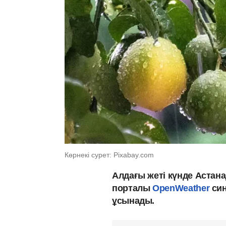
Көрнекі сурет: Pixabay.com
Алдағы жеті күнде Астан
порталы
OpenWeather
син
ұсынады.