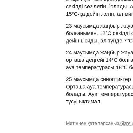
секілді сезілетін болады.
15°C-қа дейін жетіп, ал ми
23 маусымда жаңбыр жауад
болғанымен, 12°C секілді 
дейін ысиды, ал түнде 7°C
24 маусымда жаңбыр жауад
орташа деңгейі 14°C болға
ауа температурасы 18°C б
25 маусымда синоптиктер
Орташа ауа температурасы 
болады. Ауа температурасы
түсуі ықтимал.
Мәтіннен қате тапсаңыз,
бізге