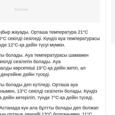
ңбыр жауады. Орташа температура 21°C
°C секілді сезіледі. Күндіз ауа температурасы
нде 12°C-қа дейін түсуі мүмкін.
тты болады. Ауа температурасы шамамен
екілді сезілетін болады. Ауа
ды көрсеткіші 19°C-қа дейін жетіп, ал
деңгейіне дейін түседі.
ты болады деп күтіледі. Орташа ауа
ымен, 13°C секілді сезілетін болады. Күндіз
дейін көтеріліп, түнде 7°C-қа дейін түседі.
Астанада күн ала бұлтты болады деп болжап
ың орташа деңгейі 13°C болғанымен, 11°C