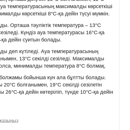
 Ауа температурасының максималды көрсеткіші
нималды көрсеткіші 8°C-қа дейін түсуі мүмкін.
ы. Орташа тәуліктік температура – 13°C
сезіледі. Күндіз ауа температурасы 16°C-қа
-қа дейін суитын болады.
ы деп күтіледі. Ауа температурасының
нымен, 13°C секілді сезіледі. Максималды
олса, минималды температура 8°C болмақ.
 болжамы бойынша күн ала бұлтты болады.
20°C болғанымен, 19°C секілді сезілетін
 26°C-қа дейін көтеріліп, түнде 10°C-қа дейін
 жазыңыз