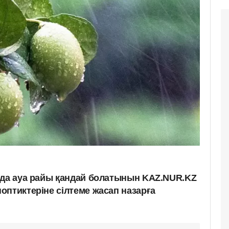
ада ауа райы қандай болатынын KAZ.NUR.KZ
оптиктеріне сілтеме жасап назарға