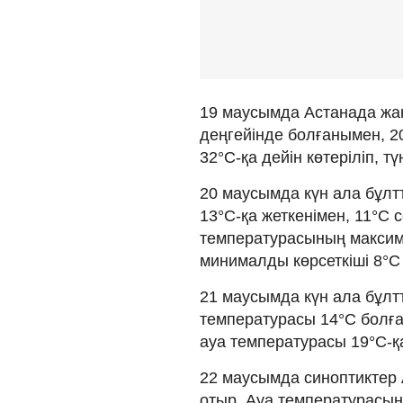
19 маусымда Астанада жа
деңгейінде болғанымен, 20
32°C-қа дейін көтеріліп, тү
20 маусымда күн ала бұл
13°C-қа жеткенімен, 11°C с
температурасының максимал
минималды көрсеткіші 8°C 
21 маусымда күн ала бұлт
температурасы 14°C болған
ауа температурасы 19°C-қа 
22 маусымда синоптиктер 
отыр. Ауа температурасын