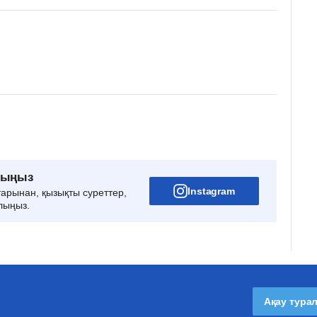
рыңыз
Instagram
тарынан, қызықты суреттер,
лыңыз.
Ақау тура