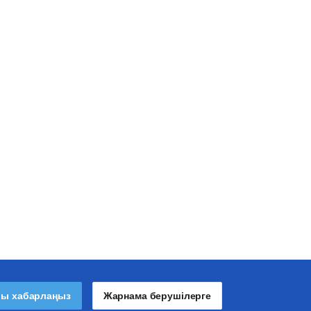
лы хабарлаңыз
Жарнама берушілерге