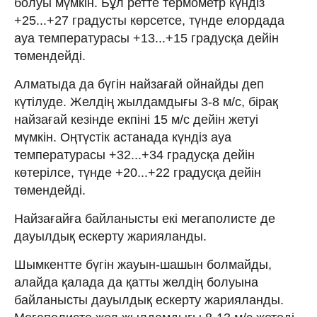
болуы мүмкін. Бұл ретте термометр күндіз
+25...+27 градусты көрсетсе, түнде елордада
ауа температурасы +13...+15 градусқа дейін
төмендейді.
Алматыда да бүгін найзағай ойнайды деп
күтілуде. Желдің жылдамдығы 3-8 м/с, бірақ
найзағай кезінде екпіні 15 м/с дейін жетуі
мүмкін. Оңтүстік астанада күндіз ауа
температурасы +32...+34 градусқа дейін
көтерілсе, түнде +20...+22 градусқа дейін
төмендейді.
Найзағайға байланысты екі мегаполисте де
дауылдық ескерту жарияланды.
Шымкентте бүгін жауын-шашын болмайды,
алайда қалада да қатты желдің болуына
байланысты дауылдық ескерту жарияланды.