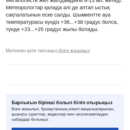
Мегаполисте жел жылдамдығы 8-13 м/с жетеді.
Метеорологтар қалада әлі де аптап ыстық
сақталатынын еске салды. Шымкентте ауа
температурасы күндіз +36...+38 градус болса,
түнде +23...+25 градус жылы болады.
Мәтіннен қате тапсаңыз,
бізге жазыңыз
Барлығын бірінші болып біліп отырыңыз
Бізге жазылып, Қазақстанның өзекті жаңалықтарынан,
қызықты суреттер, видеолар мен эксклюзивтерден
хабардар болыңыз.