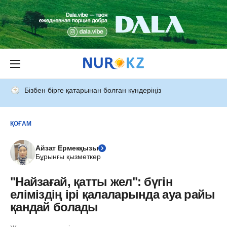
Бізбен бірге қатарынан болған күндеріңіз
ҚОҒАМ
Айзат Ермекқызы
Бұрынғы қызметкер
"Найзағай, қатты жел": бүгін
еліміздің ірі қалаларында ауа райы
қандай болады