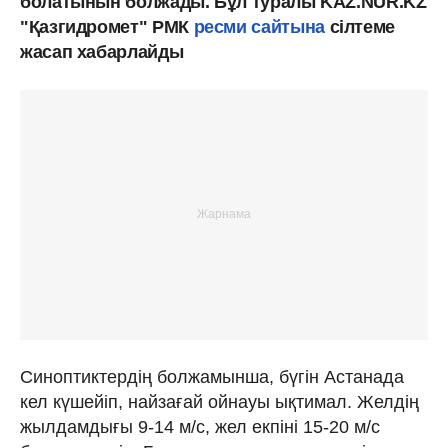
болатынын болжады. Бұл туралы KAZ.NUR.KZ
"Қазгидромет" РМК
ресми сайтына
сілтеме
жасап хабарлайды
Синоптиктердің болжамынша, бүгін Астанада
кел күшейіп, найзағай ойнауы ықтимал. Желдің
жылдамдығы 9-14 м/с, жел екпіні 15-20 м/с