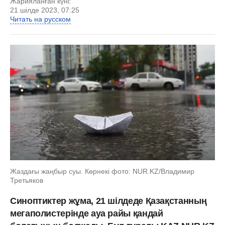
Жарияланған күні:
21 шілде 2023, 07:25
Читать на русском
Жаздағы жаңбыр суы. Көрнекі фото: NUR.KZ/Владимир
Третьяков
Синоптиктер жұма, 21 шілдеде Қазақстанның
мегаполистерінде ауа райы қандай