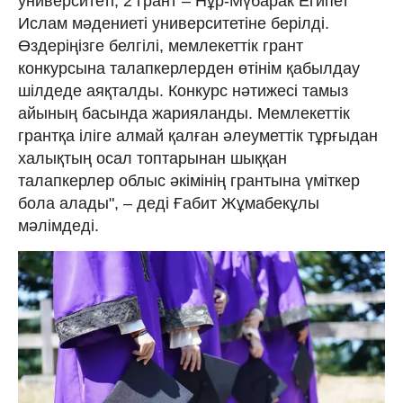
университеті, 2 грант – Нұр-Мүбарак Египет
Ислам мәдениеті университетіне берілді.
Өздеріңізге белгілі, мемлекеттік грант
конкурсына талапкерлерден өтінім қабылдау
шілдеде аяқталды. Конкурс нәтижесі тамыз
айының басында жарияланды. Мемлекеттік
грантқа іліге алмай қалған әлеуметтік тұрғыдан
халықтың осал топтарынан шыққан
талапкерлер облыс әкімінің грантына үміткер
бола алады", – деді Ғабит Жұмабекұлы
мәлімдеді.