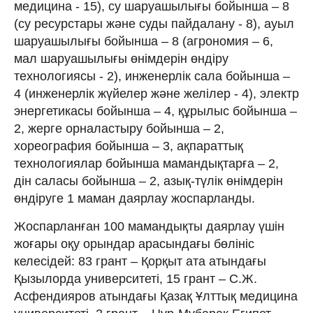
медицина - 15), су шаруашылығы бойынша – 8
(су ресурстары және суды пайдалану - 8), ауыл
шаруашылығы бойынша – 8 (агрономия – 6,
мал шаруашылығы өнімдерін өндіру
технологиясы - 2), инженерлік сала бойынша –
4 (инженерлік жүйелер және желілер - 4), электр
энергетикасы бойынша – 4, құрылыс бойынша –
2, жерге орналастыру бойынша – 2,
хореография бойынша – 3, ақпараттық
технологиялар бойынша мамандықтарға – 2,
дін саласы бойынша – 2, азық-түлік өнімдерін
өндіруге 1 маман даярлау жоспарланды.
Жоспарланған 100 мамандықты даярлау үшін
жоғары оқу орындар арасындағы бөлініс
келесідей: 83 грант – Қорқыт ата атындағы
Қызылорда университеті, 15 грант – С.Ж.
Асфендияров атындағы Қазақ Ұлттық медицина