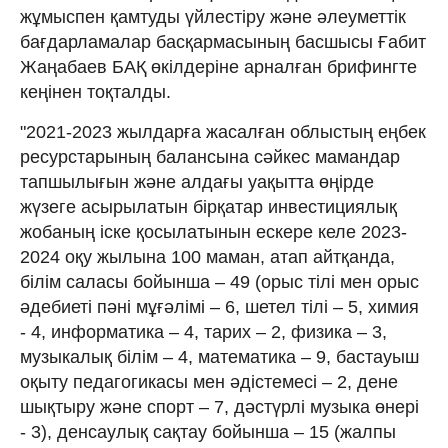
жұмыспен қамтуды үйлестіру және әлеуметтік
бағдарламалар басқармасының басшысы Ғабит
Жаңабаев БАҚ өкілдеріне арналған брифингте
кеңінен тоқталды.
"2021-2023 жылдарға жасалған облыстың еңбек
ресурстарының балансына сәйкес мамандар
тапшылығын және алдағы уақытта өңірде
жүзеге асырылатын бірқатар инвестициялық
жобаның іске қосылатынын ескере келе 2023-
2024 оқу жылына 100 маман, атап айтқанда,
білім саласы бойынша – 49 (орыс тілі мен орыс
әдебиеті пәні мұғәлімі – 6, шетел тілі – 5, химия
- 4, информатика – 4, тарих – 2, физика – 3,
музыкалық білім – 4, математика – 9, бастауыш
оқыту педагогикасы мен әдістемесі – 2, дене
шықтыру және спорт – 7, дәстүрлі музыка өнері
- 3), денсаулық сақтау бойынша – 15 (жалпы