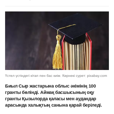
Үстел үстіндегі кітап пен бас киім. Көрнекі сурет: pixabay.com
Биыл Сыр жастарына облыс әкімінің 100
гранты бөлінді. Аймақ басшысының оқу
гранты Қызылорда қаласы мен аудандар
арасында халықтың санына қарай беріледі.