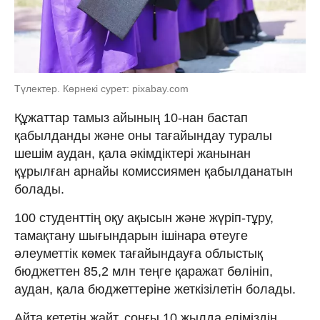
Түлектер. Көрнекі сурет: pixabay.com
Құжаттар тамыз айының 10-нан бастап
қабылданды және оны тағайындау туралы
шешім аудан, қала әкімдіктері жанынан
құрылған арнайы комиссиямен қабылданатын
болады.
100 студенттің оқу ақысын және жүріп-тұру,
тамақтану шығындарын ішінара өтеуге
әлеуметтік көмек тағайындауға облыстық
бюджеттен 85,2 млн теңге қаражат бөлініп,
аудан, қала бюджеттеріне жеткізілетін болады.
Айта кететін жайт, соңғы 10 жылда еліміздің