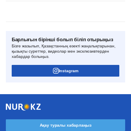
Барлығын бірінші болып біліп отырыңыз
Бізге жазылып, Қазақстанның өзекті жаңалықтарынан,
қызықты суреттер, видеолар мен эксклюзивтерден
хабардар болыңыз.
Instagram
Ақау туралы хабарлаңыз