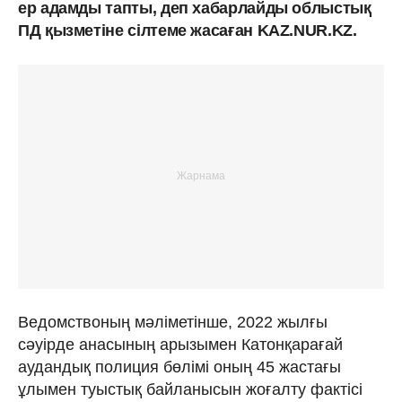
ер адамды тапты, деп хабарлайды облыстық
ПД қызметіне сілтеме жасаған KAZ.NUR.KZ.
Ведомствоның мәліметінше, 2022 жылғы
сәуірде анасының арызымен Катонқарағай
аудандық полиция бөлімі оның 45 жастағы
ұлымен туыстық байланысын жоғалту фактісі