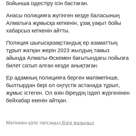
бойынша іздестіру ісін бастаған.
Анасы полицияға жүгінген кезде баласының
Алматыға жұмысқа кеткенін, ұзақ уақыт бойы
хабарсыз кеткенін айтты.
Полиция шығысқазақстандық ер азаматтың
тұрып жатқан жерін 2023 жылдың тамыз
айында Алматы-Өскемен бағытындағы пойызға
билет сатып алған кезде анықтаған.
Ер адамның полицияға берген мәліметінше,
былтырдан бері ол оңтүстік астанада тұрып,
жұмыс істеген. Ол өзін біреудің іздеп жүргенінен
бейхабар екенін айтқан.
Мәтіннен қате тапсаңыз,
бізге жазыңыз