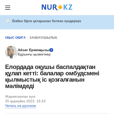
Бізбен бірге қатарынан болған күндеріңіз
ОҚЫС ОҚИҒА
ЗАҢБҰЗУШЫЛЫҚ
Айзат Ермекқызы
Бұрынғы қызметкер
Елордада оқушы баспалдақтан
құлап кетті: балалар омбудсмені
қылмыстық іс қозғалғанын
мәлімдеді
Жарияланған күні:
25 қыркүйек 2023, 16:43
Читать на русском