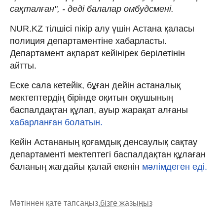
сақталған", - деді балалар омбудсмені.
NUR.KZ тілшісі пікір алу үшін Астана қаласы
полиция департаментіне хабарласты.
Департамент ақпарат кейінірек берілетінін
айтты.
Еске сала кетейік, бұған дейін астаналық
мектептердің бірінде оқитын оқушының
баспалдақтан құлап, ауыр жарақат алғаны
хабарланған болатын.
Кейін Астананың қоғамдық денсаулық сақтау
департаменті мектептегі баспалдақтан құлаған
баланың жағдайы қалай екенін
мәлімдеген еді.
Мәтіннен қате тапсаңыз,
бізге жазыңыз