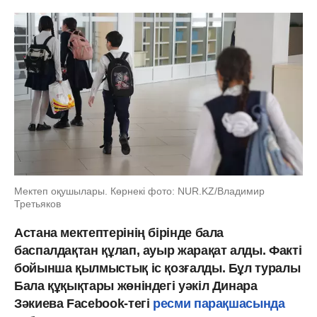
Мектеп оқушылары. Көрнекі фото: NUR.KZ/Владимир
Третьяков
Астана мектептерінің бірінде бала
баспалдақтан құлап, ауыр жарақат алды. Факті
бойынша қылмыстық іс қозғалды. Бұл туралы
Бала құқықтары жөніндегі уәкіл Динара
Зәкиева Facebook-тегі
ресми парақшасында