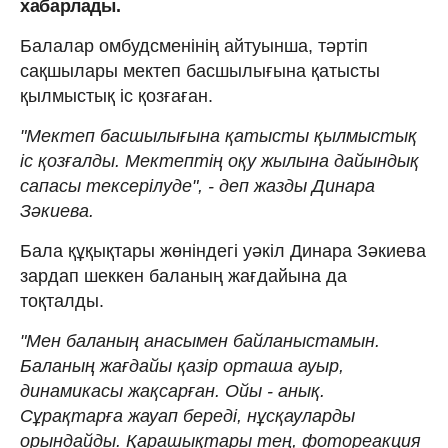
хабарлады.
Балалар омбудсменінің айтуынша, тәртіп
сақшылары мектеп басшылығына қатысты
қылмыстық іс қозғаған.
"Мектеп басшылығына қатысты қылмыстық
іс қозғалды. Мектептің оқу жылына дайындық
сапасы тексерілуде", - деп жазды Динара
Зәкиева.
Бала құқықтары жөніндегі уәкіл Динара Зәкиева
зардап шеккен баланың жағдайына да
тоқталды.
"Мен баланың анасымен байланыстамын.
Баланың жағдайы қазір орташа ауыр,
динамикасы жақсарған. Ойы - анық.
Сұрақтарға жауап береді, нұсқауларды
орындайды. Қарашықтары тең, фотореакция