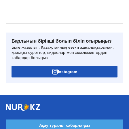
Барлығын бірінші болып біліп отырыңыз
Бізге жазылып, Қазақстанның өзекті жаңалықтарынан,
қызықты суреттер, видеолар мен эксклюзивтерден
хабардар болыңыз.
Instagram
Ақау туралы хабарлаңыз