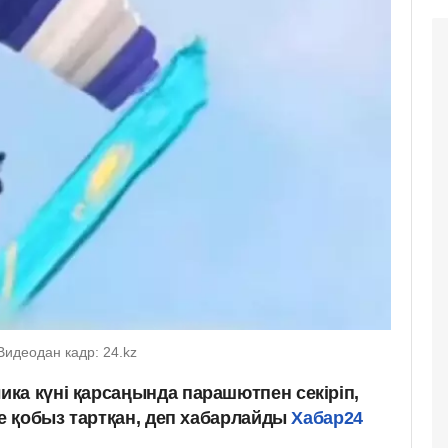
Видеодан кадр: 24.kz
ка күні қарсаңында парашютпен секіріп,
те қобыз тартқан, деп хабарлайды
Хабар24