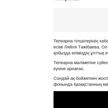
Телеарна тілшілерінің ха
есімі Ляйля Тәжібаева. О
қобызда еліміздің ұлттық 
Телеарна мәліметіне сүйе
күніне арнаған.
Сондай-ақ бойжеткен жос
фонында Қазақстанның көк