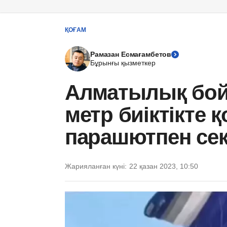
ҚОҒАМ
Рамазан Есмағамбетов
Бұрынғы қызметкер
Алматылық бой
метр биіктікте 
парашютпен сек
Жарияланған күні:
22 қазан 2023, 10:50