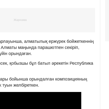
барлауынша, алматылық ержүрек бойжеткеннің
л Алматы маңында парашютпен секіріп,
күйін орындаған.
нсек, қобызшы бұл батыл әрекетін Республика
пары бойынша орындалған композицияның
 туын желбіреткен.