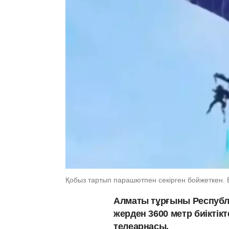
Қобыз тартып парашютпен секірген бойжеткен. 
Алматы тұрғыны Республи
жерден 3600 метр биіктік
телеарнасы.