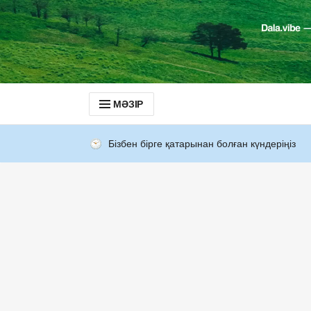
МӘЗІР
Бізбен бірге қатарынан болған күндеріңіз