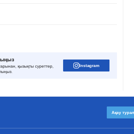
рыңыз
Instagram
тарынан, қызықты суреттер,
лыңыз.
Ақау тура