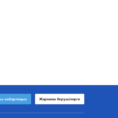
лы хабарлаңыз
Жарнама берушілерге