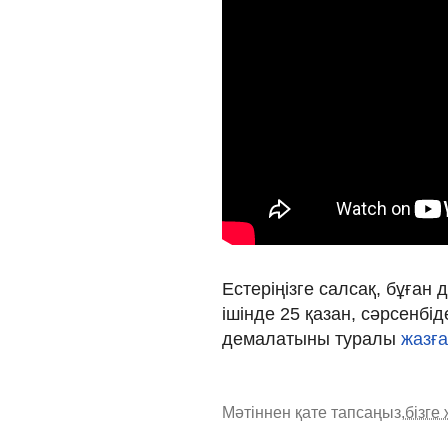
Естеріңізге салсақ, бұған
ішінде 25 қазан, сәрсенбі
демалатыны туралы
жазға
Мәтіннен қате тапсаңыз,
бізге