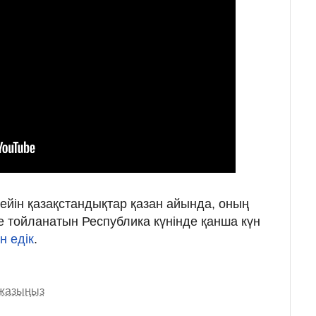
 дейін қазақстандықтар қазан айында, оның
де тойланатын Республика күнінде қанша күн
н едік
.
 жазыңыз