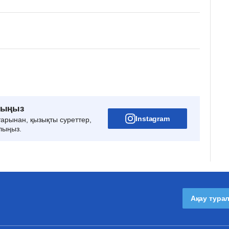
рыңыз
Instagram
тарынан, қызықты суреттер,
лыңыз.
Ақау тура