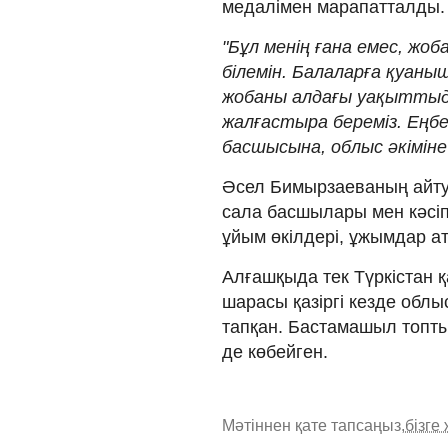
медалімен марапатталды.
"Бұл менің ғана емес, ж
білемін. Балаларға қуан
жобаны алдағы уақыттыд
жалғастыра береміз. Еңбе
басшысына, облыс әкіміне 
Әсел Бимырзаеваның айту
сала басшылары мен кәсіпк
ұйым өкілдері, ұжымдар а
Алғашқыда тек Түркістан 
шарасы қазіргі кезде обл
тапқан. Бастамашыл топты
де көбейген.
Мәтіннен қате тапсаңыз,
бізге