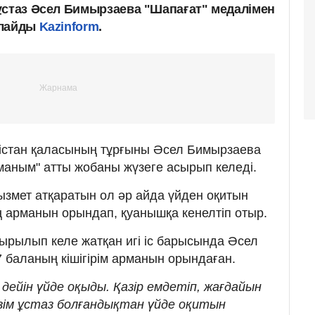
ұстаз Әсел Бимырзаева "Шапағат" медалімен
рлайды
Kazinform
.
ркістан қаласының тұрғыны Әсел Бимырзаева
маным" атты жобаны жүзеге асырып келеді.
ызмет атқаратын ол әр айда үйден оқитын
ың арманын орындап, қуанышқа кенелтіп отыр.
рылып келе жатқан игі іс барысында Әсел
7 баланың кішігірім арманын орындаған.
 дейін үйде оқыды. Қазір емдетіп, жағдайын
өзім ұстаз болғандықтан үйде оқитын