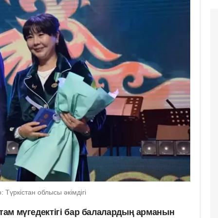
Түркістан облысы әкімдігі
стам мүгедектігі бар балалардың арманын