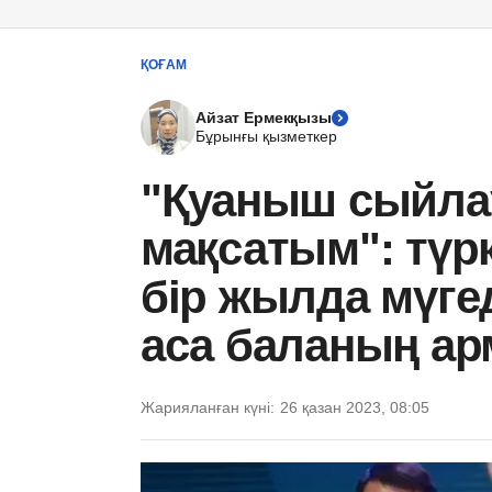
ҚОҒАМ
Айзат Ермекқызы
Бұрынғы қызметкер
"Қуаныш сыйла
мақсатым": түр
бір жылда мүгед
аса баланың а
Жарияланған күні:
26 қазан 2023, 08:05