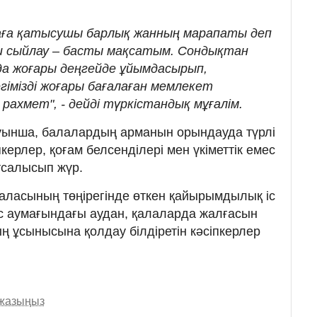
обаға қатысушы барлық жанның марапаты деп
ыш сыйлау – басты мақсатым. Сондықтан
а жоғары деңгейде ұйымдасырып,
гімізді жоғары бағалаған мемлекет
рахмет", - дейді түркістандық мұғалім.
ынша, балалардың арманын орындауда түрлі
ерлер, қоғам белсенділері мен үкіметтік емес
тсалысып жүр.
қаласының төңірегінде өткен қайырымдылық іс
ыс аумағындағы аудан, қалаларда жалғасын
ң ұсынысына қолдау білдіретін кәсіпкерлер
 жазыңыз