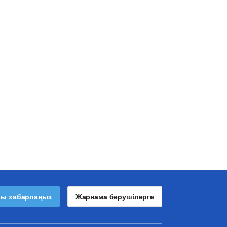
лы хабарлаңыз
Жарнама берушілерге