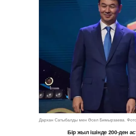
Дархан Сатыбалды мен Әсел Бимырзаева. Фото: 
Бір жыл ішінде 200-ден а