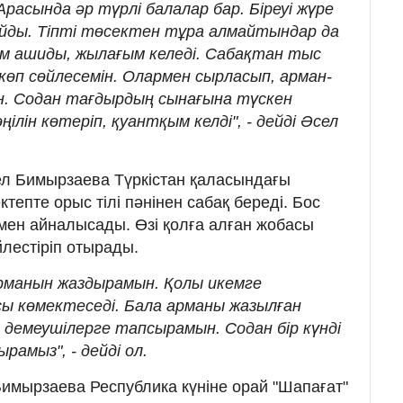
Арасында әр түрлі балалар бар. Біреуі жүре
майды. Тіпті төсектен тұра алмайтындар да
ым ашиды, жылағым келеді. Сабақтан тыс
көп сөйлесемін. Олармен сырласып, арман-
 Содан тағдырдың сынағына түскен
ңілін көтеріп, қуантқым келді", - дейді Әсел
ел Бимырзаева Түркістан қаласындағы
тепте орыс тілі пәнінен сабақ береді. Бос
мен айналысады. Өзі қолға алған жобасы
лестіріп отырады.
арманын жаздырамын. Қолы икемге
сы көмектеседі. Бала арманы жазылған
 демеушілерге тапсырамын. Содан бір күнді
рамыз", - дейді ол.
Бимырзаева Республика күніне орай "Шапағат"