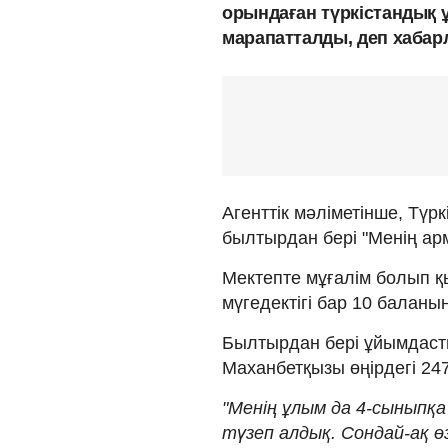
орындаған түркістандық 
марапатталды, деп хаба
Агенттік мәліметінше, Тү
былтырдан бері "Менің ар
Мектепте мұғалім болып қ
мүгедектігі бар 10 балан
Былтырдан бері ұйымдасты
Маханбетқызы өңірдегі 24
"Менің ұлым да 4-сыныпқа
түзеп алдық. Сондай-ақ 