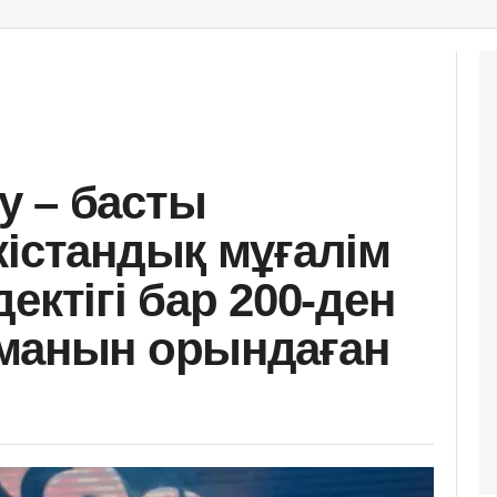
у – басты
кістандық мұғалім
ектігі бар 200-ден
рманын орындаған