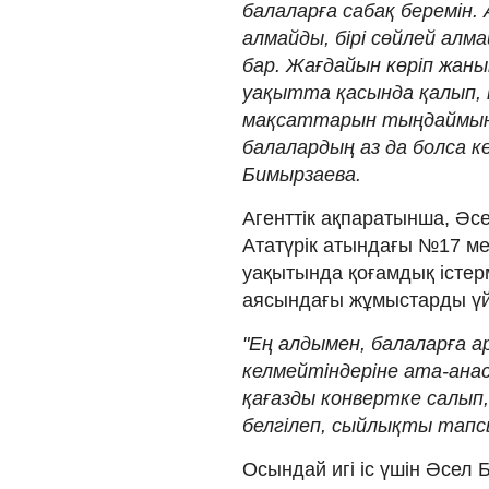
балаларға сабақ беремін. 
алмайды, бірі сөйлей ал
бар. Жағдайын көріп жан
уақытта қасында қалып, 
мақсаттарын тыңдаймын.
балалардың аз да болса кө
Бимырзаева.
Агенттік ақпаратынша, Әс
Ататүрік атындағы №17 мек
уақытында қоғамдық істер
аясындағы жұмыстарды үй
"Ең алдымен, балаларға 
келмейтіндеріне ата-ана
қағазды конвертке салып,
белгілеп, сыйлықты тапсы
Осындай игі іс үшін Әсел 