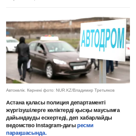
Автокөлік. Көрнекі фото: NUR.KZ/Владимир Третьяков
Астана қаласы полиция департаменті
жүргізушілерге көліктерді қысқы маусымға
дайындауды ескертеді, деп хабарлайды
ведомство Instagram-дағы
ресми
парақшасында.