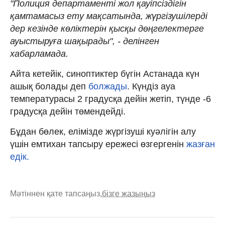
"Полиция департаменті жол қауіпсіздігін
қамтамасыз ету мақсатында, жүргізушілерді
дер кезінде көліктерін қысқы дөңгелектерге
ауыстыруға шақырады", - делінген
хабарламада.
Айта кетейік, синоптиктер бүгін Астанада күн
ашық болады деп
болжады
. Күндіз ауа
температурасы 2 градусқа дейін жетіп, түнде -6
градусқа дейін төмендейді.
Бұдан бөлек, елімізде жүргізуші куәлігін алу
үшін емтихан тапсыру ережесі өзгергенін
жазған
едік.
Мәтіннен қате тапсаңыз,
бізге жазыңыз