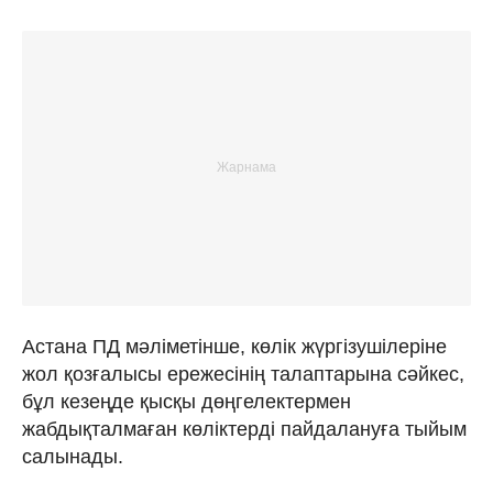
Астана ПД мәліметінше, көлік жүргізушілеріне
жол қозғалысы ережесінің талаптарына сәйкес,
бұл кезеңде қысқы дөңгелектермен
жабдықталмаған көліктерді пайдалануға тыйым
салынады.