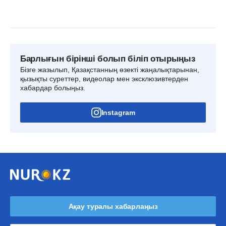
Барлығын бірінші болып біліп отырыңыз
Бізге жазылып, Қазақстанның өзекті жаңалықтарынан,
қызықты суреттер, видеолар мен эксклюзивтерден
хабардар болыңыз.
Instagram
Ақау туралы хабарлаңыз