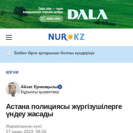
Бізбен бірге қатарынан болған күндеріңіз
ҚОҒАМ
Айзат Ермекқызы
Бұрынғы қызметкер
Астана полициясы жүргізушілерге
үндеу жасады
Жарияланған күні:
27 қазан 2023, 08:26