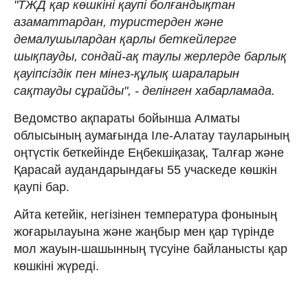
"ТЖД қар көшкіні қаупі болғандықтан
азаматтардан, туристерден және
демалушылардан қарлы беткейлерге
шықпауды, сондай-ақ таулы жерлерде барлық
қауіпсіздік пен мінез-құлық шараларын
сақтауды сұрайды", - делінген хабарламада.
Ведомство ақпараты бойынша Алматы
облысының аумағында Іле-Алатау тауларының
оңтүстік беткейінде Еңбекшіқазақ, Талғар және
Қарасай аудандарындағы 55 учаскеде көшкін
қаупі бар.
Айта кетейік, негізінен температура фонының
жоғарылауына және жаңбыр мен қар түрінде
мол жауын-шашынның түсуіне байланысты қар
көшкіні жүреді.