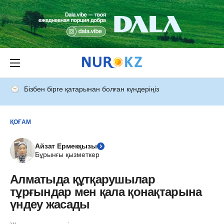
Бізбен бірге қатарынан болған күндеріңіз
ҚОҒАМ
Айзат Ермекқызы
Бұрынғы қызметкер
Алматыда құтқарушылар
тұрғындар мен қала қонақтарына
үндеу жасады