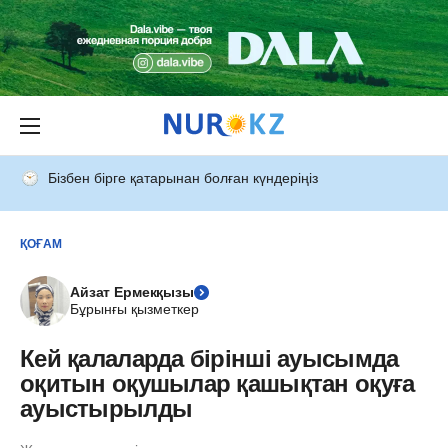
Бізбен бірге қатарынан болған күндеріңіз
ҚОҒАМ
Айзат Ермекқызы
Бұрынғы қызметкер
Кей қалаларда бірінші ауысымда
оқитын оқушылар қашықтан оқуға
ауыстырылды