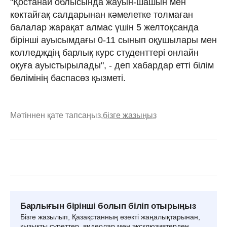
"Қостанай облысында жауын-шашын мен
көктайғақ салдарынан кәмелетке толмаған
балалар жарақат алмас үшін 5 желтоқсанда
бірінші ауысымдағы 0-11 сынып оқушылары мен
колледждің барлық курс студенттері онлайн
оқуға ауыстырылады", - деп хабардар етті білім
бөлімінің баспасөз қызметі.
Мәтіннен қате тапсаңыз,
бізге жазыңыз
Барлығын бірінші болып біліп отырыңыз
Бізге жазылып, Қазақстанның өзекті жаңалықтарынан,
қызықты суреттер, видеолар мен эксклюзивтерден