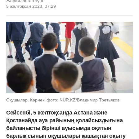
Жарияланған күні:
5 желтоқсан 2023, 07:29
Оқушылар. Көрнекі фото: NUR.KZ/Владимир Третьяков
Сейсенбі, 5 желтоқсанда Астана және
Қостанайда ауа райының қолайсыздығына
байланысты бірінші ауысымда оқитын
барлық сынып оқушылары қашықтан оқыту