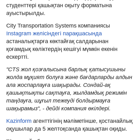
студенттері қашықтан оқыту форматына
ауыстырылды.
City Transportation Systems компаниясы
Instagram желісіндегі парақшасында
астаналықтарға көктайғақ салдарынан
қоғамдық көліктердің кешігуі мүмкін екенін
ескертті.
"CTS жол қозғалысына барлық қатысушыны
жолда мұқият болуға және бағдарларды алдын
ала жоспарлауға шақырады. Сондай-ақ
қашықтықты сақтауға, жылдамдық режимін
таңдауға, шұғыл тежеуді болдырмауға
шақырамыз", - дейді компания өкілдері.
Kazinform
агенттігінің мәліметінше, қостанайлық
оқушылар да 5 желтоқсанда қашықтан оқиды.