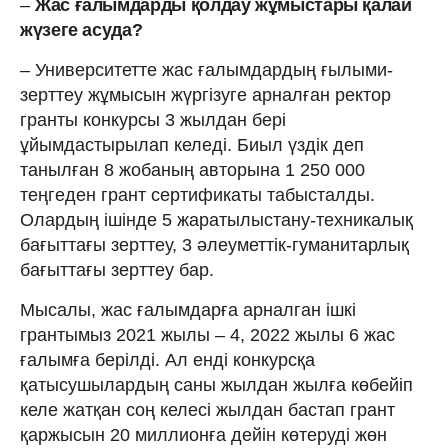
–
Жас ғалымдарды қолдау жұмыстары қалай
жүзеге асуда?
– Университетте жас ғалымдардың ғылыми-
зерттеу жұмысын жүргізуге арналған ректор
гранты конкурсы 3 жылдан бері
ұйымдастырылап келеді. Биыл үздік деп
танылған 8 жобаның авторына 1 250 000
теңгеден грант сертификаты табысталды.
Олардың ішінде 5 жаратылыстану-техникалық
бағыттағы зерттеу, 3 әлеуметтік-гуманитарлық
бағыттағы зерттеу бар.
Мысалы, жас ғалымдарға арналган ішкі
грантымыз 2021 жылы – 4, 2022 жылы 6 жас
ғалымға берілді. Ал енді конкурсқа
қатысушылардың саны жылдан жылға көбейіп
келе жатқан соң келесі жылдан бастап грант
қаржысын 20 миллионға дейін көтеруді жөн