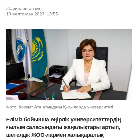
Жарияланған күні:
19 желтоқсан 2023, 13:55
Фото: Қорқыт Ата атындағы Қызылорда университеті
Еліміз бойынша өңірлік университеттердің
ғылым саласындағы жаңалықтары артып,
шетелдік ЖОО-лармен халықаралық