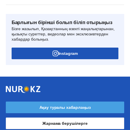
Барлығын бірінші болып біліп отырыңыз
Бізге жазылып, Қазақстанның өзекті жаңалықтарынан,
қызықты суреттер, видеолар мен эксклюзивтерден
хабардар болыңыз.
Instagram
Ақау туралы хабарлаңыз
Жарнама берушілерге