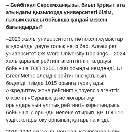
–
Бейбіткүл Сәрсемханқызы, биыл Қорқыт ата
атындағы Қызылорда университеті білім,
ғылым саласы бойынша қандай межені
бағындырды?
–2023 жылы университетте нәтижелі жұмыстар
атқарылды деуге толық негіз бар. Алғаш рет
университет QS Word University Rankings – 2024
халықаралық рейтинг агенттігінің талдауы
бойынша ТОП-1200-1400 орынды иемденді. UI
GreenMetric әлемдік рейтингіне қатысып,
беделді тізімде 1015 орынға тұрақтады.
Аккредиттеу және рейтингтің тәуелсіз агенттігі
өткізетін «Сұранысқа ие жоғары оқу
орындарының ұлттық рейтингі» қорытындысы
бойынша 7-орынды иелене отырып, ҚР ТОП-10
үздік жоғары оқу орнының қатарына кірді.
2019-2020 оқу жылымен салыстырғанда білім