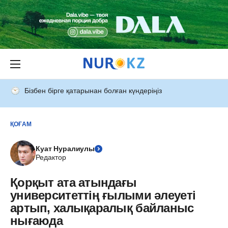
Бізбен бірге қатарынан болған күндеріңіз
ҚОҒАМ
Куат Нуралиулы
Редактор
Қорқыт ата атындағы
университеттің ғылыми әлеуеті
артып, халықаралық байланыс
нығаюда