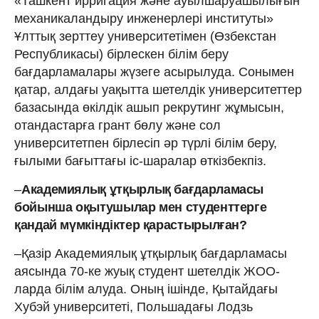
«Ташкент ирригация және ауылшаруашылығын
механикаландыру инженерлері институты»
Ұлттық зерттеу университетімен (Өзбекстан
Республикасы) бірлескен білім беру
бағдарламалары жүзеге асырылуда. Сонымен
қатар, алдағы уақытта шетелдік университеттер
базасында өкілдік ашып рекрутинг жұмысын,
отандастарға грант бөлу және сол
университетпен бірлесіп әр түрлі білім беру,
ғылыми бағыттағы іс-шаралар өткізбекпіз.
–
Академиялық ұтқырлық бағдарламасы
бойынша оқытушылар мен студенттерге
қандай мүмкіндіктер қарастырылған?
–Қазір Академиялық ұтқырлық бағдарламасы
аясында 70-ке жуық студент шетелдік ЖОО-
ларда білім алуда. Оның ішінде, Қытайдағы
Хубэй университеті, Польшадағы Лодзь