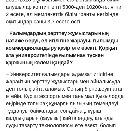
алушылар контингенті 5300-ден 10200-ге, яғни
2 есеге, ал мемлекеттік білім гранты негізінде
оқитындар саны 3,7 есеге өсті.
–
Ғалымдардың зерттеу жұмыстарының
нәтиже беруі, ел игілігіне жарауы, ғылымды
коммерцияландыру қазір өте өзекті. Қорқыт
ата университетінде ғылымнан түскен
қаржының көлемі қандай?
– Университет ғалымдары адамзат игілігіне
жарайтын зерттеу жұмыстарымен айналысуда
деп толық айта аламыз. Соның бірнешеуін атап
өтейін. Күріш экспортымен танымал Қызылорда
өңірінде топырақ құнарлылығының төмендеуі,
тұздануы байқалады, сондай-ақ, күріш
қалдықтарын (қауызы) қайта өңдеу, ағынды
суды тазарту технологиясы өте өзекті болып