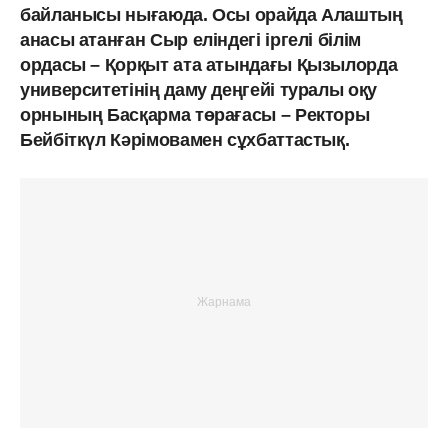
байланысы нығаюда. Осы орайда Алаштың
анасы атанған Сыр еліндегі іргелі білім
ордасы – Қорқыт ата атындағы Қызылорда
университетінің даму деңгейі туралы оқу
орнының Басқарма төрағасы – Ректоры
Бейбіткүл Кәрімовамен сұхбаттастық.