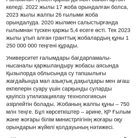
келеді. 2022 жылы 17 жоба орындалған болса,
2023 жылы жалпы 26 ғылыми жоба
орындалуда. 2020 жылмен салыстырғанда
ғылымнан түскен қаржы 5,4 есеге өсті. Тек 2023
жылы ұтып алған гранттық жобалардың құны 1
250 000 000 теңгені құрады.
Университет ғалымдары бағдарламалы-
нысаналы қаржыландыру жобасы аясында
Қызылорда облысында су тапшылығы
жағдайында мал азықтық дақылдары мен ағаш
екпелерін суару үшін сарқынды суларды
қауіпсіз утилизациялау технологиясын
әзірлейтін болады. Жобаның жалпы құны – 750
млн теңге. Бұл көрсеткіштер – әрине, ҚР Ғылым
және жоғары білім министрлігінің жоғары оқу
орындарын жүйелі қолдауының нәтижесі.