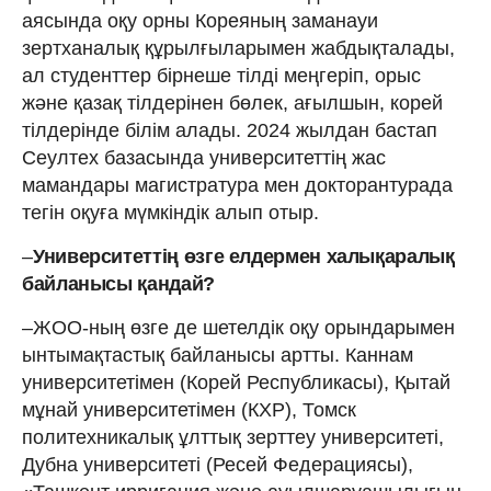
аясында оқу орны Кореяның заманауи
зертханалық құрылғыларымен жабдықталады,
ал студенттер бірнеше тілді меңгеріп, орыс
және қазақ тілдерінен бөлек, ағылшын, корей
тілдерінде білім алады. 2024 жылдан бастап
Сеултех базасында университеттің жас
мамандары магистратура мен докторантурада
тегін оқуға мүмкіндік алып отыр.
–
Университеттің өзге елдермен халықаралық
байланысы қандай?
–ЖОО-ның өзге де шетелдік оқу орындарымен
ынтымақтастық байланысы артты. Каннам
университетімен (Корей Республикасы), Қытай
мұнай университетімен (КХР), Томск
политехникалық ұлттық зерттеу университеті,
Дубна университеті (Ресей Федерациясы),