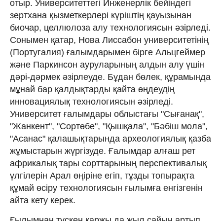
отыр. Университеттегі Инженерлік бейіндегі
зертхана қызметкерлері күріштің қауызынан
биочар, целлюлоза алу технологиясын әзірледі.
Сонымен қатар, Нова Лиссабон университетінің
(Португалия) ғалымдарымен бірге Альцгеймер
және Паркинсон ауруларының алдын алу үшін
дәрі-дәрмек әзірлеуде. Бұдан бөлек, құрамында
мұнай бар қалдықтарды қайта өңдеудің
инновациялық технологиясын әзірледі.
Университет ғалымдары облыстағы "Сығанақ",
"Жанкент", "Сортөбе", "Қышқала", "Бәбіш мола",
"Асанас" қалашықтарында археологиялық қазба
жұмыстарын жүргізуде. Ғалымдар алғаш рет
африкалық тары сорттарының перспективалық
үлгілерін Арал өңіріне егіп, тұзды топырақта
құмай өсіру технологиясын ғылымға енгізгенін
айта кету керек.
Ғылымнан түскен қаржы да жыл сайын артып