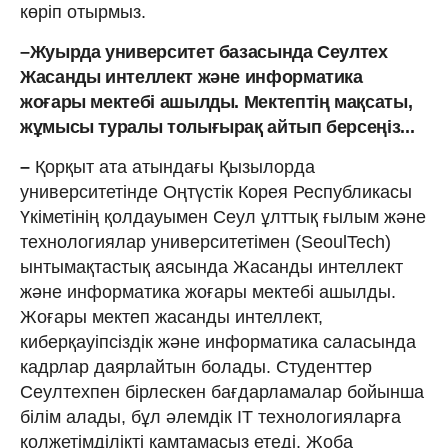
көріп отырмыз.
–Жуырда университет базасында Сеултех
Жасанды интеллект және информатика
жоғары мектебі ашылды. Мектептің мақсаты,
жұмысы туралы толығырақ айтып берсеңіз...
–
Қорқыт ата атындағы Қызылорда
университетінде Оңтүстік Корея Республикасы
Үкіметінің қолдауымен Сеул ұлттық ғылым және
технологиялар университетімен (SeoulTech)
ынтымақтастық аясында Жасанды интеллект
және информатика жоғары мектебі ашылды.
Жоғары мектеп жасанды интеллект,
киберқауіпсіздік және информатика саласында
кадрлар даярлайтын болады. Студенттер
Сеултехпен бірлескен бағдарламалар бойынша
білім алады, бұл әлемдік IT технологияларға
қолжетімділікті қамтамасыз етеді. Жоба