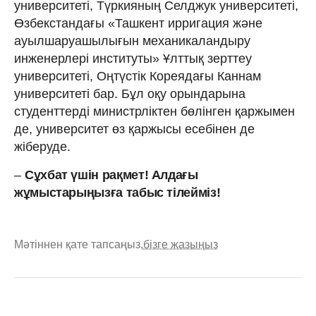
университеті, Түркияның Селджук университеті,
Өзбекстандағы «Ташкент ирригация және
ауылшаруашылығын механикаландыру
инженерлері институты» Ұлттық зерттеу
университеті, Оңтүстік Кореядағы Каннам
университеті бар. Бұл оқу орындарына
студенттерді министрліктен бөлінген қаржымен
де, университет өз қаржысы есебінен де
жіберуде.
–
Сұхбат үшін рақмет! Алдағы
жұмыстарыңызға табыс тілейміз!
Мәтіннен қате тапсаңыз,
бізге жазыңыз