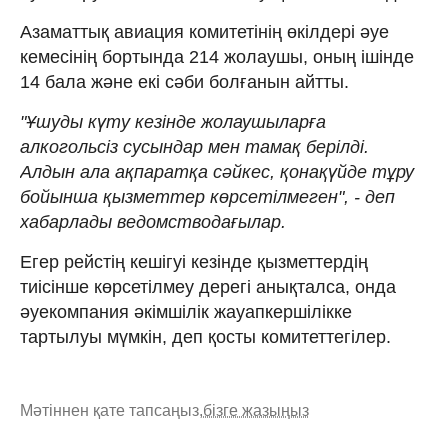
Азаматтық авиация комитетінің өкілдері әуе
кемесінің бортында 214 жолаушы, оның ішінде
14 бала және екі сәби болғанын айтты.
"Ұшуды күту кезінде жолаушыларға
алкогольсіз сусындар мен тамақ берілді.
Алдын ала ақпаратқа сәйкес, қонақүйде тұру
бойынша қызметтер көрсетілмеген", - деп
хабарлады ведомстводағылар.
Егер рейстің кешігуі кезінде қызметтердің
тиісінше көрсетілмеу дерегі анықталса, онда
әуекомпания әкімшілік жауапкершілікке
тартылуы мүмкін, деп қосты комитеттегілер.
Мәтіннен қате тапсаңыз,
бізге жазыңыз