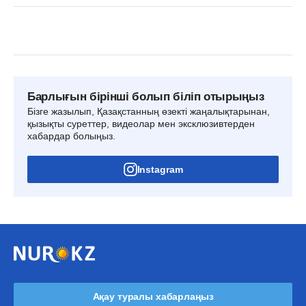
Барлығын бірінші болып біліп отырыңыз
Бізге жазылып, Қазақстанның өзекті жаңалықтарынан,
қызықты суреттер, видеолар мен эксклюзивтерден
хабардар болыңыз.
Instagram
Ақау туралы хабарлаңыз