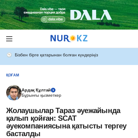
Бізбен бірге қатарынан болған күндеріңіз
ҚОҒАМ
Ардақ Құлтай
Бұрынғы қызметкер
Жолаушылар Тараз әуежайында
қалып қойған: SCAT
әуекомпаниясына қатысты тергеу
басталды