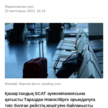
Жарияланған күні:
20 желтоқсан 2023, 18:19
Әуежай. Көрнекі фото: pixabay.com
Қазақстандық SCAT әуекомпаниясына
қатысты Тараздан Новосібірге орындалуға
тиіс болған рейстің кешігуіне байланысты