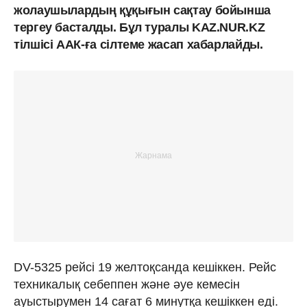
жолаушылардың құқығын сақтау бойынша
тергеу басталды. Бұл туралы KAZ.NUR.KZ
тілшісі ААК-ға сілтеме жасап хабарлайды.
DV-5325 рейсі 19 желтоқсанда кешіккен. Рейс
техникалық себеппен және әуе кемесін
ауыстырумен 14 сағат 6 минутқа кешіккен еді.