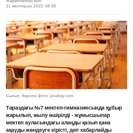
Жарияланған күні:
21 желтоқсан 2023, 08:08
Сынып. Көрнекі фото: pixabay.com
Тараздағы №7 мектеп-гимназиясында құбыр
жарылып, жылу өшірілді - жұмысшылар
мектеп ауласындағы алаңды қазып қана
ақауды жөндеуге кірісті, деп хабарлайды