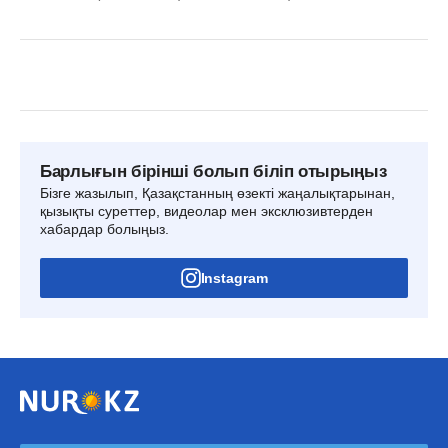
Барлығын бірінші болып біліп отырыңыз
Бізге жазылып, Қазақстанның өзекті жаңалықтарынан,
қызықты суреттер, видеолар мен эксклюзивтерден
хабардар болыңыз.
Instagram