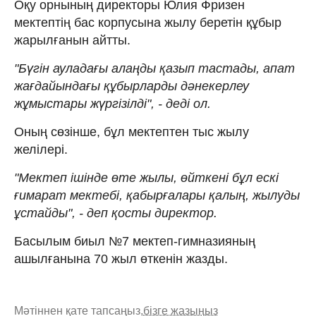
Оқу орнының директоры Юлия Фризен
мектептің бас корпусына жылу беретін құбыр
жарылғанын айтты.
"Бүгін ауладағы алаңды қазып тастады, апат
жағдайындағы құбырларды дәнекерлеу
жұмыстары жүргізілді", - деді ол.
Оның сөзінше, бұл мектептен тыс жылу
желілері.
"Мектеп ішінде өте жылы, өйткені бұл ескі
ғимарат мектебі, қабырғалары қалың, жылуды
ұстайды", - деп қосты директор.
Басылым биыл №7 мектеп-гимназияның
ашылғанына 70 жыл өткенін жазды.
Мәтіннен қате тапсаңыз,
бізге жазыңыз