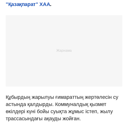
"Қазақпарат" ХАА
.
Құбырдың жарылуы ғимараттың жертөлесін су
астында қалдырды. Коммуналдық қызмет
өкілдері күні бойы суықта жұмыс істеп, жылу
трассасындағы ақауды жойған.