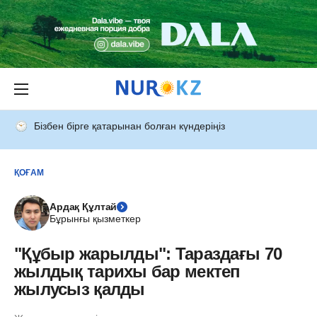
Бізбен бірге қатарынан болған күндеріңіз
ҚОҒАМ
Ардақ Құлтай
Бұрынғы қызметкер
"Құбыр жарылды": Тараздағы 70
жылдық тарихы бар мектеп
жылусыз қалды