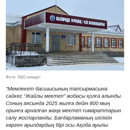
Фото: БҚО әкімдігі
"Мемлекет басшысының тапсырмасына
сәйкес "Жайлы мектеп" жобасы қолға алынды.
Соның аясында 2025 жылға дейін 800 мың
орынға арналған жаңа мектеп ғимараттарын
салу жоспарланды. Бағдарламаның игілігін
көрген ауылдардың бірі осы Ақоба ауылы