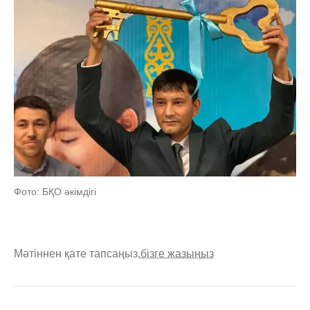
Фото: БҚО әкімдігі
Мәтіннен қате тапсаңыз,
бізге жазыңыз