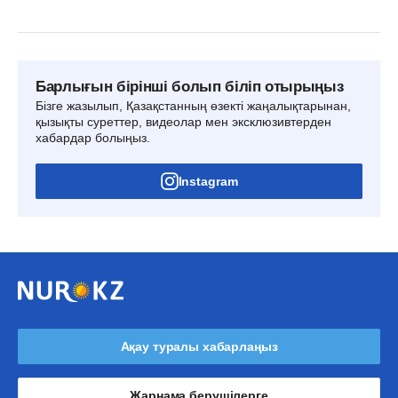
Барлығын бірінші болып біліп отырыңыз
Бізге жазылып, Қазақстанның өзекті жаңалықтарынан,
қызықты суреттер, видеолар мен эксклюзивтерден
хабардар болыңыз.
Instagram
Ақау туралы хабарлаңыз
Жарнама берушілерге