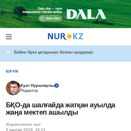
Бізбен бірге қатарынан болған күндеріңіз
ҚОҒАМ
Куат Нуралиулы
Редактор
БҚО-да шалғайда жатқан ауылда
жаңа мектеп ашылды
Жарияланған күні:
5 қаңтар 2024, 16:21