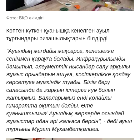
Фото: БҚО әкімдігі
Көптен күткен қуанышқа кенелген ауыл
тұрғындары ризашылықтарын білдірді.
"Ауылдың жағдайы жақсарса, келешекке
сеніммен қарауға болады. Инфрақұрылымды
дамытып, әлеуметтік нысандар салу арқылы
жұмыс орындарын ашуға, кәсіпкерлікке қолдау
көрсетуге мүмкіндік туады. Білім беру
саласында да жарқын істерге куә болып
жатырмыз. Балаларымыз енді қолайлы
ғимаратта оқитын болды. Өте
қуаныштымыз! Ауылдық жерлерде осындай
жұмыстар одан әрі жалғаса берсін", - деді ауыл
тұрғыны Мұрат Мұхамбетқалиев.