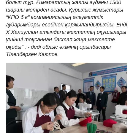
болып тұр. Ғимараттың жалпы ауданы 1500
шаршы метрден асады. Құрылыс жұмыстары
"КПО б.в" компаниясының әлеуметтік
аударымдары есебінен қаржыландырылды. Енді
Х.Халиуллин атындағы мектептің оқушылары
үшінші тоқсаннан бастап жаңа мектепте
оқиды" , - деді облыс әкімінің орынбасары
Тілепберген Каюпов.