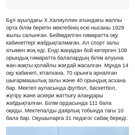
Бұл ауылдағы Х.Халиуллин атындағы жалпы
орта білім беретін мектебінің ескі нысаны 1929
жылы салынған. Бейімделген ғимаратта оқу
кабинеттері жабдықталмаған. Ал спорт залы
атымен жоқ еді. Енді жаңадан бой көтерген 108
орындық ғимаратта балалардың білім алуына
жан-жақты қолайлы жағдай жасалған. Мұнда 14
оқу кабинеті, кітапхана, 70 орынға арналған
шығармашылық залы және 40 орындық асхана
бар. Мектеп ауласында футбол, баскетбол,
жүгіру және әскери жаттығу алаңдары
жабдықталған. Білім ордасында 111 бала
оқиды. Мектепалды даярлық тобында тағы 10
бала бар. Оқушыларға 31 педагог сабақ береді.