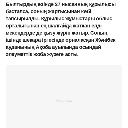
Былтырдың өзінде 27 нысанның құрылысы
басталса, соның жартысынан көбі
тапсырылды. Құрылыс жұмыстары облыс
орталығынан ең шалғайда жатқан елді
мекендерде де қызу жүріп жатыр. Соның
ішінде шекара іргесінде орналасқан Жәнібек
ауданының Ақоба ауылында осындай
әлеуметтік жоба жүзеге асты.