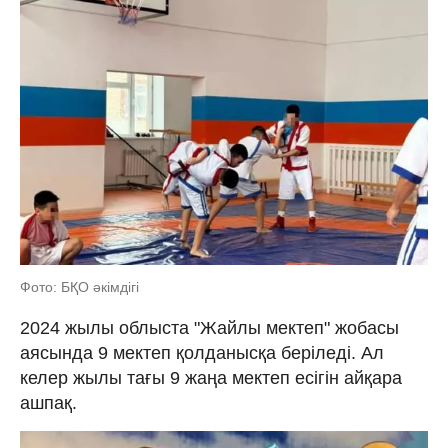
Фото: БҚО әкімдігі
2024 жылы облыста "Жайлы мектеп" жобасы
аясында 9 мектеп қолданысқа беріледі. Ал
келер жылы тағы 9 жаңа мектеп есігін айқара
ашпақ.