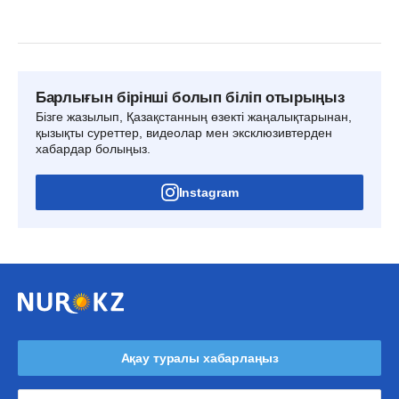
Барлығын бірінші болып біліп отырыңыз
Бізге жазылып, Қазақстанның өзекті жаңалықтарынан,
қызықты суреттер, видеолар мен эксклюзивтерден
хабардар болыңыз.
Instagram
Ақау туралы хабарлаңыз