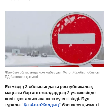
Жамбыл облысында жол жабылды. Фото: Жамбыл облысы
ПД баспасөз қызметі
Еліміздің 2 облысындағы республикалық
маңызы бар автожолдардың 2 учаскесінде
көлік қозғалысына шектеу енгізілді. Бұл
туралы
"ҚазАвтоЖолдың"
баспасөз қызметі