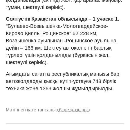
тұман, шектеулі көрініс).
Солтүстік Қазақстан облысында – 1 учаске
1.
"Булаево-Возвышенка-Мологвардейское-
Кирово-Қиялы-Рощинское" 62-228 км,
Возвышенка ауылынан -Рощинское ауылына
дейін – 166 км. Шектеу автокөліктің барлық
түрлері үшін қолданылады (бұрқасын жел,
шектеулі көрініс).
Ағымдағы сағатта республикалық маңызы бар
автожолдарды қысқы күтіп-ұстауға 748 бірлік
техника және 1363 жолшы жұмылдырылды.
Мәтіннен қате тапсаңыз,
бізге жазыңыз