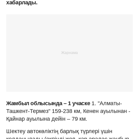
хабарлады.
Жамбыл облысында – 1 учаске
1. "Алматы-
Ташкент-Термез" 159-238 км, Кенен ауылынан -
Қайнар ауылына дейін – 79 км.
Шектеу автокөліктің барлық түрлері үшін
қолданылады (екпінді жел, қар аралас жаңбыр,