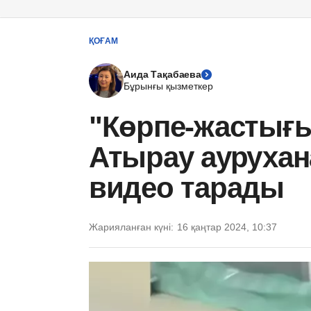
ҚОҒАМ
Аида Тақабаева
Бұрынғы қызметкер
"Көрпе-жастығы 
Атырау аурухан
видео тарады
Жарияланған күні:
16 қаңтар 2024, 10:37