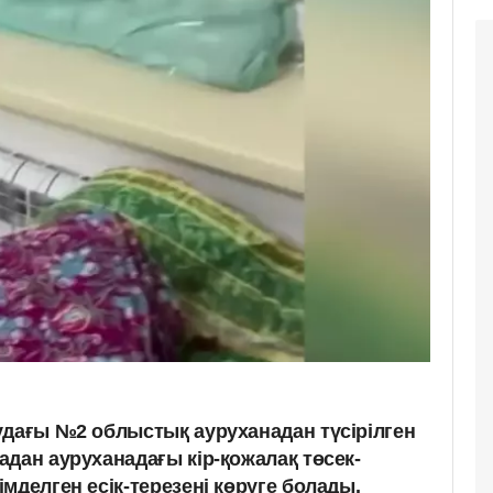
удағы №2 облыстық ауруханадан түсірілген
дан ауруханадағы кір-қожалақ төсек-
мделген есік-терезені көруге болады.