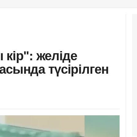
кір": желіде
асында түсірілген