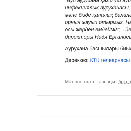
"Бұл аурухана қазір үш а
инфекциялық ауруханасы,
және бізде қалалық балал
орнын жауып отырмыз. На
осы жерден емдейміз", - 
директоры Надя Ерғалиев
Аурухана басшылары биыл 
Дереккөз:
КТК телеарнасы
Мәтіннен қате тапсаңыз,
бізге