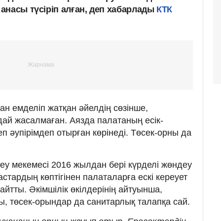
анасы түсіріп алған, деп хабарлады
КТК
н емделіп жатқан әйелдің сөзінше,
ай жасалмаған. Аязда палатаның есік-
еп әупірімдеп отырған көрінеді. Төсек-орны да
деу мекемесі 2016 жылдан бері күрделі жөндеу
астардың көптігінен палаталарға ескі кереует
айтты. Әкімшілік өкілдерінің айтуынша,
, төсек-орындар да санитарлық талапқа сай.