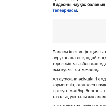
Видеоны науқас баланың 
телеарнасы
.
Баласы ішек инфекциясына
ауруханада ешқандай жағд
терезесін қағазбен желімд
ескі-құсқы, кір-қожалақ.
Ал аурухана әкімшілігі ем
көрмегенін, оған қоса науқ
кіргізуге мәжбүр болғанын 
тазалық уақтылы жасалады