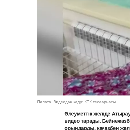
Палата. Видеодан кадр: КТК телеарнасы
Әлеуметтік желіде Атыра
видео тарады. Бейнежазба
орындарды, қағазбен желі