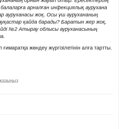
урухананың орнын жауып отыр. Ересектердің
 балаларға арналған инфекциялық аурухана
ар ауруханасы жоқ. Осы үш аурухананың
уқастар қайда барады? Баратын жер жоқ,
дейді №2 Атырау облысы ауруханасының
а.
ғимаратқа жөндеу жүргізілетінін алға тартты.
 жазыңыз