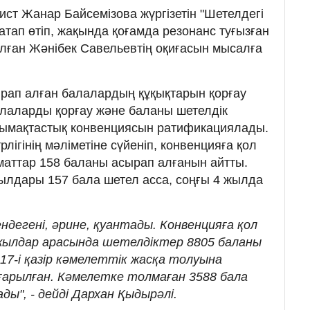
ист Жанар Байсемізова жүргізетін "Шетелдегі
атап өтіп, жақында қоғамда резонанс туғызған
лған Жәнібек Савельевтің оқиғасын мысалға
ырап алған балалардың құқықтарын қорғау
лаларды қорғау және баланы шетелдік
тымақтастық конвенциясын ратификациялады.
лігінің мәліметіне сүйеніп, конвенцияға қол
аматтар 158 баланы асырап алғанын айтты.
ылдары 157 бала шетел асса, соңғы 4 жылда
дегені, әрине, қуантады. Конвенцияға қол
1 жылдар арасында шетелдіктер 8805 баланы
17-і қазір кәмелеттік жасқа толуына
арылған. Кәмелетке толмаған 3588 бала
ы", - дейді Дархан Қыдырәлі.