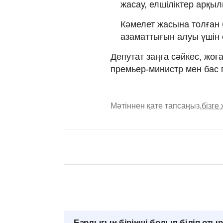
жасау, елшіліктер арқыл
Кәмелет жасына толған 
азаматтығын алуы үшін 
Депутат заңға сәйкес, жо
премьер-министр мен бас 
Мәтіннен қате тапсаңыз,
бізге
Барлығын бірінші болып біліп оты