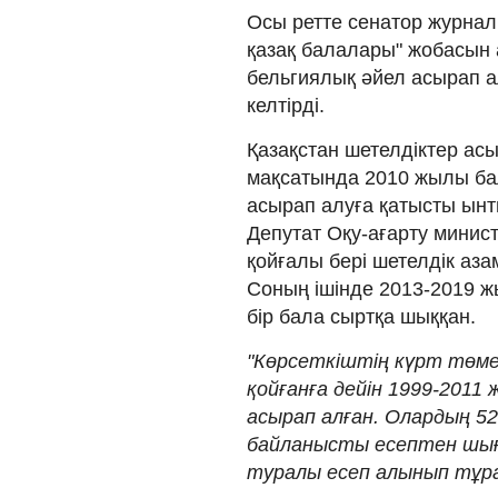
Осы ретте сенатор журнал
қазақ балалары" жобасын 
бельгиялық әйел асырап а
келтірді.
Қазақстан шетелдіктер ас
мақсатында 2010 жылы ба
асырап алуға қатысты ын
Депутат Оқу-ағарту министр
қойғалы бері шетелдік аз
Соның ішінде 2013-2019 ж
бір бала сыртқа шыққан.
"Көрсеткіштің күрт төмен
қойғанға дейін 1999-201
асырап алған. Олардың 52
байланысты есептен шығ
туралы есеп алынып тұрад