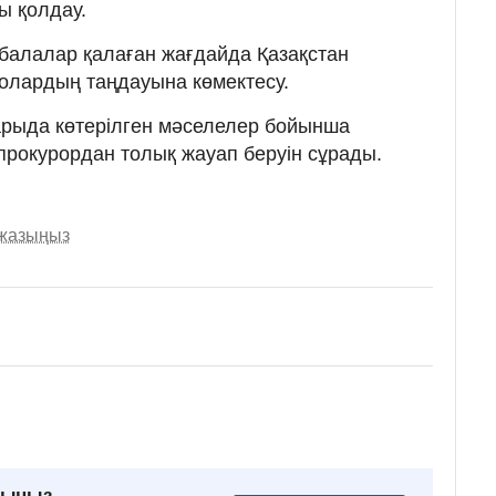
ы қолдау.
балалар қалаған жағдайда Қазақстан
олардың таңдауына көмектесу.
ғарыда көтерілген мәселелер бойынша
прокурордан толық жауап беруін сұрады.
 жазыңыз
рыңыз