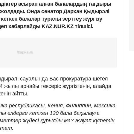
лдіктер асырап алған балалардың тағдыры
 жолдады. Онда сенатор Дархан Қыдырәлі
 кеткен балалар туралы зерттеу жүргізу
деп хабарлайды KAZ.NUR.KZ тілшісі.
ыдырәлі сауалында Бас прокуратура шетел
4 жылы арнайы тексеріс жүргізгенін, алайда
енін айтты.
ка республикасы, Кения, Филиппин, Мексика,
ы елдерге кеткен 120 бала бақылауға
іметтер жүйесі құрылды ма? Жауап күтетін
путат.