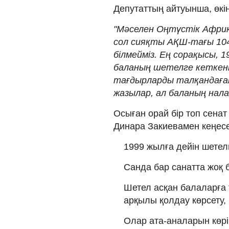
Депутаттың айтуынша, өкін
"Мәселен Оңтүстік Африка
сол сияқты АҚШ-тағы 104
білмейміз. Ең сорақысы, 1
баланың шетелге кеткені
тағдырларды талқандаған
жазылар, ал баланың налас
Осыған орай бір топ сенат
Динара Закиевамен кеңесе
1999 жылға дейін шетелг
Санда бар санатта жоқ 
Шетел асқан балаларға 
арқылы қолдау көрсету, 
Олар ата-аналарын көрі