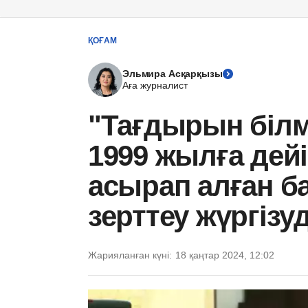
ҚОҒАМ
Эльмира Асқарқызы
Аға журналист
"Тағдырын білм
1999 жылға дей
асырап алған б
зерттеу жүргізу
Жарияланған күні:
18 қаңтар 2024, 12:02