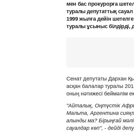
мен бас прокурорға шете
туралы депутаттық сауал
1999 жылға дейін шетелге
туралы ұсыныс білдірді, 
Сенат депутаты Дархан Қ
асқан балалар туралы 201
оның нәтижесі беймәлім ек
"Айталық, Оңтүстік Афри
Мальта, Аргентина сияқт
алынды ма? Бірыңғай мәл
сауалдар көп", - дейді де