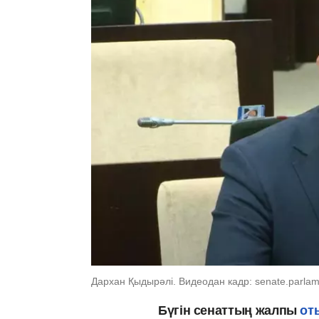
Дархан Қыдырәлі. Видеодан кадр: senate.parlam
Бүгін сенаттың жалпы
от