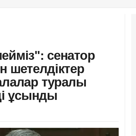
ейміз": сенатор
ін шетелдіктер
алалар туралы
ді ұсынды