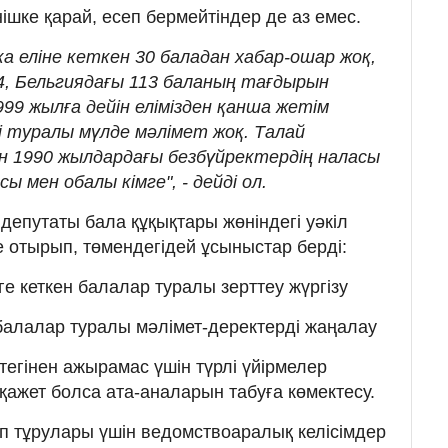
ішке қарай, есеп бермейтіндер де аз емес.
 еліне кеткен 30 баладан хабар-ошар жоқ,
, Бельгиядағы 113 баланың тағдырын
999 жылға дейін елімізден қанша жетім
 туралы мүлде мәлімет жоқ. Талай
 1990 жылдардағы безбүйректердің наласы
ы мен обалы кімге", - дейді ол.
 депутаты бала құқықтары жөніндегі уәкіл
 отырып, төмендегідей ұсыныстар берді:
е кеткен балалар туралы зерттеу жүргізу
балалар туралы мәлімет-деректерді жаңалау
тегінен ажырамас үшін түрлі үйірмелер
қажет болса ата-аналарын табуға көмектесу.
п тұрулары үшін ведомствоаралық келісімдер