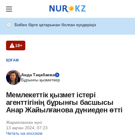
Бізбен бірге қатарынан болған күндеріңіз
18+
ҚОҒАМ
Аида Тақабаева
Бұрынғы қызметкер
Мемлекеттік қызмет істері
агенттігінің бұрынғы басшысы
Анар Жайылғанова дүниеден өтті
Жарияланған күні:
13 ақпан 2024, 07:23
Читать на русском