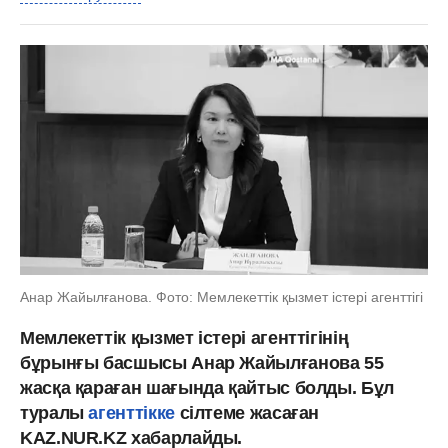
Анар Жайылғанова. Фото: Мемлекеттік қызмет істері агенттігі
Мемлекеттік қызмет істері агенттігінің
бұрынғы басшысы Анар Жайылғанова 55
жасқа қараған шағында қайтыс болды. Бұл
туралы
агенттікке
сілтеме жасаған
KAZ.NUR.KZ хабарлайды.