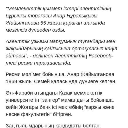
"Мемлекеттік қызмет істері агенттігінің
бұрынғы төрағасы Анар Нұралықызы
Жайылғанова 55 жасқа қараған шағында
мезгілсіз дүниеден озды.
Агенттік ұжымы марқұмның туғандары мен
жақындарының қайғысына ортақтасып көңіл
айтады", - делінген Агенттіктің Facebook-
тегі ресми парақшасында.
Ресми мәлімет бойынша, Анар Жайылғанова
1969 жылы Семей қаласында дүниеге келген.
Әл-Фараби атындағы Қазақ мемлекеттік
университетін "заңгер" мамандығы бойынша,
кейін Жоғары банк ісі мектебінің "қаржы және
несие факультетін" бітірген.
Заң ғылымдарының кандидаты болған.