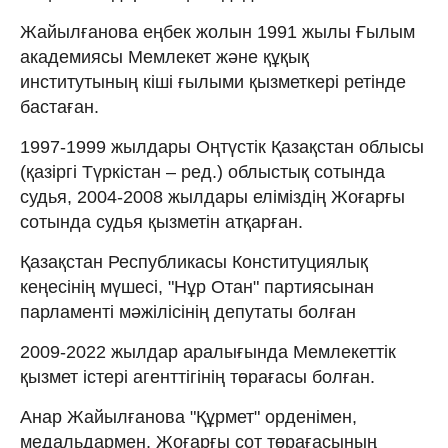
Жайылғанова еңбек жолын 1991 жылы Ғылым
академиясы Мемлекет және құқық
институтының кіші ғылыми қызметкері ретінде
бастаған.
1997-1999 жылдары Оңтүстік Қазақстан облысы
(қазіргі Түркістан – ред.) облыстық сотында
судья, 2004-2008 жылдары еліміздің Жоғарғы
сотында судья қызметін атқарған.
Қазақстан Республикасы Конституциялық
кеңесінің мүшесі, "Нұр Отан" партиясынан
парламенті мәжілісінің депутаты болған
2009-2022 жылдар аралығында Мемлекеттік
қызмет істері агенттігінің төрағасы болған.
Анар Жайылғанова "Құрмет" орденімен,
медальдармен, Жоғарғы сот төрағасының