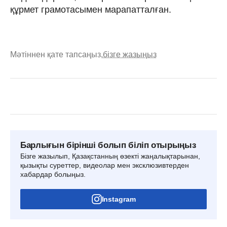
құрмет грамотасымен марапатталған.
Мәтіннен қате тапсаңыз,
бізге жазыңыз
Барлығын бірінші болып біліп отырыңыз
Бізге жазылып, Қазақстанның өзекті жаңалықтарынан,
қызықты суреттер, видеолар мен эксклюзивтерден
хабардар болыңыз.
Instagram