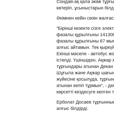
Сондай-ақ қала әкімі тұр
көтеріп, ұсыныстарын білді
Әкімнен кейін сөзін жалғ
"Бірінші кезекте сізге эле
фазалы құрылғыны 141300 
фазалы құрылғыны 67 мың т
алғыс айтамын. Тек қыркү
Екінші мәселе - автобус ж
істелді. Үшіншіден, Ақж
тұрғындары атынан Декан 
Шұғыла және Ақжар шағына
жүйесіне қосылуда, тұрғы
атынан келіп тұрмын", - д
көрсетті кездесуге келген 
Ерболат Досаев тұрғынның
алғыс білдірді.