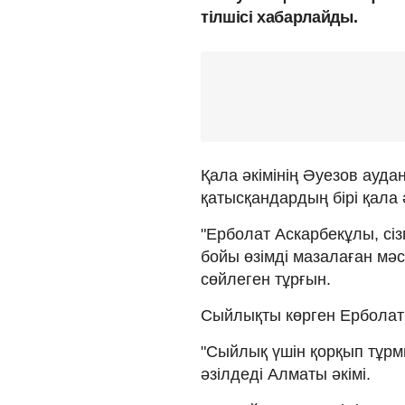
тілшісі хабарлайды.
Қала әкімінің Әуезов ауда
қатысқандардың бірі қала 
"Ерболат Аскарбекұлы, сіз
бойы өзімді мазалаған мәс
сөйлеген тұрғын.
Сыйлықты көрген Ерболат 
"Сыйлық үшін қорқып тұрмы
әзілдеді Алматы әкімі.