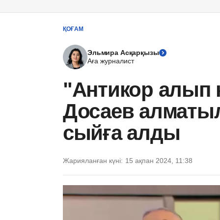
ҚОҒАМ
Эльмира Асқарқызы
Аға журналист
"Антикор алып к
Досаев алматыл
сыйға алды
Жарияланған күні:
15 ақпан 2024, 11:38