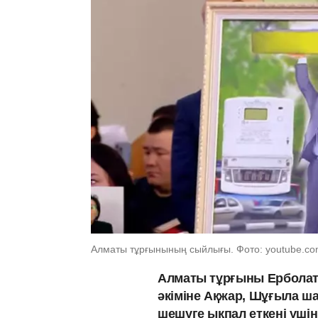
Алматы тұрғынының сыйлығы. Фото: youtube.c
Алматы тұрғыны Ерболат 
әкіміне Ақжар, Шұғыла ш
шешуге ықпал еткені үші