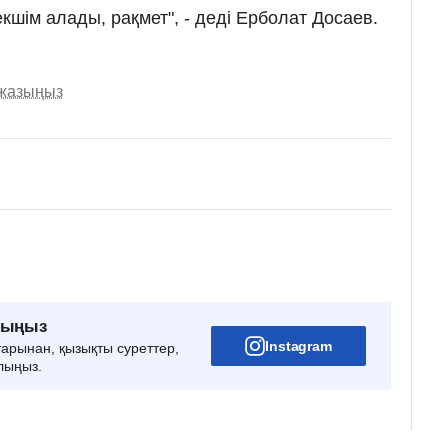
шім алады, рақмет", - деді Ерболат Досаев.
 жазыңыз
рыңыз
Instagram
тарынан, қызықты суреттер,
лыңыз.