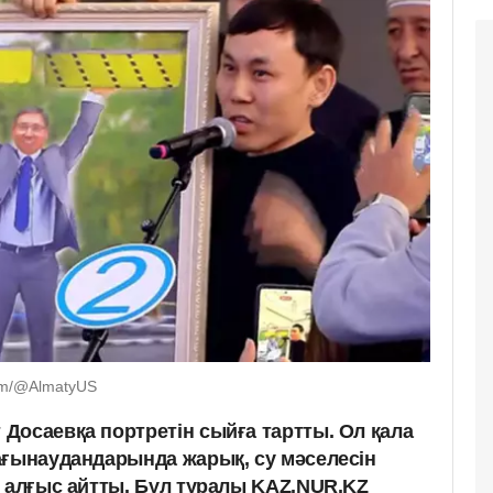
om/@AlmatyUS
Досаевқа портретін сыйға тартты. Ол қала
ағынаудандарында жарық, су мәселесін
н алғыс айтты. Бұл туралы KAZ.NUR.KZ