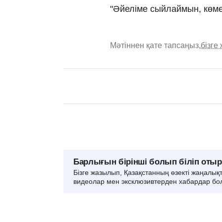
"Әйеліме сыйлаймын, көмек
Мәтіннен қате тапсаңыз,
бізге
Барлығын бірінші болып біліп оты
Бізге жазылып, Қазақстанның өзекті жаңалық
видеолар мен эксклюзивтерден хабардар бо