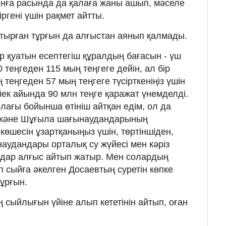
ғынға расында да қалаға жаны ашып, мәселе
ргені үшін рақмет айтты.
астырған тұрғын да алғыстан аянып қалмады.
ктр қуатын есептегіш құралдың бағасын - үш
теңгеден 115 мың теңгеге дейін, ал бір
еңгеден 57 мың теңгеге түсірткеніңіз үшін
йек айында 90 млн теңге қаражат үнемделді.
олағы бойынша өтініш айтқан едім, ол да
ар және Шұғыла шағынаудандарының
көшесін ұзартқаныңыз үшін, төртіншіден,
удандары орталық су жүйесі мен кәріз
ндар алғыс айтып жатыр. Мен солардың
еп сыйға әкелген Досаевтың суретін көпке
тұрғын.
 сыйлығын үйіне алып кететінін айтып, оған