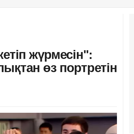
етіп жүрмесін":
ықтан өз портретін