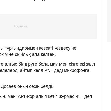
ны тұрғындарымен кезекті кездесуіне
әкіміне сыйлық ала келген.
ге алғыс білдіруге бола ма? Мен сізге екі жыл
елелерді айтып келдім", - деді микрофонға
Досаев оның сөзін бөлді.
н, мені Антикор алып кетіп жүрмесін", - деп