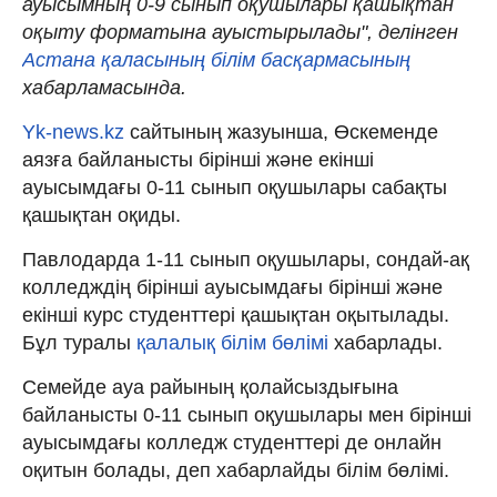
ауысымның 0-9 сынып оқушылары қашықтан
оқыту форматына ауыстырылады", делінген
Астана қаласының білім басқармасының
хабарламасында.
Yk-news.kz
сайтының жазуынша, Өскеменде
аязға байланысты бірінші және екінші
ауысымдағы 0-11 сынып оқушылары сабақты
қашықтан оқиды.
Павлодарда 1-11 сынып оқушылары, сондай-ақ
колледждің бірінші ауысымдағы бірінші және
екінші курс студенттері қашықтан оқытылады.
Бұл туралы
қалалық білім бөлімі
хабарлады.
Семейде ауа райының қолайсыздығына
байланысты 0-11 сынып оқушылары мен бірінші
ауысымдағы колледж студенттері де онлайн
оқитын болады, деп хабарлайды білім бөлімі.