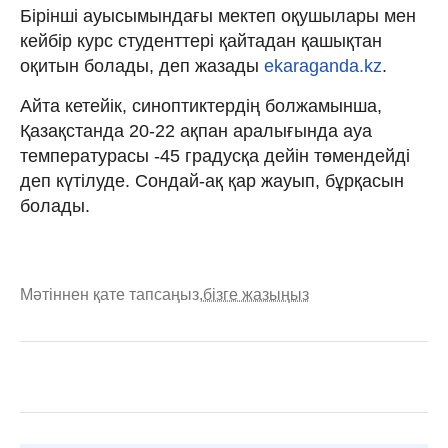
Бірінші ауысымындағы мектеп оқушылары мен
кейбір курс студенттері қайтадан қашықтан
оқитын болады, деп жазады
ekaraganda.kz
.
Айта кетейік, синоптиктердің болжамынша,
Қазақстанда 20-22 ақпан аралығында ауа
температурасы -45 градусқа дейін төмендейді
деп күтілуде. Сондай-ақ қар жауып, бұрқасын
болады.
Мәтіннен қате тапсаңыз,
бізге жазыңыз