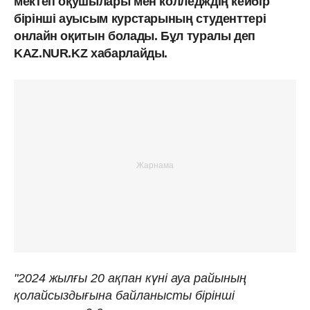
мектеп оқушылары мен колледждің кейбір
бірінші ауысым курстарының студенттері
онлайн оқитын болады. Бұл туралы деп
KAZ.NUR.KZ хабарлайды.
"2024 жылғы 20 ақпан күні ауа райының
қолайсыздығына байланысты бірінші