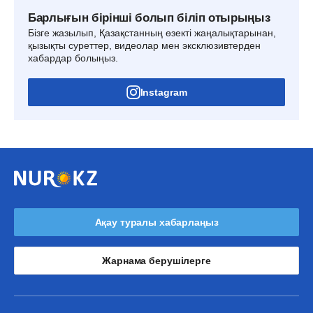
Барлығын бірінші болып біліп отырыңыз
Бізге жазылып, Қазақстанның өзекті жаңалықтарынан,
қызықты суреттер, видеолар мен эксклюзивтерден
хабардар болыңыз.
Instagram
Ақау туралы хабарлаңыз
Жарнама берушілерге