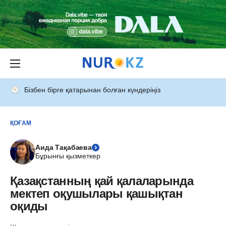
Бізбен бірге қатарынан болған күндеріңіз
ҚОҒАМ
Аида Тақабаева
Бұрынғы қызметкер
Қазақстанның қай қалаларында
мектеп оқушылары қашықтан
оқиды