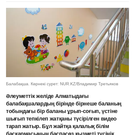
Балабақша. Көрнекі сурет: NUR.KZ/Владимир Третьяков
Әлеуметтік желіде Алматыдағы
балабақшалардың бірінде бірнеше баланың
тобындағы бір баланы ұрып-соғып, үстіне
шығып тепкілеп жатқаны түсірілген видео
тарап жатыр. Бұл жайтқа қалалық білім
басқармасының баспасөз қызметі түсінік