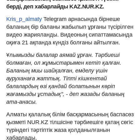
берді, деп хабарлайды KAZ.NUR.KZ.
Kris_p_almaty
Telegram арнасында бірнеше
баланың бір баланы жабылып ұрғаны түсірілген
видео жарияланды. Видеоның сипаттамасында
оқиға 21 ақпанда күндіз болғаны айтылған.
Ұлы
мызды балалар аямай ұрған. Тәрбиеші
болмаған, ол жұмыстарымен кетіп қалған.
Баланың миы шайқалған, емделу үшін
ауруханаға жаттық. Тіпті кішкентай
балалардың өзі қандай болатынын көріп
жағамызды ұстадық", - деп жазады баланың
ата-анасы.
Алматы қалалық білім басқармасының баспасөз
қызметі NUR.KZ тілшісіне тәрбиешіге қатаң сөгіс
түріндегі тәртіптік жаза қолданылғанын
хабарлады.