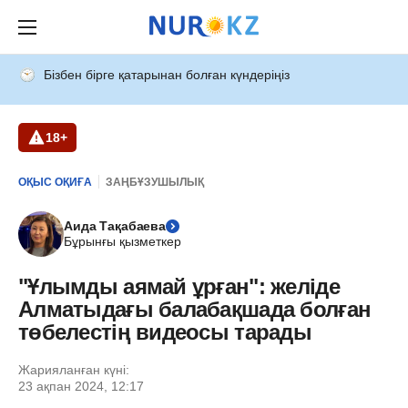
Бізбен бірге қатарынан болған күндеріңіз
18+
ОҚЫС ОҚИҒА
ЗАҢБҰЗУШЫЛЫҚ
Аида Тақабаева
Бұрынғы қызметкер
"Ұлымды аямай ұрған": желіде
Алматыдағы балабақшада болған
төбелестің видеосы тарады
Жарияланған күні:
23 ақпан 2024, 12:17