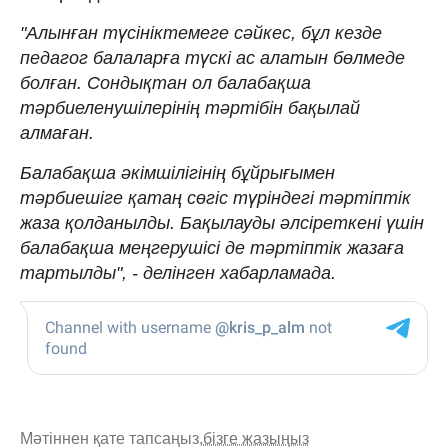
"Алынған түсініктемеге сәйкес, бұл кезде
педагог балаларға түскі ас алатын бөлмеде
болған. Сондықтан ол балабақша
тәрбиеленушілерінің тәртібін бақылай
алмаған.
Балабақша әкімшілігінің бұйрығымен
тәрбиешіге қатаң сөгіс түріндегі тәртіптік
жаза қолданылды. Бақылауды әлсіреткені үшін
балабақша меңгерушісі де тәртіптік жазаға
тартылды", - делінген хабарламада.
Мәтіннен қате тапсаңыз,
бізге жазыңыз